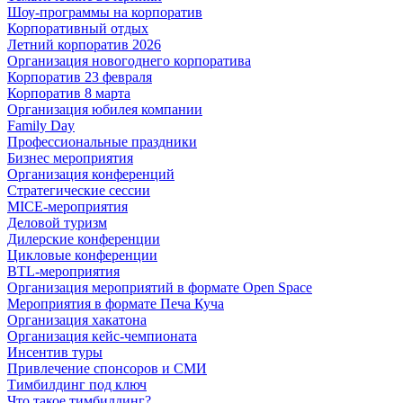
Шоу-программы на корпоратив
Корпоративный отдых
Летний корпоратив 2026
Организация новогоднего корпоратива
Корпоратив 23 февраля
Корпоратив 8 марта
Организация юбилея компании
Family Day
Профессиональные праздники
Бизнес мероприятия
Организация конференций
Стратегические сессии
MICE-мероприятия
Деловой туризм
Дилерские конференции
Цикловые конференции
BTL-мероприятия
Организация мероприятий в формате Open Space
Мероприятия в формате Печа Куча
Организация хакатона
Организация кейс-чемпионата
Инсентив туры
Привлечение спонсоров и СМИ
Тимбилдинг под ключ
Что такое тимбилдинг?