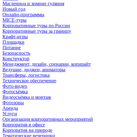
Масленица и зимние гуляния
Новый год
Онлайн-программы
MICE‑туры
Корпоративные туры по России
Корпоративные туры за границу
Крафт-игры
Площадки
Питание
Безопасность
Конструктор
Менеджмент, дизайн, сценарии, копирайт
Ведущие, диджеи, аниматоры
Трансферы, логистика
Техническое обеспечение
Фото-видео
Фотосъёмка
Видеосъёмка и монтаж
Фотозоны
Аренда
Услуги
Организация корпоративных мероприятий
Корпоратив в офисе
Корпоратив на природе
Тематические вечеринки