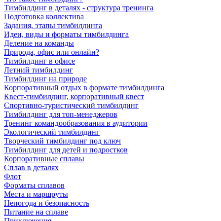
Тимбилдинг в деталях - структура тренинга
Подготовка коллектива
Задания, этапы тимбилдинга
Идеи, виды и форматы тимбилдинга
Деление на команды
Природа, офис или онлайн?
Тимбилдинг в офисе
Летний тимбилдинг
Тимбилдинг на природе
Корпоративный отдых в формате тимбилдинга
Квест-тимбилдинг, корпоративный квест
Спортивно-туристический тимбилдинг
Тимбилдинг для топ-менеджеров
Тренинг командообразования в аудитории
Экологический тимбилдинг
Творческий тимбилдинг под ключ
Тимбилдинг для детей и подростков
Корпоративные сплавы
Сплав в деталях
Флот
Форматы сплавов
Места и маршруты
Непогода и безопасность
Питание на сплаве
Приключения