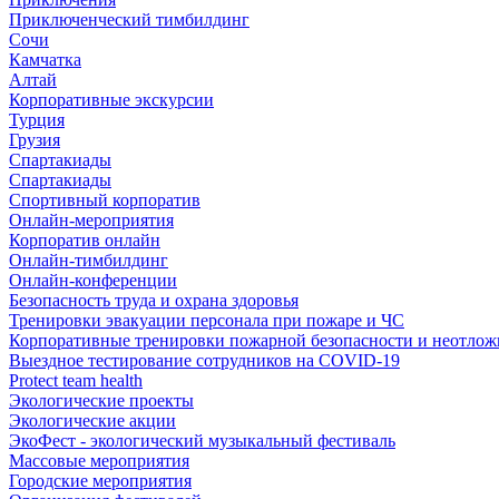
Приключенческий тимбилдинг
Сочи
Камчатка
Алтай
Корпоративные экскурсии
Турция
Грузия
Спартакиады
Спартакиады
Спортивный корпоратив
Онлайн-мероприятия
Корпоратив онлайн
Онлайн-тимбилдинг
Онлайн-конференции
Безопасность труда и охрана здоровья
Тренировки эвакуации персонала при пожаре и ЧС
Корпоративные тренировки пожарной безопасности и неотло
Выездное тестирование сотрудников на COVID-19
Protect team health
Экологические проекты
Экологические акции
ЭкоФест - экологический музыкальный фестиваль
Массовые мероприятия
Городские мероприятия