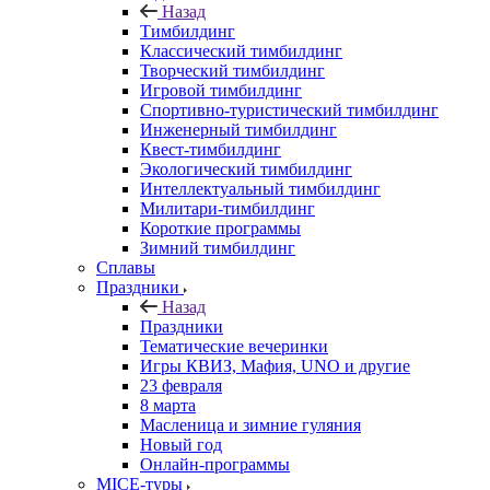
Назад
Тимбилдинг
Классический тимбилдинг
Творческий тимбилдинг
Игровой тимбилдинг
Спортивно-туристический тимбилдинг
Инженерный тимбилдинг
Квест-тимбилдинг
Экологический тимбилдинг
Интеллектуальный тимбилдинг
Милитари-тимбилдинг
Короткие программы
Зимний тимбилдинг
Сплавы
Праздники
Назад
Праздники
Тематические вечеринки
Игры КВИЗ, Мафия, UNO и другие
23 февраля
8 марта
Масленица и зимние гуляния
Новый год
Онлайн-программы
MICE‑туры