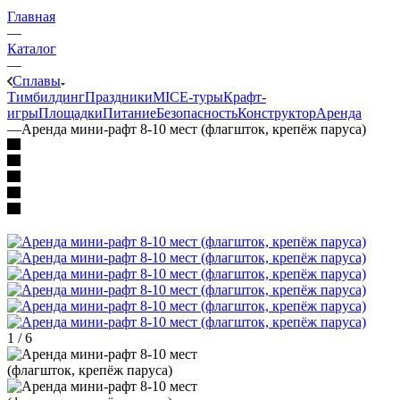
Главная
—
Каталог
—
Сплавы
Тимбилдинг
Праздники
MICE‑туры
Крафт-
игры
Площадки
Питание
Безопасность
Конструктор
Аренда
—
Аренда мини-рафт 8-10 мест (флагшток, крепёж паруса)
1
/
6