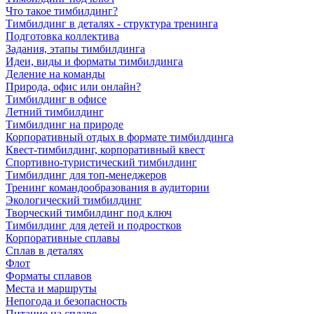
Что такое тимбилдинг?
Тимбилдинг в деталях - структура тренинга
Подготовка коллектива
Задания, этапы тимбилдинга
Идеи, виды и форматы тимбилдинга
Деление на команды
Природа, офис или онлайн?
Тимбилдинг в офисе
Летний тимбилдинг
Тимбилдинг на природе
Корпоративный отдых в формате тимбилдинга
Квест-тимбилдинг, корпоративный квест
Спортивно-туристический тимбилдинг
Тимбилдинг для топ-менеджеров
Тренинг командообразования в аудитории
Экологический тимбилдинг
Творческий тимбилдинг под ключ
Тимбилдинг для детей и подростков
Корпоративные сплавы
Сплав в деталях
Флот
Форматы сплавов
Места и маршруты
Непогода и безопасность
Питание на сплаве