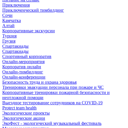
Приключения
Приключенческий тимбилдинг
Сочи
Камчатка
Алтай
Корпоративные экскурсии
Турция
Грузия
Спартакиады
Спартакиады
Спортивный корпоратив
Онлайн-мероприятия
Корпоратив онлайн
Онлайн-тимбилдинг
Онлайн-конференции
Безопасность труда и охрана здоровья
Тренировки эвакуации персонала при пожаре и ЧС
Корпоративные тренировки пожарной безопасности и
неотложной помощи
Выездное тестирование сотрудников на COVID-19
Protect team health
Экологические проекты
Экологические акции
ЭкоФест - экологический музыкальный фестиваль