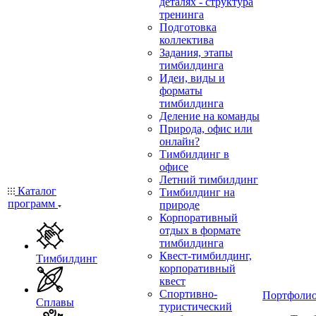
деталях - структура
тренинга
Подготовка
коллектива
Задания, этапы
тимбилдинга
Идеи, виды и
форматы
тимбилдинга
Деление на команды
Природа, офис или
онлайн?
Тимбилдинг в
офисе
Летний тимбилдинг
Каталог
Тимбилдинг на
программ
природе
Корпоративный
отдых в формате
тимбилдинга
Квест-тимбилдинг,
Тимбилдинг
корпоративный
квест
Спортивно-
Портфоли
Сплавы
туристический