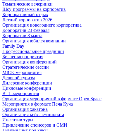
Тематические вечеринки
Шоу-программы на корпоратив
Корпоративный отдых
Летний корпоратив 2026
Организация новогоднего корпоратива
Корпоратив 23 февраля
Корпоратив 8 марта
Организация юбилея компании
Family Day
Профессиональные праздники
Бизнес мероприятия
Организация конференций
Стратегические сессии
MICE-мероприятия
Деловой туризм
Дилерские конференции
Цикловые конференции
BTL-мероприятия
Организация мероприятий в формате Open Space
Мероприятия в формате Печа Куча
Организация хакатона
Организация кейс-чемпионата
Инсентив туры
Привлечение спонсоров и СМИ
Тимбилдинг под ключ