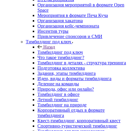
Организация мероприятий в формате Open
Space
Мероприятия в формате Печа Куча
Организация хакатона
Организация кейс-чемпионата
Инсентив туры
Привлечение спонсоров и СМИ
Тимбилдинг под ключ
Назад
Тимбилдинг под ключ
Что такое тимбилдинг?
Тимбилдинг в деталях - структура тренинга
Подготовка коллектива
Задания, этапы тимбилдинга
Идеи, виды и форматы тимбилдинга
Деление на команды
Природа, офис или онлайн?
Тимбилдинг в офисе
Летний тимбилдинг
Тимбилдинг на природе
Корпоративный отдых в формате
тимбилдинга
Квест-тимбилдинг, корпоративный квест
Спортивно-туристический тимбилдинг