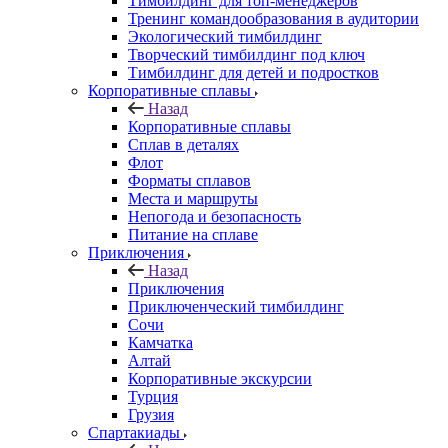
Тимбилдинг для топ-менеджеров
Тренинг командообразования в аудитории
Экологический тимбилдинг
Творческий тимбилдинг под ключ
Тимбилдинг для детей и подростков
Корпоративные сплавы
Назад
Корпоративные сплавы
Сплав в деталях
Флот
Форматы сплавов
Места и маршруты
Непогода и безопасность
Питание на сплаве
Приключения
Назад
Приключения
Приключенческий тимбилдинг
Сочи
Камчатка
Алтай
Корпоративные экскурсии
Турция
Грузия
Спартакиады