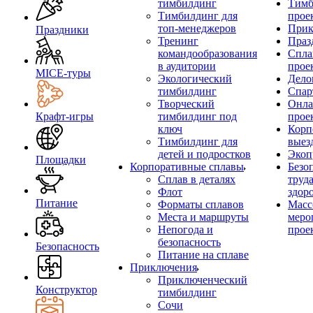
тимбилдинг
Тимб
Тимбилдинг для
прое
топ-менеджеров
Прик
Праздники
Тренинг
Праз
командообразования
Спла
в аудитории
прое
MICE‑туры
Экологический
Дело
тимбилдинг
Спар
Творческий
Онла
Крафт-игры
тимбилдинг под
прое
ключ
Корп
Тимбилдинг для
выез
детей и подростков
Экоп
Площадки
Корпоративные сплавы
Безо
Сплав в деталях
труд
Флот
здор
Питание
Форматы сплавов
Масс
Места и маршруты
меро
Непогода и
прое
безопасность
Безопасность
Питание на сплаве
Приключения
Приключенческий
Конструктор
тимбилдинг
Сочи