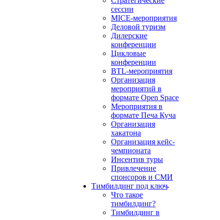
Стратегические
сессии
MICE-мероприятия
Деловой туризм
Дилерские
конференции
Цикловые
конференции
BTL-мероприятия
Организация
мероприятий в
формате Open Space
Мероприятия в
формате Печа Куча
Организация
хакатона
Организация кейс-
чемпионата
Инсентив туры
Привлечение
спонсоров и СМИ
Тимбилдинг под ключ
Что такое
тимбилдинг?
Тимбилдинг в