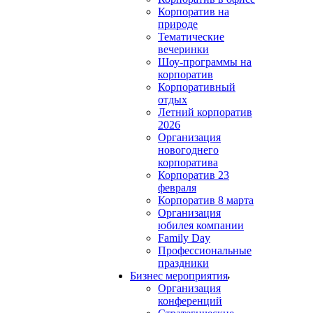
Корпоратив на
природе
Тематические
вечеринки
Шоу-программы на
корпоратив
Корпоративный
отдых
Летний корпоратив
2026
Организация
новогоднего
корпоратива
Корпоратив 23
февраля
Корпоратив 8 марта
Организация
юбилея компании
Family Day
Профессиональные
праздники
Бизнес мероприятия
Организация
конференций