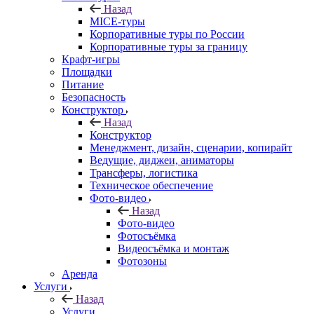
Назад
MICE‑туры
Корпоративные туры по России
Корпоративные туры за границу
Крафт-игры
Площадки
Питание
Безопасность
Конструктор
Назад
Конструктор
Менеджмент, дизайн, сценарии, копирайт
Ведущие, диджеи, аниматоры
Трансферы, логистика
Техническое обеспечение
Фото-видео
Назад
Фото-видео
Фотосъёмка
Видеосъёмка и монтаж
Фотозоны
Аренда
Услуги
Назад
Услуги