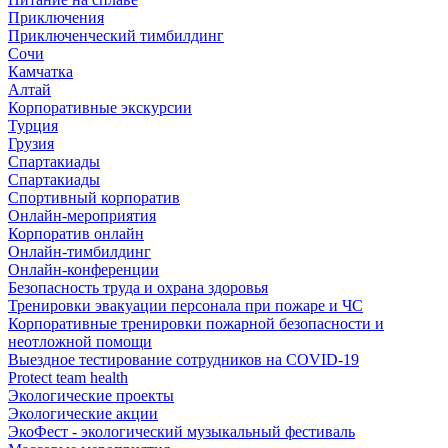
Приключения
Приключенческий тимбилдинг
Сочи
Камчатка
Алтай
Корпоративные экскурсии
Турция
Грузия
Спартакиады
Спартакиады
Спортивный корпоратив
Онлайн-мероприятия
Корпоратив онлайн
Онлайн-тимбилдинг
Онлайн-конференции
Безопасность труда и охрана здоровья
Тренировки эвакуации персонала при пожаре и ЧС
Корпоративные тренировки пожарной безопасности и
неотложной помощи
Выездное тестирование сотрудников на COVID-19
Protect team health
Экологические проекты
Экологические акции
ЭкоФест - экологический музыкальный фестиваль