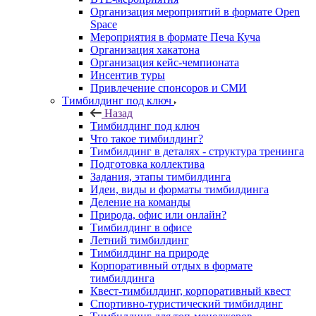
Организация мероприятий в формате Open
Space
Мероприятия в формате Печа Куча
Организация хакатона
Организация кейс-чемпионата
Инсентив туры
Привлечение спонсоров и СМИ
Тимбилдинг под ключ
Назад
Тимбилдинг под ключ
Что такое тимбилдинг?
Тимбилдинг в деталях - структура тренинга
Подготовка коллектива
Задания, этапы тимбилдинга
Идеи, виды и форматы тимбилдинга
Деление на команды
Природа, офис или онлайн?
Тимбилдинг в офисе
Летний тимбилдинг
Тимбилдинг на природе
Корпоративный отдых в формате
тимбилдинга
Квест-тимбилдинг, корпоративный квест
Спортивно-туристический тимбилдинг