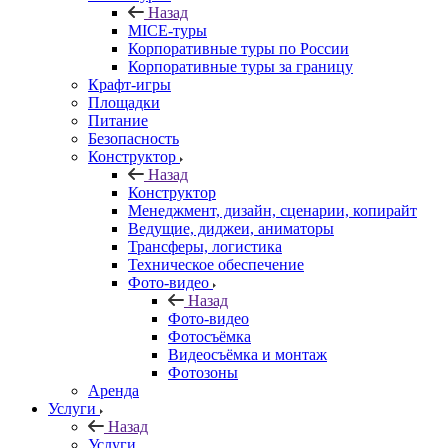
Назад
MICE‑туры
Корпоративные туры по России
Корпоративные туры за границу
Крафт-игры
Площадки
Питание
Безопасность
Конструктор
Назад
Конструктор
Менеджмент, дизайн, сценарии, копирайт
Ведущие, диджеи, аниматоры
Трансферы, логистика
Техническое обеспечение
Фото-видео
Назад
Фото-видео
Фотосъёмка
Видеосъёмка и монтаж
Фотозоны
Аренда
Услуги
Назад
Услуги