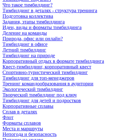
Что такое тимбилдинг?
Тимбилдинг в деталях - структура тренинга
Подготовка коллектива
Задания, этапы тимбилдинга
Идеи, виды и форматы тимбилдинга
Деление на команды
Природа, офис или онлайн?
Тимбилдинг в офисе
Летний тимбилдинг
Тимбилдинг на природе
Корпоративный отдых в формате тимбилдинга
Квест-тимбилдинг, корпоративный квест
Спортивно-туристический тимбилдинг
Тимбилдинг для топ-менеджеров
Тренинг командообразования в аудитории
Экологический тимбилдинг
Творческий тимбилдинг под ключ
Тимбилдинг для детей и подростков
Корпоративные сплавы
Сплав в деталях
Флот
Форматы сплавов
Места и маршруты
Непогода и безопасность
Питание на сплаве