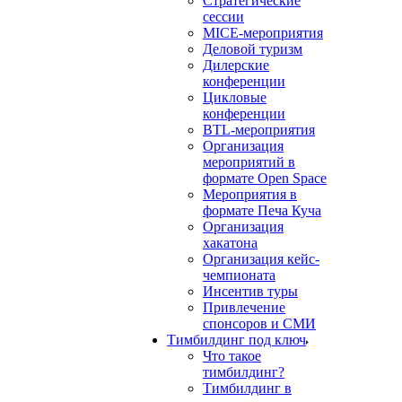
Стратегические
сессии
MICE-мероприятия
Деловой туризм
Дилерские
конференции
Цикловые
конференции
BTL-мероприятия
Организация
мероприятий в
формате Open Space
Мероприятия в
формате Печа Куча
Организация
хакатона
Организация кейс-
чемпионата
Инсентив туры
Привлечение
спонсоров и СМИ
Тимбилдинг под ключ
Что такое
тимбилдинг?
Тимбилдинг в