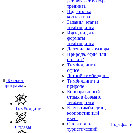
деталях - структура
тренинга
Подготовка
коллектива
Задания, этапы
тимбилдинга
Идеи, виды и
форматы
тимбилдинга
Деление на команды
Природа, офис или
онлайн?
Тимбилдинг в
офисе
Летний тимбилдинг
Каталог
Тимбилдинг на
программ
природе
Корпоративный
отдых в формате
тимбилдинга
Квест-тимбилдинг,
Тимбилдинг
корпоративный
квест
Спортивно-
Портфоли
Сплавы
туристический