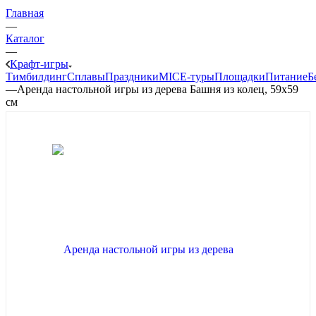
Главная
—
Каталог
—
Крафт-игры
Тимбилдинг
Сплавы
Праздники
MICE‑туры
Площадки
Питание
Б
—
Аренда настольной игры из дерева Башня из колец, 59x59
см