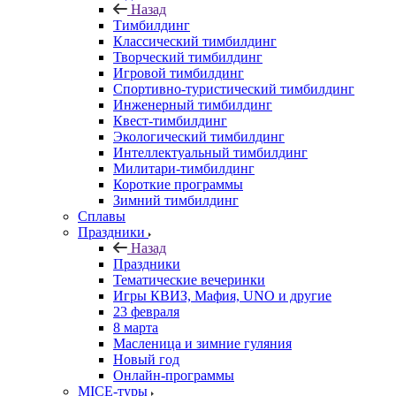
Назад
Тимбилдинг
Классический тимбилдинг
Творческий тимбилдинг
Игровой тимбилдинг
Спортивно-туристический тимбилдинг
Инженерный тимбилдинг
Квест-тимбилдинг
Экологический тимбилдинг
Интеллектуальный тимбилдинг
Милитари-тимбилдинг
Короткие программы
Зимний тимбилдинг
Сплавы
Праздники
Назад
Праздники
Тематические вечеринки
Игры КВИЗ, Мафия, UNO и другие
23 февраля
8 марта
Масленица и зимние гуляния
Новый год
Онлайн-программы
MICE‑туры