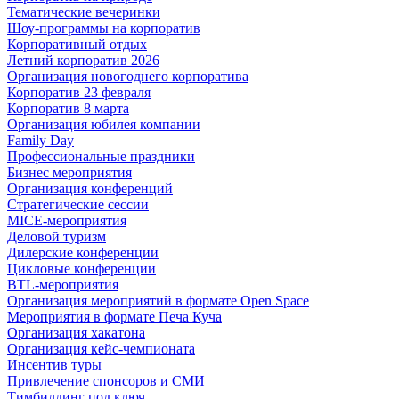
Тематические вечеринки
Шоу-программы на корпоратив
Корпоративный отдых
Летний корпоратив 2026
Организация новогоднего корпоратива
Корпоратив 23 февраля
Корпоратив 8 марта
Организация юбилея компании
Family Day
Профессиональные праздники
Бизнес мероприятия
Организация конференций
Стратегические сессии
MICE-мероприятия
Деловой туризм
Дилерские конференции
Цикловые конференции
BTL-мероприятия
Организация мероприятий в формате Open Space
Мероприятия в формате Печа Куча
Организация хакатона
Организация кейс-чемпионата
Инсентив туры
Привлечение спонсоров и СМИ
Тимбилдинг под ключ