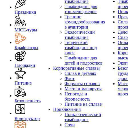
тимбилдинг
Тимб
Тимбилдинг для
прое
топ-менеджеров
Прик
Праздники
Тренинг
Праз
командообразования
Спла
в аудитории
прое
MICE‑туры
Экологический
Дело
тимбилдинг
Спар
Творческий
Онла
Крафт-игры
тимбилдинг под
прое
ключ
Корп
Тимбилдинг для
выез
детей и подростков
Экоп
Площадки
Корпоративные сплавы
Безо
Сплав в деталях
труд
Флот
здор
Питание
Форматы сплавов
Масс
Места и маршруты
меро
Непогода и
прое
безопасность
Безопасность
Питание на сплаве
Приключения
Приключенческий
Конструктор
тимбилдинг
Сочи