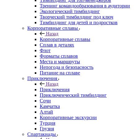
Тимбилдинг для топ-менеджеров
Тренинг командообразования в аудитории
Экологический тимбилдинг
Творческий тимбилдинг под ключ
Тимбилдинг для детей и подростков
Корпоративные сплавы
Назад
Корпоративные сплавы
Сплав в деталях
Флот
Форматы сплавов
Места и маршруты
Непогода и безопасность
Питание на сплаве
Приключения
Назад
Приключения
Приключенческий тимбилдинг
Сочи
Камчатка
Алтай
Корпоративные экскурсии
Турция
Грузия
Спартакиады