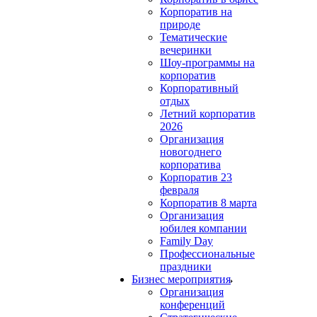
Корпоратив на
природе
Тематические
вечеринки
Шоу-программы на
корпоратив
Корпоративный
отдых
Летний корпоратив
2026
Организация
новогоднего
корпоратива
Корпоратив 23
февраля
Корпоратив 8 марта
Организация
юбилея компании
Family Day
Профессиональные
праздники
Бизнес мероприятия
Организация
конференций