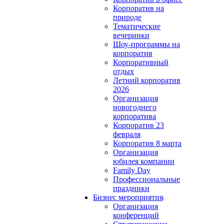
Корпоратив на
природе
Тематические
вечеринки
Шоу-программы на
корпоратив
Корпоративный
отдых
Летний корпоратив
2026
Организация
новогоднего
корпоратива
Корпоратив 23
февраля
Корпоратив 8 марта
Организация
юбилея компании
Family Day
Профессиональные
праздники
Бизнес мероприятия
Организация
конференций