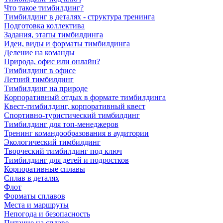
Что такое тимбилдинг?
Тимбилдинг в деталях - структура тренинга
Подготовка коллектива
Задания, этапы тимбилдинга
Идеи, виды и форматы тимбилдинга
Деление на команды
Природа, офис или онлайн?
Тимбилдинг в офисе
Летний тимбилдинг
Тимбилдинг на природе
Корпоративный отдых в формате тимбилдинга
Квест-тимбилдинг, корпоративный квест
Спортивно-туристический тимбилдинг
Тимбилдинг для топ-менеджеров
Тренинг командообразования в аудитории
Экологический тимбилдинг
Творческий тимбилдинг под ключ
Тимбилдинг для детей и подростков
Корпоративные сплавы
Сплав в деталях
Флот
Форматы сплавов
Места и маршруты
Непогода и безопасность
Питание на сплаве