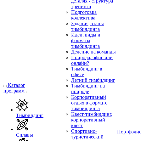
деталях - структура
тренинга
Подготовка
коллектива
Задания, этапы
тимбилдинга
Идеи, виды и
форматы
тимбилдинга
Деление на команды
Природа, офис или
онлайн?
Тимбилдинг в
офисе
Летний тимбилдинг
Каталог
Тимбилдинг на
программ
природе
Корпоративный
отдых в формате
тимбилдинга
Квест-тимбилдинг,
Тимбилдинг
корпоративный
квест
Спортивно-
Портфоли
Сплавы
туристический