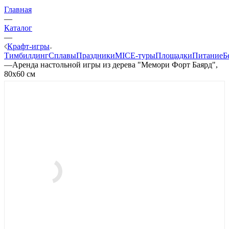
Главная
—
Каталог
—
Крафт-игры
Тимбилдинг
Сплавы
Праздники
MICE‑туры
Площадки
Питание
Б
—
Аренда настольной игры из дерева "Мемори Форт Баярд",
80x60 см