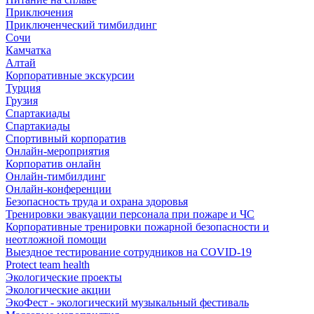
Приключения
Приключенческий тимбилдинг
Сочи
Камчатка
Алтай
Корпоративные экскурсии
Турция
Грузия
Спартакиады
Спартакиады
Спортивный корпоратив
Онлайн-мероприятия
Корпоратив онлайн
Онлайн-тимбилдинг
Онлайн-конференции
Безопасность труда и охрана здоровья
Тренировки эвакуации персонала при пожаре и ЧС
Корпоративные тренировки пожарной безопасности и
неотложной помощи
Выездное тестирование сотрудников на COVID-19
Protect team health
Экологические проекты
Экологические акции
ЭкоФест - экологический музыкальный фестиваль