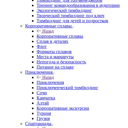
Тимбилдинг для топ-менеджеров
Тренинг командообразования в аудитории
Экологический тимбилдинг
Творческий тимбилдинг под ключ
Тимбилдинг для детей и подростков
Корпоративные сплавы
Назад
Корпоративные сплавы
Сплав в деталях
Флот
Форматы сплавов
Места и маршруты
Непогода и безопасность
Питание на сплаве
Приключения
Назад
Приключения
Приключенческий тимбилдинг
Сочи
Камчатка
Алтай
Корпоративные экскурсии
Турция
Грузия
Спартакиады