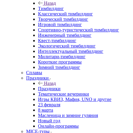
Назад
Тимбилдинг
Классический тимбилдинг
Творческий тимбилдинг
Игровой тимбилдинг
Спортивно-туристический тимбилдинг
Инженерный тимбилдинг
Квест-тимбилдинг
Экологический тимбилдинг
Интеллектуальный тимбилдинг
Милитари-тимбилдинг
Короткие программы
Зимний тимбилдинг
Сплавы
Праздники
Назад
Праздники
Тематические вечеринки
Игры КВИЗ, Мафия, UNO и другие
23 февраля
8 марта
Масленица и зимние гуляния
Новый год
Онлайн-программы
MICE‑туры