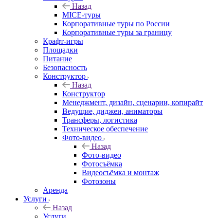
Назад
MICE‑туры
Корпоративные туры по России
Корпоративные туры за границу
Крафт-игры
Площадки
Питание
Безопасность
Конструктор
Назад
Конструктор
Менеджмент, дизайн, сценарии, копирайт
Ведущие, диджеи, аниматоры
Трансферы, логистика
Техническое обеспечение
Фото-видео
Назад
Фото-видео
Фотосъёмка
Видеосъёмка и монтаж
Фотозоны
Аренда
Услуги
Назад
Услуги