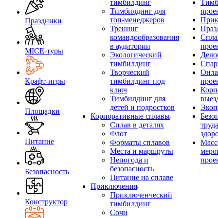
тимбилдинг
Тимб
Тимбилдинг для
прое
топ-менеджеров
Прик
Праздники
Тренинг
Праз
командообразования
Спла
в аудитории
прое
MICE‑туры
Экологический
Дело
тимбилдинг
Спар
Творческий
Онла
Крафт-игры
тимбилдинг под
прое
ключ
Корп
Тимбилдинг для
выез
детей и подростков
Экоп
Площадки
Корпоративные сплавы
Безо
Сплав в деталях
труд
Флот
здор
Питание
Форматы сплавов
Масс
Места и маршруты
меро
Непогода и
прое
безопасность
Безопасность
Питание на сплаве
Приключения
Приключенческий
Конструктор
тимбилдинг
Сочи