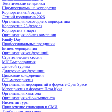
Тематические вечеринки
Шоу-программы на корпоратив
Корпоративный отдых
Летний корпоратив 2026
Организация новогоднего корпоратива
Корпоратив 23 февраля
Корпоратив 8 марта
Организация юбилея компании
Family Day
Профессиональные праздники
Бизнес мероприятия
Организация конференций
Стратегические сессии
MICE-мероприятия
Деловой туризм
Дилерские конференции
Цикловые конференции
BTL-мероприятия
Организация мероприятий в формате Open Space
Мероприятия в формате Печа Куча
Организация хакатона
Организация кейс-чемпионата
Инсентив туры
Привлечение спонсоров и СМИ
Тимбилдинг под ключ