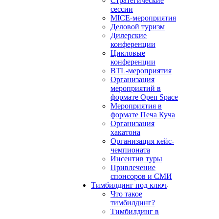
Стратегические
сессии
MICE-мероприятия
Деловой туризм
Дилерские
конференции
Цикловые
конференции
BTL-мероприятия
Организация
мероприятий в
формате Open Space
Мероприятия в
формате Печа Куча
Организация
хакатона
Организация кейс-
чемпионата
Инсентив туры
Привлечение
спонсоров и СМИ
Тимбилдинг под ключ
Что такое
тимбилдинг?
Тимбилдинг в