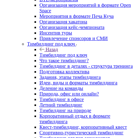
Организация мероприятий в формате Open
Space
Мероприятия в формате Печа Куча
Организация хакатона
Организация кейс-чемпионата
Инсентив туры
Привлечение спонсоров и СМИ
Тимбилдинг под ключ
Назад
Тимбилдинг под ключ
Что такое тимбилдинг?
Тимбилдинг в деталях - структура тренинга
Подготовка коллектива
Задания, этапы тимбилдинга
Идеи, виды и форматы тимбилдинга
Деление на команды
Природа, офис или онлайн?
Тимбилдинг в офисе
Летний тимбилдинг
Тимбилдинг на природе
Корпоративный отдых в формате
тимбилдинга
Квест-тимбилдинг, корпоративный квест
Спортивно-туристический тимбилдинг