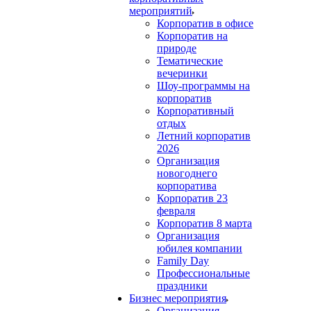
мероприятий
Корпоратив в офисе
Корпоратив на
природе
Тематические
вечеринки
Шоу-программы на
корпоратив
Корпоративный
отдых
Летний корпоратив
2026
Организация
новогоднего
корпоратива
Корпоратив 23
февраля
Корпоратив 8 марта
Организация
юбилея компании
Family Day
Профессиональные
праздники
Бизнес мероприятия
Организация