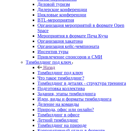
Деловой туризм
Дилерские конференции
Цикловые конференции
BTL-мероприятия
Организация мероприятий в формате Open
Space
Мероприятия в формате Печа Куча
Организация хакатона
Организация кейс-чемпионата
Инсентив туры
Привлечение спонсоров и СМИ
Тимбилдинг под ключ
Назад
Тимбилдинг под ключ
Что такое тимбилдинг?
Тимбилдинг в деталях - структура тренинга
Подготовка коллектива
Задания, этапы тимбилдинга
Идеи, виды и форматы тимбилдинга
Деление на команды
Природа, офис или онлайн?
Тимбилдинг в офисе
Летний тимбилдинг
Тимбилдинг на природе
Корпоративный отдых в формате