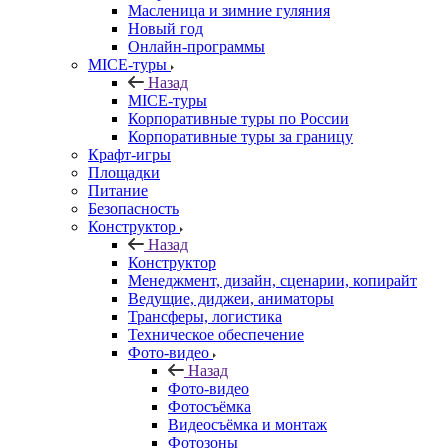
Масленица и зимние гуляния
Новый год
Онлайн-программы
MICE‑туры
Назад
MICE‑туры
Корпоративные туры по России
Корпоративные туры за границу
Крафт-игры
Площадки
Питание
Безопасность
Конструктор
Назад
Конструктор
Менеджмент, дизайн, сценарии, копирайт
Ведущие, диджеи, аниматоры
Трансферы, логистика
Техническое обеспечение
Фото-видео
Назад
Фото-видео
Фотосъёмка
Видеосъёмка и монтаж
Фотозоны