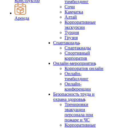
Конструктор
тимбилдинг
Сочи
Камчатка
Алтай
Аренда
Корпоративные
экскурсии
Турция
Грузия
Спартакиады
Спартакиады
Спортивный
корпоратив
Онлайн-мероприятия
Корпоратив онлайн
Онлайн-
тимбилдинг
Онлайн-
конференции
Безопасность труда и
охрана здоровья
Тренировки
эвакуации
персонала при
пожаре и ЧС
Корпоративные