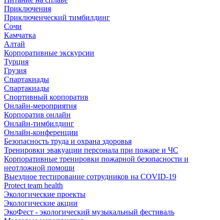
Приключения
Приключенческий тимбилдинг
Сочи
Камчатка
Алтай
Корпоративные экскурсии
Турция
Грузия
Спартакиады
Спартакиады
Спортивный корпоратив
Онлайн-мероприятия
Корпоратив онлайн
Онлайн-тимбилдинг
Онлайн-конференции
Безопасность труда и охрана здоровья
Тренировки эвакуации персонала при пожаре и ЧС
Корпоративные тренировки пожарной безопасности и
неотложной помощи
Выездное тестирование сотрудников на COVID-19
Protect team health
Экологические проекты
Экологические акции
ЭкоФест - экологический музыкальный фестиваль