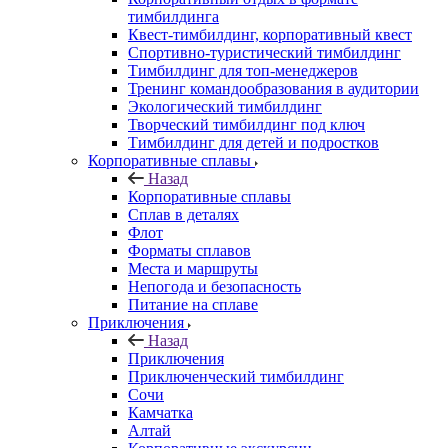
тимбилдинга
Квест-тимбилдинг, корпоративный квест
Спортивно-туристический тимбилдинг
Тимбилдинг для топ-менеджеров
Тренинг командообразования в аудитории
Экологический тимбилдинг
Творческий тимбилдинг под ключ
Тимбилдинг для детей и подростков
Корпоративные сплавы
Назад
Корпоративные сплавы
Сплав в деталях
Флот
Форматы сплавов
Места и маршруты
Непогода и безопасность
Питание на сплаве
Приключения
Назад
Приключения
Приключенческий тимбилдинг
Сочи
Камчатка
Алтай