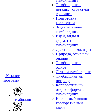
тимбилдинг?
Тимбилдинг в
деталях - структура
тренинга
Подготовка
коллектива
Задания, этапы
тимбилдинга
Идеи, виды и
форматы
тимбилдинга
Деление на команды
Природа, офис или
онлайн?
Тимбилдинг в
офисе
Летний тимбилдинг
Каталог
Тимбилдинг на
программ
природе
Корпоративный
отдых в формате
тимбилдинга
Квест-тимбилдинг,
Тимбилдинг
корпоративный
квест