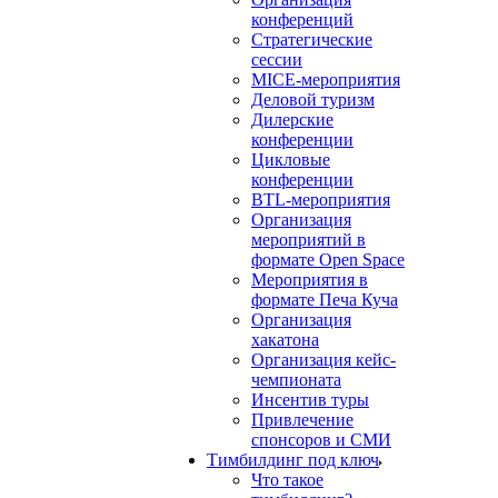
конференций
Стратегические
сессии
MICE-мероприятия
Деловой туризм
Дилерские
конференции
Цикловые
конференции
BTL-мероприятия
Организация
мероприятий в
формате Open Space
Мероприятия в
формате Печа Куча
Организация
хакатона
Организация кейс-
чемпионата
Инсентив туры
Привлечение
спонсоров и СМИ
Тимбилдинг под ключ
Что такое