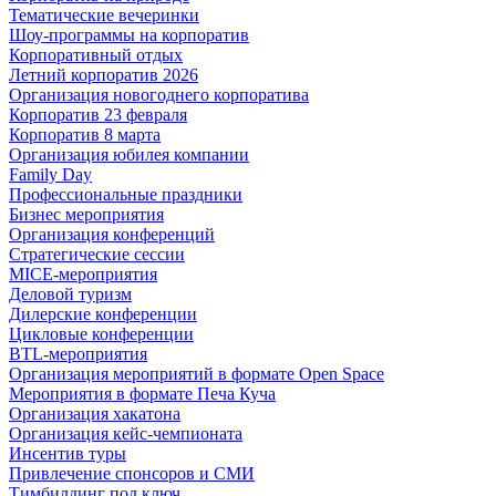
Тематические вечеринки
Шоу-программы на корпоратив
Корпоративный отдых
Летний корпоратив 2026
Организация новогоднего корпоратива
Корпоратив 23 февраля
Корпоратив 8 марта
Организация юбилея компании
Family Day
Профессиональные праздники
Бизнес мероприятия
Организация конференций
Стратегические сессии
MICE-мероприятия
Деловой туризм
Дилерские конференции
Цикловые конференции
BTL-мероприятия
Организация мероприятий в формате Open Space
Мероприятия в формате Печа Куча
Организация хакатона
Организация кейс-чемпионата
Инсентив туры
Привлечение спонсоров и СМИ
Тимбилдинг под ключ