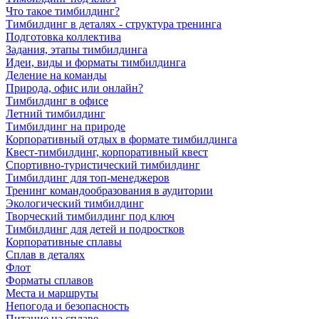
Что такое тимбилдинг?
Тимбилдинг в деталях - структура тренинга
Подготовка коллектива
Задания, этапы тимбилдинга
Идеи, виды и форматы тимбилдинга
Деление на команды
Природа, офис или онлайн?
Тимбилдинг в офисе
Летний тимбилдинг
Тимбилдинг на природе
Корпоративный отдых в формате тимбилдинга
Квест-тимбилдинг, корпоративный квест
Спортивно-туристический тимбилдинг
Тимбилдинг для топ-менеджеров
Тренинг командообразования в аудитории
Экологический тимбилдинг
Творческий тимбилдинг под ключ
Тимбилдинг для детей и подростков
Корпоративные сплавы
Сплав в деталях
Флот
Форматы сплавов
Места и маршруты
Непогода и безопасность
Питание на сплаве