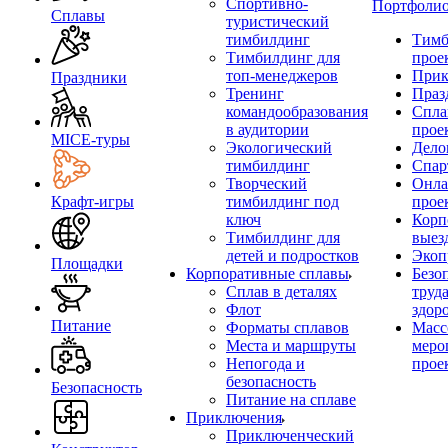
Спортивно-
Портфоли
Сплавы
туристический
тимбилдинг
Тимб
Тимбилдинг для
прое
топ-менеджеров
Прик
Праздники
Тренинг
Праз
командообразования
Спла
в аудитории
прое
MICE‑туры
Экологический
Дело
тимбилдинг
Спар
Творческий
Онла
Крафт-игры
тимбилдинг под
прое
ключ
Корп
Тимбилдинг для
выез
детей и подростков
Экоп
Площадки
Корпоративные сплавы
Безо
Сплав в деталях
труд
Флот
здор
Питание
Форматы сплавов
Масс
Места и маршруты
меро
Непогода и
прое
безопасность
Безопасность
Питание на сплаве
Приключения
Приключенческий