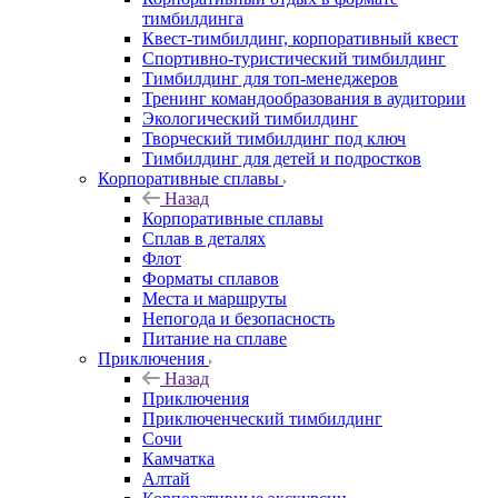
тимбилдинга
Квест-тимбилдинг, корпоративный квест
Спортивно-туристический тимбилдинг
Тимбилдинг для топ-менеджеров
Тренинг командообразования в аудитории
Экологический тимбилдинг
Творческий тимбилдинг под ключ
Тимбилдинг для детей и подростков
Корпоративные сплавы
Назад
Корпоративные сплавы
Сплав в деталях
Флот
Форматы сплавов
Места и маршруты
Непогода и безопасность
Питание на сплаве
Приключения
Назад
Приключения
Приключенческий тимбилдинг
Сочи
Камчатка
Алтай