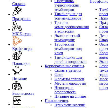
Спортивно-
Портфоли
Сплавы
туристический
тимбилдинг
Тимб
Тимбилдинг для
прое
топ-менеджеров
Прик
Праздники
Тренинг
Праз
командообразования
Спла
в аудитории
прое
MICE‑туры
Экологический
Дело
тимбилдинг
Спар
Творческий
Онла
Крафт-игры
тимбилдинг под
прое
ключ
Корп
Тимбилдинг для
выез
детей и подростков
Экоп
Площадки
Корпоративные сплавы
Безо
Сплав в деталях
труд
Флот
здор
Питание
Форматы сплавов
Масс
Места и маршруты
меро
Непогода и
прое
безопасность
Безопасность
Питание на сплаве
Приключения
Приключенческий