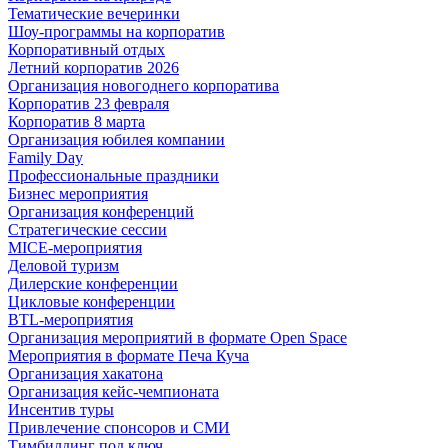
Тематические вечеринки
Шоу-программы на корпоратив
Корпоративный отдых
Летний корпоратив 2026
Организация новогоднего корпоратива
Корпоратив 23 февраля
Корпоратив 8 марта
Организация юбилея компании
Family Day
Профессиональные праздники
Бизнес мероприятия
Организация конференций
Стратегические сессии
MICE-мероприятия
Деловой туризм
Дилерские конференции
Цикловые конференции
BTL-мероприятия
Организация мероприятий в формате Open Space
Мероприятия в формате Печа Куча
Организация хакатона
Организация кейс-чемпионата
Инсентив туры
Привлечение спонсоров и СМИ
Тимбилдинг под ключ