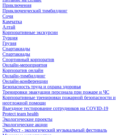
Приключения
Приключенческий тимбилдинг
Сочи
Камчатка
Алтай
Корпоративные экскурсии
Турция
Грузия
Спартакиады
Спартакиады
Спортивный корпоратив
Онлайн-мероприятия
Корпоратив онлайн
Онлайн-тимбилдинг
Онлайн-конференции
Безопасность труда и охрана здоровья
Тренировки эвакуации персонала при пожаре и ЧС
Корпоративные тренировки пожарной безопасности и
неотложной помощи
Выездное тестирование сотрудников на COVID-19
Protect team health
Экологические проекты
Экологические акции
ЭкоФест - экологический музыкальный фестиваль