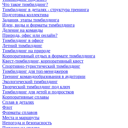
Что такое тимбилдинг?
Тимбилдинг в деталях - структура тренинга
Подготовка коллектива
Задания, этапы тимбилдинга
Идеи, виды и форматы тимбилдинга
Деление на команды
Природа, офис или онлайн?
Тимбилдинг в офисе
Летний тимбилдинг
Тимбилдинг на природе
Корпоративный отдых в формате тимбилдинга
Квест-тимбилдинг, корпоративный квест
Спортивно-туристический тимбилдинг
Тимбилдинг для топ-менеджеров
Тренинг командообразования в аудитории
Экологический тимбилдинг
Творческий тимбилдинг под ключ
Тимбилдинг для детей и подростков
Корпоративные сплавы
Сплав в деталях
Флот
Форматы сплавов
Места и маршруты
Непогода и безопасность
Питание на сплаве