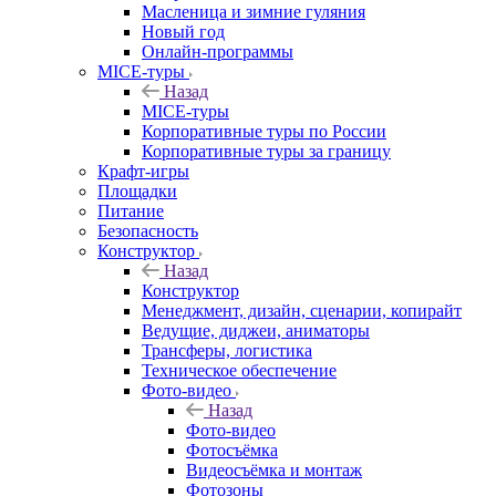
Масленица и зимние гуляния
Новый год
Онлайн-программы
MICE‑туры
Назад
MICE‑туры
Корпоративные туры по России
Корпоративные туры за границу
Крафт-игры
Площадки
Питание
Безопасность
Конструктор
Назад
Конструктор
Менеджмент, дизайн, сценарии, копирайт
Ведущие, диджеи, аниматоры
Трансферы, логистика
Техническое обеспечение
Фото-видео
Назад
Фото-видео
Фотосъёмка
Видеосъёмка и монтаж
Фотозоны