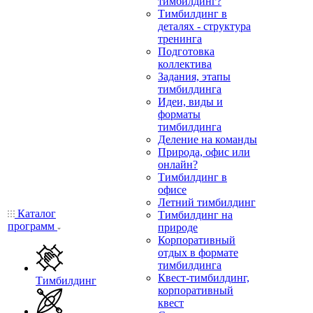
тимбилдинг?
Тимбилдинг в
деталях - структура
тренинга
Подготовка
коллектива
Задания, этапы
тимбилдинга
Идеи, виды и
форматы
тимбилдинга
Деление на команды
Природа, офис или
онлайн?
Тимбилдинг в
офисе
Летний тимбилдинг
Каталог
Тимбилдинг на
программ
природе
Корпоративный
отдых в формате
тимбилдинга
Квест-тимбилдинг,
Тимбилдинг
корпоративный
квест