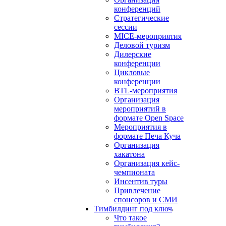
конференций
Стратегические
сессии
MICE-мероприятия
Деловой туризм
Дилерские
конференции
Цикловые
конференции
BTL-мероприятия
Организация
мероприятий в
формате Open Space
Мероприятия в
формате Печа Куча
Организация
хакатона
Организация кейс-
чемпионата
Инсентив туры
Привлечение
спонсоров и СМИ
Тимбилдинг под ключ
Что такое