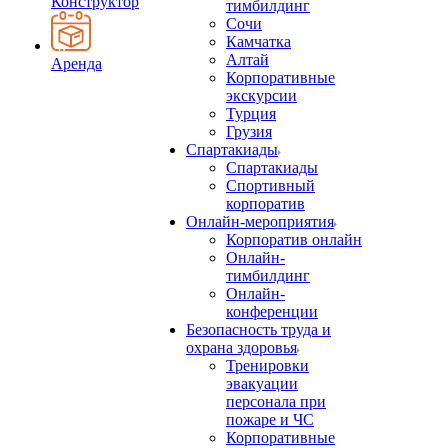
Конструктор
тимбилдинг
Сочи
Камчатка
Алтай
Аренда
Корпоративные
экскурсии
Турция
Грузия
Спартакиады
Спартакиады
Спортивный
корпоратив
Онлайн-мероприятия
Корпоратив онлайн
Онлайн-
тимбилдинг
Онлайн-
конференции
Безопасность труда и
охрана здоровья
Тренировки
эвакуации
персонала при
пожаре и ЧС
Корпоративные