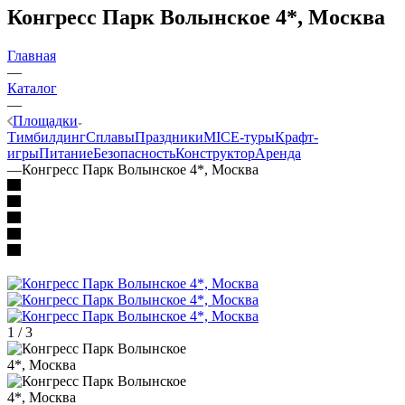
Конгресс Парк Волынское 4*, Москва
Главная
—
Каталог
—
Площадки
Тимбилдинг
Сплавы
Праздники
MICE‑туры
Крафт-
игры
Питание
Безопасность
Конструктор
Аренда
—
Конгресс Парк Волынское 4*, Москва
1
/
3