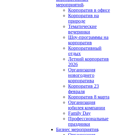
мероприятий
Корпоратив в офисе
Корпоратив на
природе
Тематические
вечеринки
Шоу-программы на
корпоратив
Корпоративный
отдых
Летний корпоратив
2026
Организация
новогоднего
корпоратива
Корпоратив 23
февраля
Корпоратив 8 марта
Организация
юбилея компании
Family Day
Профессиональные
праздники
Бизнес мероприятия
Организация