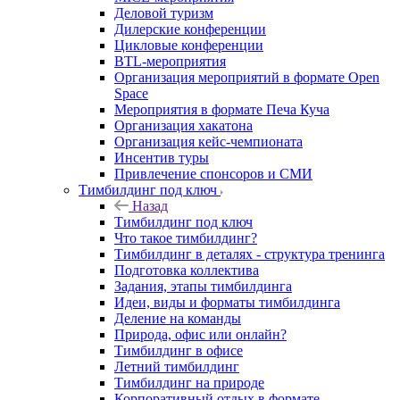
Деловой туризм
Дилерские конференции
Цикловые конференции
BTL-мероприятия
Организация мероприятий в формате Open
Space
Мероприятия в формате Печа Куча
Организация хакатона
Организация кейс-чемпионата
Инсентив туры
Привлечение спонсоров и СМИ
Тимбилдинг под ключ
Назад
Тимбилдинг под ключ
Что такое тимбилдинг?
Тимбилдинг в деталях - структура тренинга
Подготовка коллектива
Задания, этапы тимбилдинга
Идеи, виды и форматы тимбилдинга
Деление на команды
Природа, офис или онлайн?
Тимбилдинг в офисе
Летний тимбилдинг
Тимбилдинг на природе
Корпоративный отдых в формате