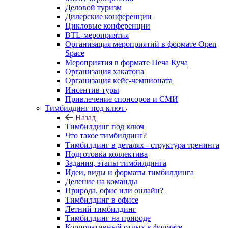
Деловой туризм
Дилерские конференции
Цикловые конференции
BTL-мероприятия
Организация мероприятий в формате Open
Space
Мероприятия в формате Печа Куча
Организация хакатона
Организация кейс-чемпионата
Инсентив туры
Привлечение спонсоров и СМИ
Тимбилдинг под ключ
Назад
Тимбилдинг под ключ
Что такое тимбилдинг?
Тимбилдинг в деталях - структура тренинга
Подготовка коллектива
Задания, этапы тимбилдинга
Идеи, виды и форматы тимбилдинга
Деление на команды
Природа, офис или онлайн?
Тимбилдинг в офисе
Летний тимбилдинг
Тимбилдинг на природе
Корпоративный отдых в формате