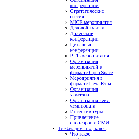
конференций
Стратегические
сессии
MICE-мероприятия
Деловой туризм
Дилерские
конференции
Цикловые
конференции
BTL-мероприятия
Организация
мероприятий в
формате Open Space
Мероприятия в
формате Печа Куча
Организация
хакатона
Организация кейс-
чемпионата
Инсентив туры
Привлечение
спонсоров и СМИ
Тимбилдинг под ключ
Что такое