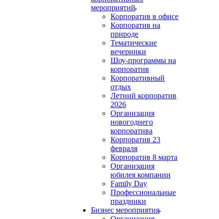
мероприятий
Корпоратив в офисе
Корпоратив на
природе
Тематические
вечеринки
Шоу-программы на
корпоратив
Корпоративный
отдых
Летний корпоратив
2026
Организация
новогоднего
корпоратива
Корпоратив 23
февраля
Корпоратив 8 марта
Организация
юбилея компании
Family Day
Профессиональные
праздники
Бизнес мероприятия
Организация