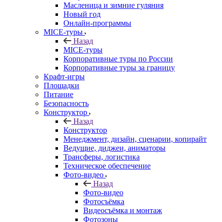
Масленица и зимние гуляния
Новый год
Онлайн-программы
MICE‑туры
Назад
MICE‑туры
Корпоративные туры по России
Корпоративные туры за границу
Крафт-игры
Площадки
Питание
Безопасность
Конструктор
Назад
Конструктор
Менеджмент, дизайн, сценарии, копирайт
Ведущие, диджеи, аниматоры
Трансферы, логистика
Техническое обеспечение
Фото-видео
Назад
Фото-видео
Фотосъёмка
Видеосъёмка и монтаж
Фотозоны