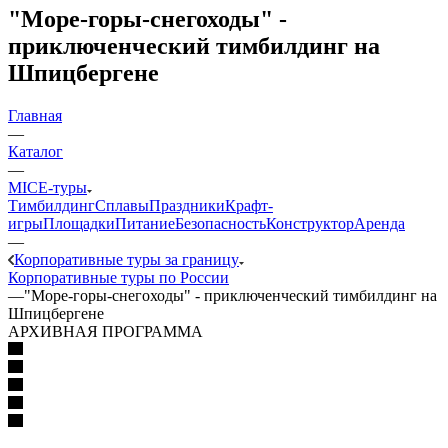
"Море-горы-снегоходы" -
приключенческий тимбилдинг на
Шпицбергене
Главная
—
Каталог
—
MICE‑туры
Тимбилдинг
Сплавы
Праздники
Крафт-
игры
Площадки
Питание
Безопасность
Конструктор
Аренда
—
Корпоративные туры за границу
Корпоративные туры по России
—
"Море-горы-снегоходы" - приключенческий тимбилдинг на
Шпицбергене
АРХИВНАЯ ПРОГРАММА