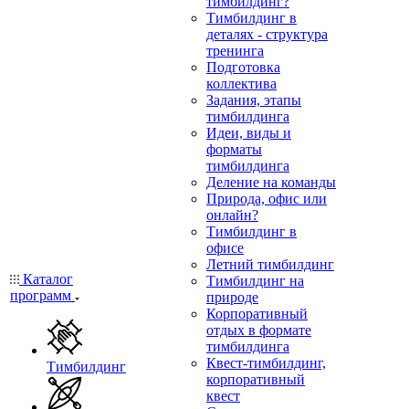
тимбилдинг?
Тимбилдинг в
деталях - структура
тренинга
Подготовка
коллектива
Задания, этапы
тимбилдинга
Идеи, виды и
форматы
тимбилдинга
Деление на команды
Природа, офис или
онлайн?
Тимбилдинг в
офисе
Летний тимбилдинг
Каталог
Тимбилдинг на
программ
природе
Корпоративный
отдых в формате
тимбилдинга
Квест-тимбилдинг,
Тимбилдинг
корпоративный
квест