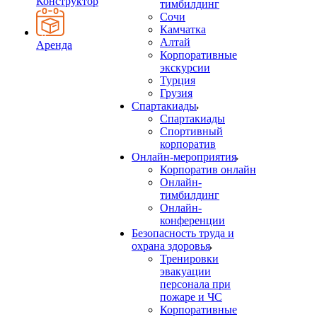
Конструктор
тимбилдинг
Сочи
Камчатка
Алтай
Аренда
Корпоративные
экскурсии
Турция
Грузия
Спартакиады
Спартакиады
Спортивный
корпоратив
Онлайн-мероприятия
Корпоратив онлайн
Онлайн-
тимбилдинг
Онлайн-
конференции
Безопасность труда и
охрана здоровья
Тренировки
эвакуации
персонала при
пожаре и ЧС
Корпоративные