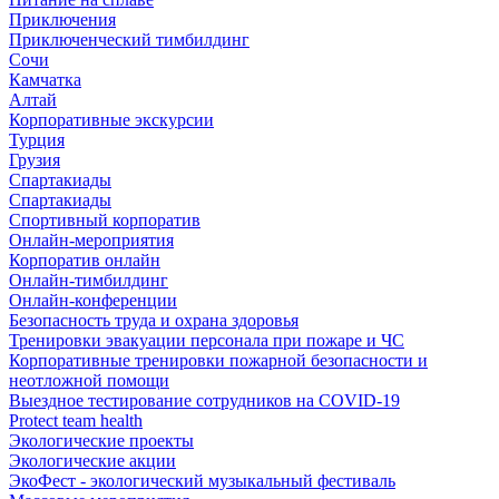
Приключения
Приключенческий тимбилдинг
Сочи
Камчатка
Алтай
Корпоративные экскурсии
Турция
Грузия
Спартакиады
Спартакиады
Спортивный корпоратив
Онлайн-мероприятия
Корпоратив онлайн
Онлайн-тимбилдинг
Онлайн-конференции
Безопасность труда и охрана здоровья
Тренировки эвакуации персонала при пожаре и ЧС
Корпоративные тренировки пожарной безопасности и
неотложной помощи
Выездное тестирование сотрудников на COVID-19
Protect team health
Экологические проекты
Экологические акции
ЭкоФест - экологический музыкальный фестиваль