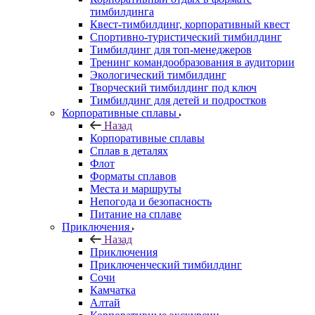
тимбилдинга
Квест-тимбилдинг, корпоративный квест
Спортивно-туристический тимбилдинг
Тимбилдинг для топ-менеджеров
Тренинг командообразования в аудитории
Экологический тимбилдинг
Творческий тимбилдинг под ключ
Тимбилдинг для детей и подростков
Корпоративные сплавы
Назад
Корпоративные сплавы
Сплав в деталях
Флот
Форматы сплавов
Места и маршруты
Непогода и безопасность
Питание на сплаве
Приключения
Назад
Приключения
Приключенческий тимбилдинг
Сочи
Камчатка
Алтай