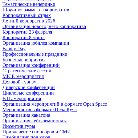
Тематические вечеринки
Шоу-программы на корпоратив
Корпоративный отдых
Летний корпоратив 2026
Организация новогоднего корпоратива
Корпоратив 23 февраля
Корпоратив 8 марта
Организация юбилея компании
Family Day
Профессиональные праздники
Бизнес мероприятия
Организация конференций
Стратегические сессии
MICE-мероприятия
Деловой туризм
Дилерские конференции
Цикловые конференции
BTL-мероприятия
Организация мероприятий в формате Open Space
Мероприятия в формате Печа Куча
Организация хакатона
Организация кейс-чемпионата
Инсентив туры
Привлечение спонсоров и СМИ
Тимбилдинг под ключ