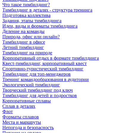
Что такое тимбилдинг?
Тимбилдинг в деталях - структура тренинга
Подготовка коллектива
Задания, этапы тимбилдинга
Идеи, виды и форматы тимбилдинга
Деление на команды
Природа, офис или онлайн?
Тимбилдинг в офисе
Летний тимбилдинг
Тимбилдинг на природе
Корпоративный отдых в формате тимбилдинга
Квест-тимбилдинг, корпоративный квест
Спортивно-туристический тимбилдинг
Тимбилдинг для топ-менеджеров
Тренинг командообразования в аудитории
Экологический тимбилдинг
Творческий тимбилдинг под ключ
Тимбилдинг для детей и подростков
Корпоративные сплавы
Сплав в деталях
Флот
Форматы сплавов
Места и маршруты
Непогода и безопасность
Питание на сплаве