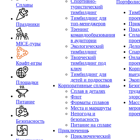
Спортивно-
Портфоли
Сплавы
туристический
тимбилдинг
Тимб
Тимбилдинг для
прое
топ-менеджеров
Прик
Праздники
Тренинг
Праз
командообразования
Спла
в аудитории
прое
MICE‑туры
Экологический
Дело
тимбилдинг
Спар
Творческий
Онла
Крафт-игры
тимбилдинг под
прое
ключ
Корп
Тимбилдинг для
выез
детей и подростков
Экоп
Площадки
Корпоративные сплавы
Безо
Сплав в деталях
труд
Флот
здор
Питание
Форматы сплавов
Масс
Места и маршруты
меро
Непогода и
прое
безопасность
Безопасность
Питание на сплаве
Приключения
Приключенческий