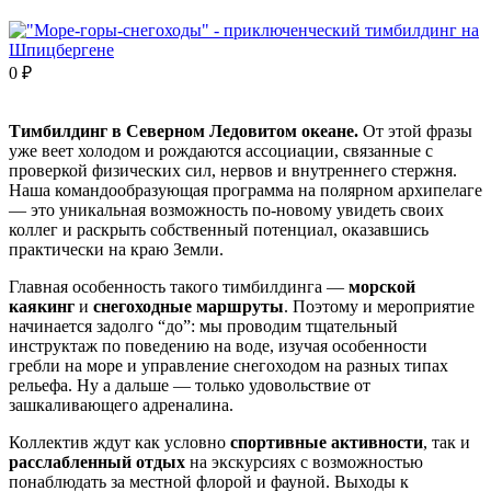
0
₽
Тимбилдинг в Северном Ледовитом океане.
От этой фразы
уже веет холодом и рождаются ассоциации, связанные с
проверкой физических сил, нервов и внутреннего стержня.
Наша командообразующая программа на полярном архипелаге
— это уникальная возможность по-новому увидеть своих
коллег и раскрыть собственный потенциал, оказавшись
практически на краю Земли.
Главная особенность такого тимбилдинга —
морской
каякинг
и
снегоходные маршруты
. Поэтому и мероприятие
начинается задолго “до”: мы проводим тщательный
инструктаж по поведению на воде, изучая особенности
гребли на море и управление снегоходом на разных типах
рельефа. Ну а дальше — только удовольствие от
зашкаливающего адреналина.
Коллектив ждут как условно
спортивные активности
, так и
расслабленный отдых
на экскурсиях с возможностью
понаблюдать за местной флорой и фауной. Выходы к