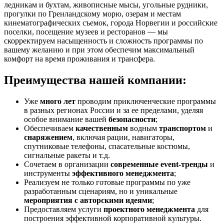
ледникам и бухтам, живописные мысы, угольные рудники,
прогулки по Гренландскому морю, озерам и местам
кинематографических съемок, города Норвегии и российские
поселки, посещение музеев и ресторанов — мы
скорректируем насыщенность и сложность программы по
вашему желанию и при этом обеспечим максимальный
комфорт на время проживания и трансфера.
Преимущества нашей компании:
Уже
много лет
проводим приключенческие программы
в разных регионах России и за ее пределами, уделяя
особое внимание вашей
безопасности
;
Обеспечиваем
качественным
водным
транспортом
и
снаряжением
, включая рации, навигаторы,
спутниковые телефоны, спасательные костюмы,
сигнальные ракеты и т.д.
Сочетаем в организации
современные event-тренды
и
инструменты
эффективного менеджмента
;
Реализуем не только готовые программы по уже
разработанным сценариям, но и уникальные
мероприятия с авторскими идеями
;
Предоставляем услуги
проектного менеджмента
для
построения эффективной корпоративной культуры.