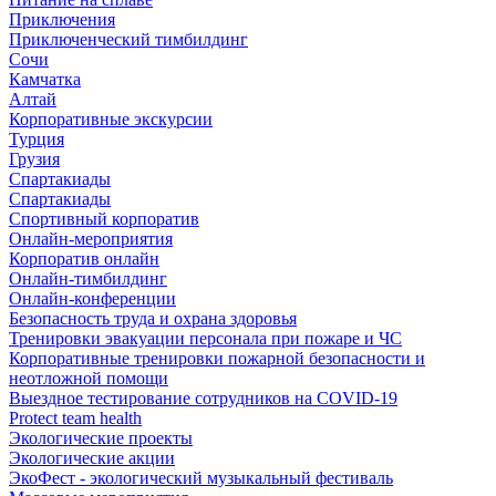
Приключения
Приключенческий тимбилдинг
Сочи
Камчатка
Алтай
Корпоративные экскурсии
Турция
Грузия
Спартакиады
Спартакиады
Спортивный корпоратив
Онлайн-мероприятия
Корпоратив онлайн
Онлайн-тимбилдинг
Онлайн-конференции
Безопасность труда и охрана здоровья
Тренировки эвакуации персонала при пожаре и ЧС
Корпоративные тренировки пожарной безопасности и
неотложной помощи
Выездное тестирование сотрудников на COVID-19
Protect team health
Экологические проекты
Экологические акции
ЭкоФест - экологический музыкальный фестиваль