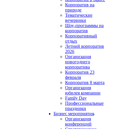
Корпоратив на
природе
Тематические
вечеринки
Шоу-программы на
корпоратив
Корпоративный
отдых
Летний корпоратив
2026
Организация
новогоднего
корпоратива
Корпоратив 23
февраля
Корпоратив 8 марта
Организация
юбилея компании
Family Day
Профессиональные
праздники
Бизнес мероприятия
Организация
конференций