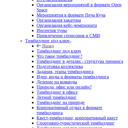
Организация мероприятий в формате Open
Space
Мероприятия в формате Печа Куча
Организация хакатона
Организация кейс-чемпионата
Инсентив туры
Привлечение спонсоров и СМИ
Тимбилдинг под ключ
Назад
Тимбилдинг под ключ
Что такое тимбилдинг?
Тимбилдинг в деталях - структура тренинга
Подготовка коллектива
Задания, этапы тимбилдинга
Идеи, виды и форматы тимбилдинга
Деление на команды
Природа, офис или онлайн?
Тимбилдинг в офисе
Летний тимбилдинг
Тимбилдинг на природе
Корпоративный отдых в формате
тимбилдинга
Квест-тимбилдинг, корпоративный квест
Спортивно-туристический тимбилдинг