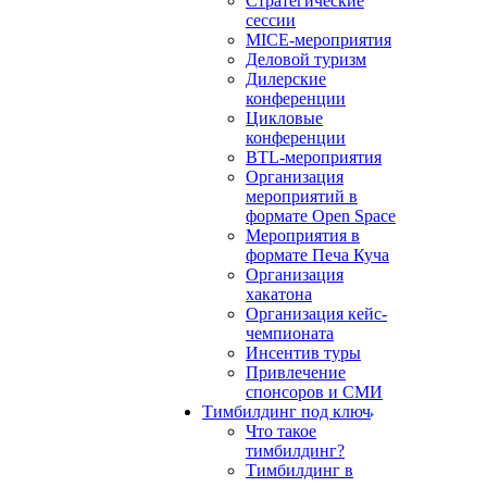
Стратегические
сессии
MICE-мероприятия
Деловой туризм
Дилерские
конференции
Цикловые
конференции
BTL-мероприятия
Организация
мероприятий в
формате Open Space
Мероприятия в
формате Печа Куча
Организация
хакатона
Организация кейс-
чемпионата
Инсентив туры
Привлечение
спонсоров и СМИ
Тимбилдинг под ключ
Что такое
тимбилдинг?
Тимбилдинг в