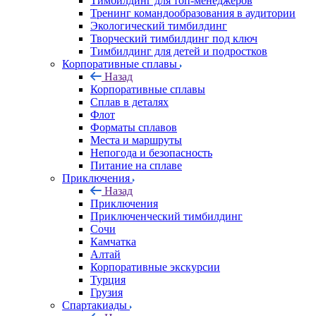
Тимбилдинг для топ-менеджеров
Тренинг командообразования в аудитории
Экологический тимбилдинг
Творческий тимбилдинг под ключ
Тимбилдинг для детей и подростков
Корпоративные сплавы
Назад
Корпоративные сплавы
Сплав в деталях
Флот
Форматы сплавов
Места и маршруты
Непогода и безопасность
Питание на сплаве
Приключения
Назад
Приключения
Приключенческий тимбилдинг
Сочи
Камчатка
Алтай
Корпоративные экскурсии
Турция
Грузия
Спартакиады