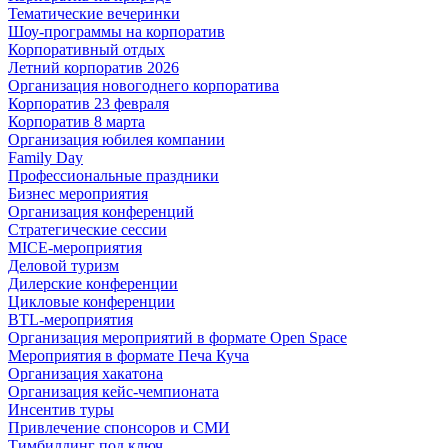
Тематические вечеринки
Шоу-программы на корпоратив
Корпоративный отдых
Летний корпоратив 2026
Организация новогоднего корпоратива
Корпоратив 23 февраля
Корпоратив 8 марта
Организация юбилея компании
Family Day
Профессиональные праздники
Бизнес мероприятия
Организация конференций
Стратегические сессии
MICE-мероприятия
Деловой туризм
Дилерские конференции
Цикловые конференции
BTL-мероприятия
Организация мероприятий в формате Open Space
Мероприятия в формате Печа Куча
Организация хакатона
Организация кейс-чемпионата
Инсентив туры
Привлечение спонсоров и СМИ
Тимбилдинг под ключ