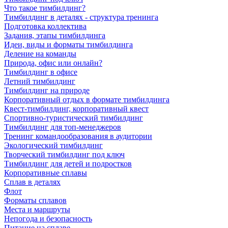
Что такое тимбилдинг?
Тимбилдинг в деталях - структура тренинга
Подготовка коллектива
Задания, этапы тимбилдинга
Идеи, виды и форматы тимбилдинга
Деление на команды
Природа, офис или онлайн?
Тимбилдинг в офисе
Летний тимбилдинг
Тимбилдинг на природе
Корпоративный отдых в формате тимбилдинга
Квест-тимбилдинг, корпоративный квест
Спортивно-туристический тимбилдинг
Тимбилдинг для топ-менеджеров
Тренинг командообразования в аудитории
Экологический тимбилдинг
Творческий тимбилдинг под ключ
Тимбилдинг для детей и подростков
Корпоративные сплавы
Сплав в деталях
Флот
Форматы сплавов
Места и маршруты
Непогода и безопасность
Питание на сплаве