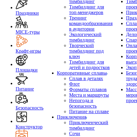
тимбилдинг
Тимб
Тимбилдинг для
прое
топ-менеджеров
Прик
Праздники
Тренинг
Праз
командообразования
Спла
в аудитории
прое
MICE‑туры
Экологический
Дело
тимбилдинг
Спар
Творческий
Онла
Крафт-игры
тимбилдинг под
прое
ключ
Корп
Тимбилдинг для
выез
детей и подростков
Экоп
Площадки
Корпоративные сплавы
Безо
Сплав в деталях
труд
Флот
здор
Питание
Форматы сплавов
Масс
Места и маршруты
меро
Непогода и
прое
безопасность
Безопасность
Питание на сплаве
Приключения
Приключенческий
Конструктор
тимбилдинг
Сочи