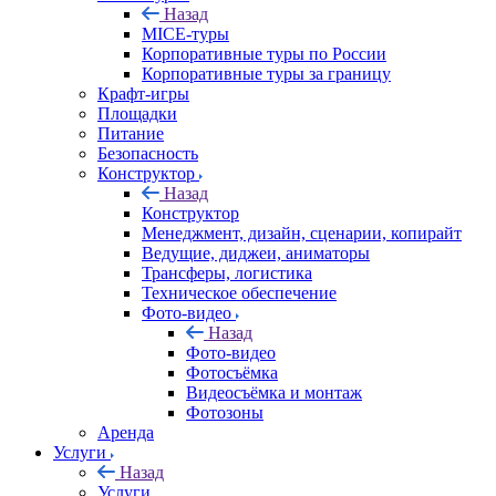
Назад
MICE‑туры
Корпоративные туры по России
Корпоративные туры за границу
Крафт-игры
Площадки
Питание
Безопасность
Конструктор
Назад
Конструктор
Менеджмент, дизайн, сценарии, копирайт
Ведущие, диджеи, аниматоры
Трансферы, логистика
Техническое обеспечение
Фото-видео
Назад
Фото-видео
Фотосъёмка
Видеосъёмка и монтаж
Фотозоны
Аренда
Услуги
Назад
Услуги