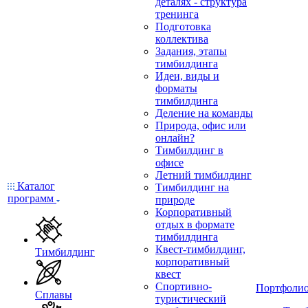
деталях - структура
тренинга
Подготовка
коллектива
Задания, этапы
тимбилдинга
Идеи, виды и
форматы
тимбилдинга
Деление на команды
Природа, офис или
онлайн?
Тимбилдинг в
офисе
Летний тимбилдинг
Каталог
Тимбилдинг на
программ
природе
Корпоративный
отдых в формате
тимбилдинга
Квест-тимбилдинг,
Тимбилдинг
корпоративный
квест
Спортивно-
Портфоли
Сплавы
туристический