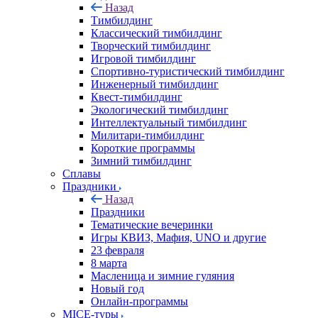
Назад
Тимбилдинг
Классический тимбилдинг
Творческий тимбилдинг
Игровой тимбилдинг
Спортивно-туристический тимбилдинг
Инженерный тимбилдинг
Квест-тимбилдинг
Экологический тимбилдинг
Интеллектуальный тимбилдинг
Милитари-тимбилдинг
Короткие программы
Зимний тимбилдинг
Сплавы
Праздники
Назад
Праздники
Тематические вечеринки
Игры КВИЗ, Мафия, UNO и другие
23 февраля
8 марта
Масленица и зимние гуляния
Новый год
Онлайн-программы
MICE‑туры