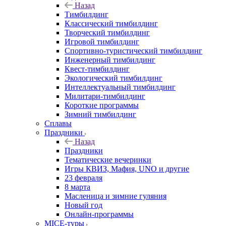
Назад
Тимбилдинг
Классический тимбилдинг
Творческий тимбилдинг
Игровой тимбилдинг
Спортивно-туристический тимбилдинг
Инженерный тимбилдинг
Квест-тимбилдинг
Экологический тимбилдинг
Интеллектуальный тимбилдинг
Милитари-тимбилдинг
Короткие программы
Зимний тимбилдинг
Сплавы
Праздники
Назад
Праздники
Тематические вечеринки
Игры КВИЗ, Мафия, UNO и другие
23 февраля
8 марта
Масленица и зимние гуляния
Новый год
Онлайн-программы
MICE‑туры