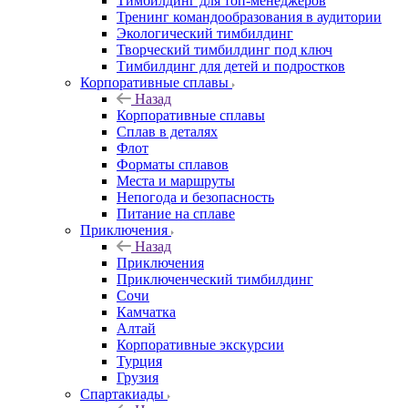
Тимбилдинг для топ-менеджеров
Тренинг командообразования в аудитории
Экологический тимбилдинг
Творческий тимбилдинг под ключ
Тимбилдинг для детей и подростков
Корпоративные сплавы
Назад
Корпоративные сплавы
Сплав в деталях
Флот
Форматы сплавов
Места и маршруты
Непогода и безопасность
Питание на сплаве
Приключения
Назад
Приключения
Приключенческий тимбилдинг
Сочи
Камчатка
Алтай
Корпоративные экскурсии
Турция
Грузия
Спартакиады