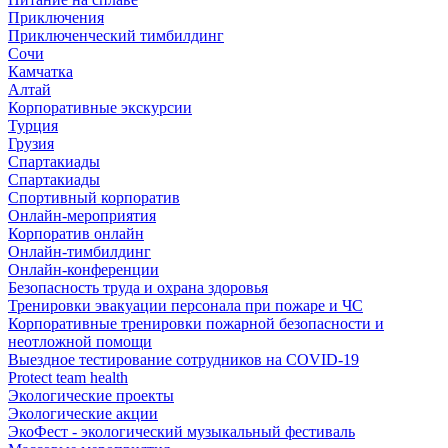
Приключения
Приключенческий тимбилдинг
Сочи
Камчатка
Алтай
Корпоративные экскурсии
Турция
Грузия
Спартакиады
Спартакиады
Спортивный корпоратив
Онлайн-мероприятия
Корпоратив онлайн
Онлайн-тимбилдинг
Онлайн-конференции
Безопасность труда и охрана здоровья
Тренировки эвакуации персонала при пожаре и ЧС
Корпоративные тренировки пожарной безопасности и
неотложной помощи
Выездное тестирование сотрудников на COVID-19
Protect team health
Экологические проекты
Экологические акции
ЭкоФест - экологический музыкальный фестиваль