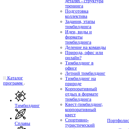
деталях - структура
тренинга
Подготовка
коллектива
Задания, этапы
тимбилдинга
Идеи, виды и
форматы
тимбилдинга
Деление на команды
Природа, офис или
онлайн?
Тимбилдинг в
офисе
Летний тимбилдинг
Каталог
Тимбилдинг на
программ
природе
Корпоративный
отдых в формате
тимбилдинга
Квест-тимбилдинг,
Тимбилдинг
корпоративный
квест
Спортивно-
Портфоли
Сплавы
туристический