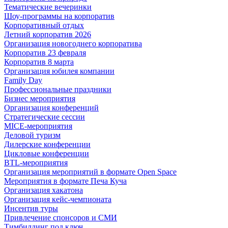
Тематические вечеринки
Шоу-программы на корпоратив
Корпоративный отдых
Летний корпоратив 2026
Организация новогоднего корпоратива
Корпоратив 23 февраля
Корпоратив 8 марта
Организация юбилея компании
Family Day
Профессиональные праздники
Бизнес мероприятия
Организация конференций
Стратегические сессии
MICE-мероприятия
Деловой туризм
Дилерские конференции
Цикловые конференции
BTL-мероприятия
Организация мероприятий в формате Open Space
Мероприятия в формате Печа Куча
Организация хакатона
Организация кейс-чемпионата
Инсентив туры
Привлечение спонсоров и СМИ
Тимбилдинг под ключ