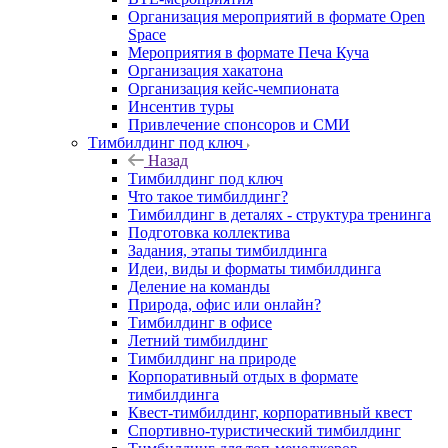
Организация мероприятий в формате Open
Space
Мероприятия в формате Печа Куча
Организация хакатона
Организация кейс-чемпионата
Инсентив туры
Привлечение спонсоров и СМИ
Тимбилдинг под ключ
Назад
Тимбилдинг под ключ
Что такое тимбилдинг?
Тимбилдинг в деталях - структура тренинга
Подготовка коллектива
Задания, этапы тимбилдинга
Идеи, виды и форматы тимбилдинга
Деление на команды
Природа, офис или онлайн?
Тимбилдинг в офисе
Летний тимбилдинг
Тимбилдинг на природе
Корпоративный отдых в формате
тимбилдинга
Квест-тимбилдинг, корпоративный квест
Спортивно-туристический тимбилдинг