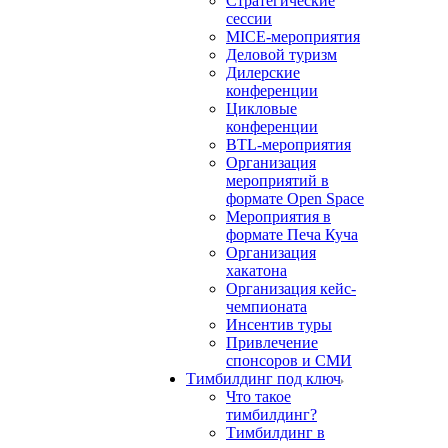
Стратегические
сессии
MICE-мероприятия
Деловой туризм
Дилерские
конференции
Цикловые
конференции
BTL-мероприятия
Организация
мероприятий в
формате Open Space
Мероприятия в
формате Печа Куча
Организация
хакатона
Организация кейс-
чемпионата
Инсентив туры
Привлечение
спонсоров и СМИ
Тимбилдинг под ключ
Что такое
тимбилдинг?
Тимбилдинг в