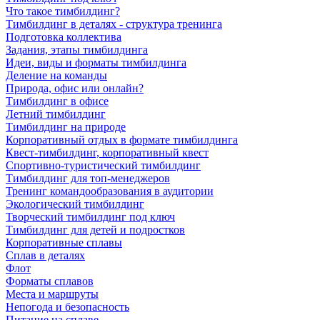
Что такое тимбилдинг?
Тимбилдинг в деталях - структура тренинга
Подготовка коллектива
Задания, этапы тимбилдинга
Идеи, виды и форматы тимбилдинга
Деление на команды
Природа, офис или онлайн?
Тимбилдинг в офисе
Летний тимбилдинг
Тимбилдинг на природе
Корпоративный отдых в формате тимбилдинга
Квест-тимбилдинг, корпоративный квест
Спортивно-туристический тимбилдинг
Тимбилдинг для топ-менеджеров
Тренинг командообразования в аудитории
Экологический тимбилдинг
Творческий тимбилдинг под ключ
Тимбилдинг для детей и подростков
Корпоративные сплавы
Сплав в деталях
Флот
Форматы сплавов
Места и маршруты
Непогода и безопасность
Питание на сплаве