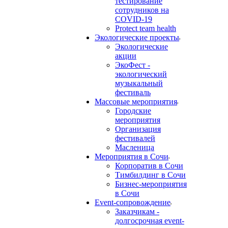
тестирование
сотрудников на
COVID-19
Protect team health
Экологические проекты
Экологические
акции
ЭкоФест -
экологический
музыкальный
фестиваль
Массовые мероприятия
Городские
мероприятия
Организация
фестивалей
Масленица
Мероприятия в Сочи
Корпоратив в Сочи
Тимбилдинг в Сочи
Бизнес-мероприятия
в Сочи
Event-сопровождение
Заказчикам -
долгосрочная event-