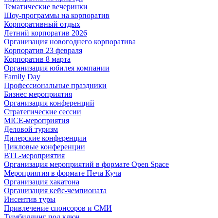
Тематические вечеринки
Шоу-программы на корпоратив
Корпоративный отдых
Летний корпоратив 2026
Организация новогоднего корпоратива
Корпоратив 23 февраля
Корпоратив 8 марта
Организация юбилея компании
Family Day
Профессиональные праздники
Бизнес мероприятия
Организация конференций
Стратегические сессии
MICE-мероприятия
Деловой туризм
Дилерские конференции
Цикловые конференции
BTL-мероприятия
Организация мероприятий в формате Open Space
Мероприятия в формате Печа Куча
Организация хакатона
Организация кейс-чемпионата
Инсентив туры
Привлечение спонсоров и СМИ
Тимбилдинг под ключ