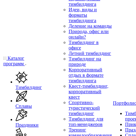
тимбилдинга
Идеи, виды и
форматы
тимбилдинга
Деление на команды
Природа, офис или
онлайн?
Тимбилдинг в
офисе
Летний тимбилдинг
Каталог
Тимбилдинг на
программ
природе
Корпоративный
отдых в формате
тимбилдинга
Квест-тимбилдинг,
Тимбилдинг
корпоративный
квест
Спортивно-
Портфоли
Сплавы
туристический
тимбилдинг
Тимб
Тимбилдинг для
прое
топ-менеджеров
Прик
Праздники
Тренинг
Праз
командообразования
Спла