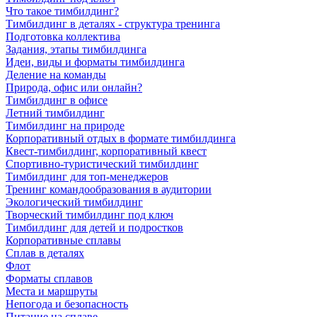
Что такое тимбилдинг?
Тимбилдинг в деталях - структура тренинга
Подготовка коллектива
Задания, этапы тимбилдинга
Идеи, виды и форматы тимбилдинга
Деление на команды
Природа, офис или онлайн?
Тимбилдинг в офисе
Летний тимбилдинг
Тимбилдинг на природе
Корпоративный отдых в формате тимбилдинга
Квест-тимбилдинг, корпоративный квест
Спортивно-туристический тимбилдинг
Тимбилдинг для топ-менеджеров
Тренинг командообразования в аудитории
Экологический тимбилдинг
Творческий тимбилдинг под ключ
Тимбилдинг для детей и подростков
Корпоративные сплавы
Сплав в деталях
Флот
Форматы сплавов
Места и маршруты
Непогода и безопасность
Питание на сплаве