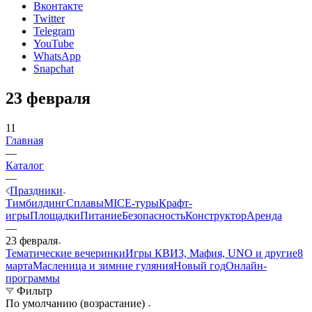
Вконтакте
Twitter
Telegram
YouTube
WhatsApp
Snapchat
23 февраля
11
Главная
—
Каталог
—
Праздники
Тимбилдинг
Сплавы
MICE‑туры
Крафт-
игры
Площадки
Питание
Безопасность
Конструктор
Аренда
—
23 февраля
Тематические вечеринки
Игры КВИЗ, Мафия, UNO и другие
8
марта
Масленица и зимние гуляния
Новый год
Онлайн-
программы
Фильтр
По умолчанию (возрастание)