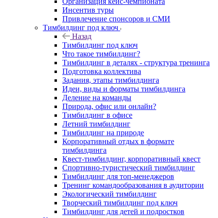
Организация кейс-чемпионата
Инсентив туры
Привлечение спонсоров и СМИ
Тимбилдинг под ключ
Назад
Тимбилдинг под ключ
Что такое тимбилдинг?
Тимбилдинг в деталях - структура тренинга
Подготовка коллектива
Задания, этапы тимбилдинга
Идеи, виды и форматы тимбилдинга
Деление на команды
Природа, офис или онлайн?
Тимбилдинг в офисе
Летний тимбилдинг
Тимбилдинг на природе
Корпоративный отдых в формате
тимбилдинга
Квест-тимбилдинг, корпоративный квест
Спортивно-туристический тимбилдинг
Тимбилдинг для топ-менеджеров
Тренинг командообразования в аудитории
Экологический тимбилдинг
Творческий тимбилдинг под ключ
Тимбилдинг для детей и подростков