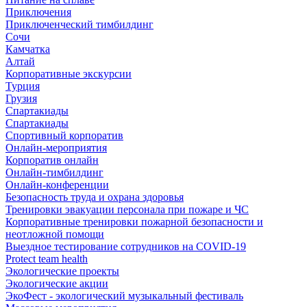
Приключения
Приключенческий тимбилдинг
Сочи
Камчатка
Алтай
Корпоративные экскурсии
Турция
Грузия
Спартакиады
Спартакиады
Спортивный корпоратив
Онлайн-мероприятия
Корпоратив онлайн
Онлайн-тимбилдинг
Онлайн-конференции
Безопасность труда и охрана здоровья
Тренировки эвакуации персонала при пожаре и ЧС
Корпоративные тренировки пожарной безопасности и
неотложной помощи
Выездное тестирование сотрудников на COVID-19
Protect team health
Экологические проекты
Экологические акции
ЭкоФест - экологический музыкальный фестиваль