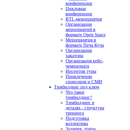
конференции
Цикловые
конференции
BTL-мероприятия
Организация
мероприятий в
формате Open Space
Мероприятия в
формате Печа Куча
Организация
хакатона
Организация кейс-
чемпионата
Инсентив туры
Привлечение
спонсоров и СМИ
Тимбилдинг под ключ
Что такое
тимбилдинг?
Тимбилдинг в
деталях - структура
тренинга
Подготовка
коллектива
Задания, этапы