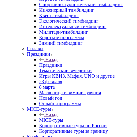
Спортивно-туристический тимбилдинг
Инженерный тимбилдинг
Квест-тимбилдинг
Экологический тимбилдинг
Интеллектуальный тимбилдинг
Милитари-тимбилдинг
Короткие программы
Зимний тимбилдинг
Сплавы
Праздники
Назад
Праздники
Тематические вечеринки
Игры КВИЗ, Мафия, UNO и другие
23 февраля
8 марта
Масленица и зимние гуляния
Новый год
Онлайн-программы
MICE‑туры
Назад
MICE‑туры
Корпоративные туры по России
Корпоративные туры за границу
Крафт-игры