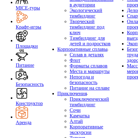
в аудитории
прое
MICE‑туры
Экологический
Дело
тимбилдинг
Спар
Творческий
Онла
Крафт-игры
тимбилдинг под
прое
ключ
Корп
Тимбилдинг для
выез
детей и подростков
Экоп
Площадки
Корпоративные сплавы
Безо
Сплав в деталях
труд
Флот
здор
Питание
Форматы сплавов
Масс
Места и маршруты
меро
Непогода и
прое
безопасность
Безопасность
Питание на сплаве
Приключения
Приключенческий
Конструктор
тимбилдинг
Сочи
Камчатка
Алтай
Аренда
Корпоративные
экскурсии
Турция