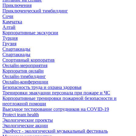
Приключения
Приключенческий тимбилдинг
Сочи
Камчатка
Алтай
Корпоративные экскурсии
Турция
Грузия
Спартакиады
Спартакиады
Спортивный корпоратив
Онлайн-мероприятия
Корпоратив онлайн
Онлайн-тимбилдинг
Онлайн-конференции
Безопасность труда и охрана здоровья
Тренировки эвакуации персонала при пожаре и ЧС
Корпоративные тренировки пожарной безопасности и
неотложной помощи
Выездное тестирование сотрудников на COVID-19
Protect team health
Экологические проекты
Экологические акции
ЭкоФест - экологический музыкальный фестиваль