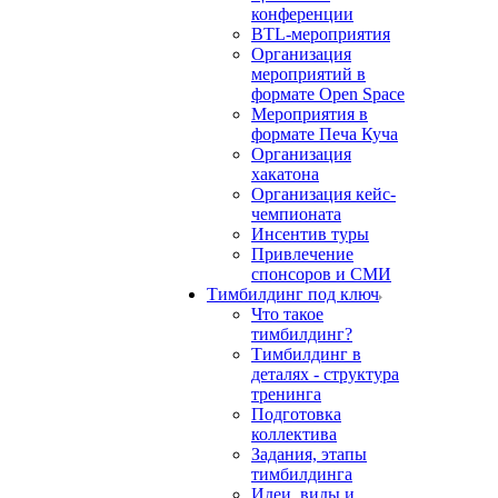
конференции
BTL-мероприятия
Организация
мероприятий в
формате Open Space
Мероприятия в
формате Печа Куча
Организация
хакатона
Организация кейс-
чемпионата
Инсентив туры
Привлечение
спонсоров и СМИ
Тимбилдинг под ключ
Что такое
тимбилдинг?
Тимбилдинг в
деталях - структура
тренинга
Подготовка
коллектива
Задания, этапы
тимбилдинга
Идеи, виды и