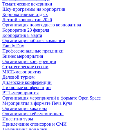
Тематические вечеринки
Шоу-программы на корпоратив
Корпоративный отдых
Летний корпоратив 2026
Организация новогоднего корпоратива
Корпоратив 23 февраля
Корпоратив 8 марта
Организация юбилея компании
Family Day
Профессиональные праздники
Бизнес мероприятия
Организация конференций
Стратегические сессии
MICE-мероприятия
Деловой туризм
Дилерские конференции
Цикловые конференции
BTL-мероприятия
Организация мероприятий в формате Open Space
Мероприятия в формате Печа Куча
Организация хакатона
Организация кейс-чемпионата
Инсентив туры
Привлечение спонсоров и СМИ
Тимбилдинг под ключ