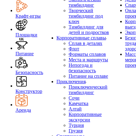
тимбилдинг
Спар
Творческий
Онла
Крафт-игры
тимбилдинг под
прое
ключ
Корп
Тимбилдинг для
выез
детей и подростков
Экоп
Площадки
Корпоративные сплавы
Безо
Сплав в деталях
труд
Флот
здор
Питание
Форматы сплавов
Масс
Места и маршруты
меро
Непогода и
прое
безопасность
Безопасность
Питание на сплаве
Приключения
Приключенческий
Конструктор
тимбилдинг
Сочи
Камчатка
Алтай
Аренда
Корпоративные
экскурсии
Турция
Грузия