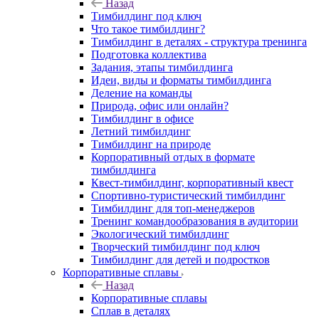
Назад
Тимбилдинг под ключ
Что такое тимбилдинг?
Тимбилдинг в деталях - структура тренинга
Подготовка коллектива
Задания, этапы тимбилдинга
Идеи, виды и форматы тимбилдинга
Деление на команды
Природа, офис или онлайн?
Тимбилдинг в офисе
Летний тимбилдинг
Тимбилдинг на природе
Корпоративный отдых в формате
тимбилдинга
Квест-тимбилдинг, корпоративный квест
Спортивно-туристический тимбилдинг
Тимбилдинг для топ-менеджеров
Тренинг командообразования в аудитории
Экологический тимбилдинг
Творческий тимбилдинг под ключ
Тимбилдинг для детей и подростков
Корпоративные сплавы
Назад
Корпоративные сплавы
Сплав в деталях