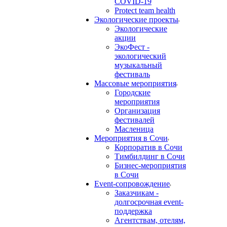
COVID-19
Protect team health
Экологические проекты
Экологические
акции
ЭкоФест -
экологический
музыкальный
фестиваль
Массовые мероприятия
Городские
мероприятия
Организация
фестивалей
Масленица
Мероприятия в Сочи
Корпоратив в Сочи
Тимбилдинг в Сочи
Бизнес-мероприятия
в Сочи
Event-сопровождение
Заказчикам -
долгосрочная event-
поддержка
Агентствам, отелям,