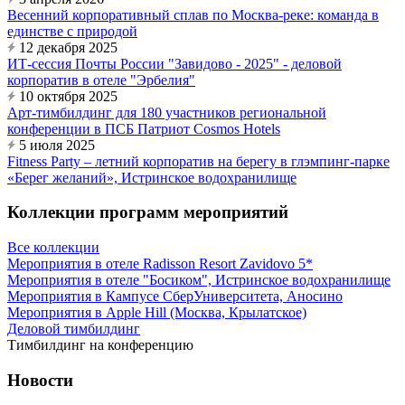
Весенний корпоративный сплав по Москва-реке: команда в
единстве с природой
12 декабря 2025
ИТ-сессия Почты России "Завидово - 2025" - деловой
корпоратив в отеле "Эрбелия"
10 октября 2025
Арт-тимбилдинг для 180 участников региональной
конференции в ПСБ Патриот Cosmos Hotels
5 июля 2025
Fitness Party – летний корпоратив на берегу в глэмпинг-парке
«Берег желаний», Истринское водохранилище
Коллекции программ мероприятий
Все коллекции
Мероприятия в отеле Radisson Resort Zavidovo 5*
Мероприятия в отеле "Босиком", Истринское водохранилище
Мероприятия в Кампусе СберУниверситета, Аносино
Мероприятия в Apple Hill (Москва, Крылатское)
Деловой тимбилдинг
Тимбилдинг на конференцию
Новости