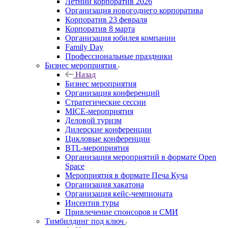
Летний корпоратив 2026
Организация новогоднего корпоратива
Корпоратив 23 февраля
Корпоратив 8 марта
Организация юбилея компании
Family Day
Профессиональные праздники
Бизнес мероприятия
Назад
Бизнес мероприятия
Организация конференций
Стратегические сессии
MICE-мероприятия
Деловой туризм
Дилерские конференции
Цикловые конференции
BTL-мероприятия
Организация мероприятий в формате Open
Space
Мероприятия в формате Печа Куча
Организация хакатона
Организация кейс-чемпионата
Инсентив туры
Привлечение спонсоров и СМИ
Тимбилдинг под ключ