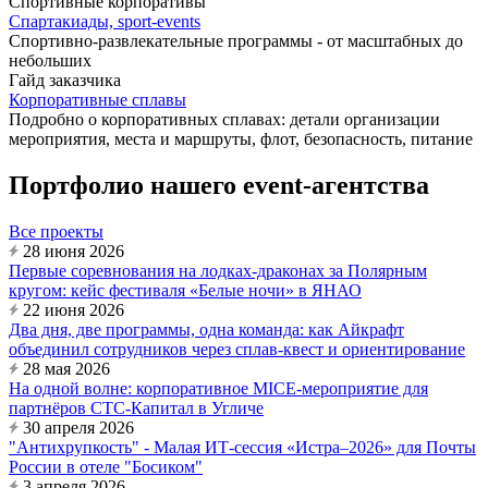
Спортивные корпоративы
Спартакиады, sport-events
Спортивно-развлекательные программы - от масштабных до
небольших
Гайд заказчика
Корпоративные сплавы
Подробно о корпоративных сплавах: детали организации
мероприятия, места и маршруты, флот, безопасность, питание
Портфолио нашего event-агентства
Все проекты
28 июня 2026
Первые соревнования на лодках-драконах за Полярным
кругом: кейс фестиваля «Белые ночи» в ЯНАО
22 июня 2026
Два дня, две программы, одна команда: как Айкрафт
объединил сотрудников через сплав-квест и ориентирование
28 мая 2026
На одной волне: корпоративное MICE-мероприятие для
партнёров СТС-Капитал в Угличе
30 апреля 2026
"Антихрупкость" - Малая ИТ-сессия «Истра–2026» для Почты
России в отеле "Босиком"
3 апреля 2026