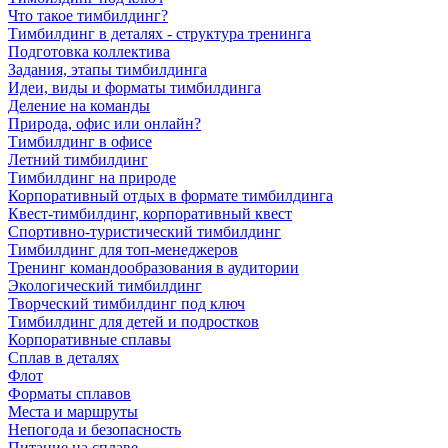
Что такое тимбилдинг?
Тимбилдинг в деталях - структура тренинга
Подготовка коллектива
Задания, этапы тимбилдинга
Идеи, виды и форматы тимбилдинга
Деление на команды
Природа, офис или онлайн?
Тимбилдинг в офисе
Летний тимбилдинг
Тимбилдинг на природе
Корпоративный отдых в формате тимбилдинга
Квест-тимбилдинг, корпоративный квест
Спортивно-туристический тимбилдинг
Тимбилдинг для топ-менеджеров
Тренинг командообразования в аудитории
Экологический тимбилдинг
Творческий тимбилдинг под ключ
Тимбилдинг для детей и подростков
Корпоративные сплавы
Сплав в деталях
Флот
Форматы сплавов
Места и маршруты
Непогода и безопасность
Питание на сплаве