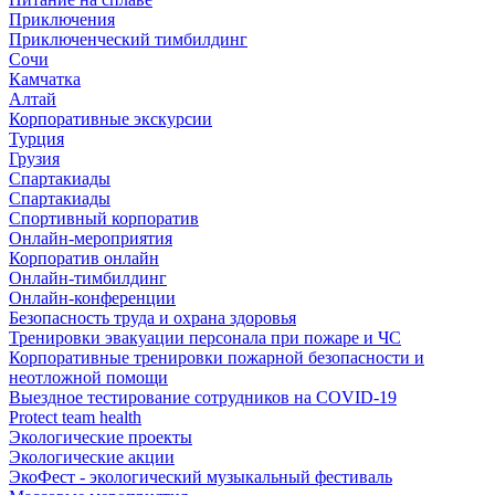
Приключения
Приключенческий тимбилдинг
Сочи
Камчатка
Алтай
Корпоративные экскурсии
Турция
Грузия
Спартакиады
Спартакиады
Спортивный корпоратив
Онлайн-мероприятия
Корпоратив онлайн
Онлайн-тимбилдинг
Онлайн-конференции
Безопасность труда и охрана здоровья
Тренировки эвакуации персонала при пожаре и ЧС
Корпоративные тренировки пожарной безопасности и
неотложной помощи
Выездное тестирование сотрудников на COVID-19
Protect team health
Экологические проекты
Экологические акции
ЭкоФест - экологический музыкальный фестиваль