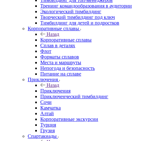
Тимбилдинг для топ-менеджеров
Тренинг командообразования в аудитории
Экологический тимбилдинг
Творческий тимбилдинг под ключ
Тимбилдинг для детей и подростков
Корпоративные сплавы
Назад
Корпоративные сплавы
Сплав в деталях
Флот
Форматы сплавов
Места и маршруты
Непогода и безопасность
Питание на сплаве
Приключения
Назад
Приключения
Приключенческий тимбилдинг
Сочи
Камчатка
Алтай
Корпоративные экскурсии
Турция
Грузия
Спартакиады