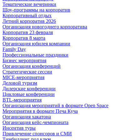
Тематические вечеринки
Шоу-программы на корпоратив
Корпоративный отдых
Летний корпоратив 2026
Организация новогоднего корпоратива
Корпоратив 23 февраля
Корпоратив 8 марта
Организация юбилея компании
Family Day
Профессиональные праздники
Бизнес мероприятия
Организация конференций
Стратегические сессии
MICE-мероприятия
Деловой туризм
Дилерские конференции
Цикловые конференции
BTL-мероприятия
Организация мероприятий в формате Open Space
Мероприятия в формате Печа Куча
Организация хакатона
Организация кейс-чемпионата
Инсентив туры
Привлечение спонсоров и СМИ
Тимбилдинг под ключ