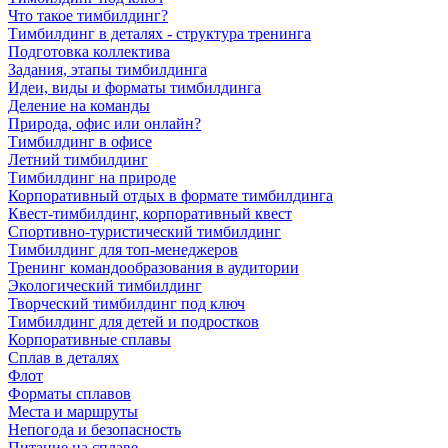
Что такое тимбилдинг?
Тимбилдинг в деталях - структура тренинга
Подготовка коллектива
Задания, этапы тимбилдинга
Идеи, виды и форматы тимбилдинга
Деление на команды
Природа, офис или онлайн?
Тимбилдинг в офисе
Летний тимбилдинг
Тимбилдинг на природе
Корпоративный отдых в формате тимбилдинга
Квест-тимбилдинг, корпоративный квест
Спортивно-туристический тимбилдинг
Тимбилдинг для топ-менеджеров
Тренинг командообразования в аудитории
Экологический тимбилдинг
Творческий тимбилдинг под ключ
Тимбилдинг для детей и подростков
Корпоративные сплавы
Сплав в деталях
Флот
Форматы сплавов
Места и маршруты
Непогода и безопасность
Питание на сплаве