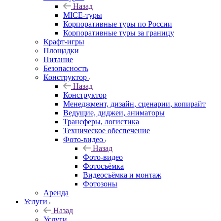
Назад
MICE‑туры
Корпоративные туры по России
Корпоративные туры за границу
Крафт-игры
Площадки
Питание
Безопасность
Конструктор
Назад
Конструктор
Менеджмент, дизайн, сценарии, копирайт
Ведущие, диджеи, аниматоры
Трансферы, логистика
Техническое обеспечение
Фото-видео
Назад
Фото-видео
Фотосъёмка
Видеосъёмка и монтаж
Фотозоны
Аренда
Услуги
Назад
Услуги