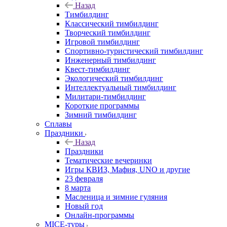
Назад
Тимбилдинг
Классический тимбилдинг
Творческий тимбилдинг
Игровой тимбилдинг
Спортивно-туристический тимбилдинг
Инженерный тимбилдинг
Квест-тимбилдинг
Экологический тимбилдинг
Интеллектуальный тимбилдинг
Милитари-тимбилдинг
Короткие программы
Зимний тимбилдинг
Сплавы
Праздники
Назад
Праздники
Тематические вечеринки
Игры КВИЗ, Мафия, UNO и другие
23 февраля
8 марта
Масленица и зимние гуляния
Новый год
Онлайн-программы
MICE‑туры