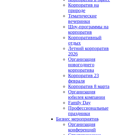
Корпоратив на
природе
Тематические
вечеринки
Шоу-программы на
корпоратив
Корпоративный
отдых
Летний корпоратив
2026
Организация
новогоднего
корпоратива
Корпоратив 23
февраля
Корпоратив 8 марта
Организация
юбилея компании
Family Day
Профессиональные
праздники
Бизнес мероприятия
Организация
конференций