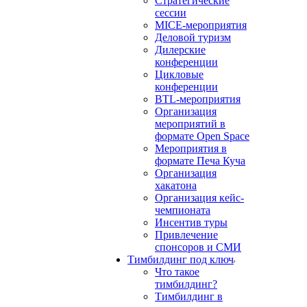
Стратегические
сессии
MICE-мероприятия
Деловой туризм
Дилерские
конференции
Цикловые
конференции
BTL-мероприятия
Организация
мероприятий в
формате Open Space
Мероприятия в
формате Печа Куча
Организация
хакатона
Организация кейс-
чемпионата
Инсентив туры
Привлечение
спонсоров и СМИ
Тимбилдинг под ключ
Что такое
тимбилдинг?
Тимбилдинг в