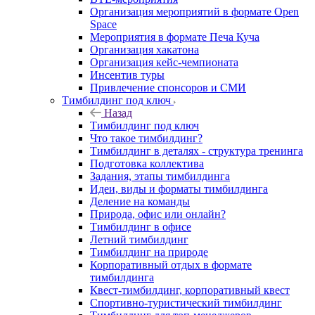
Организация мероприятий в формате Open
Space
Мероприятия в формате Печа Куча
Организация хакатона
Организация кейс-чемпионата
Инсентив туры
Привлечение спонсоров и СМИ
Тимбилдинг под ключ
Назад
Тимбилдинг под ключ
Что такое тимбилдинг?
Тимбилдинг в деталях - структура тренинга
Подготовка коллектива
Задания, этапы тимбилдинга
Идеи, виды и форматы тимбилдинга
Деление на команды
Природа, офис или онлайн?
Тимбилдинг в офисе
Летний тимбилдинг
Тимбилдинг на природе
Корпоративный отдых в формате
тимбилдинга
Квест-тимбилдинг, корпоративный квест
Спортивно-туристический тимбилдинг