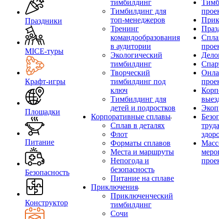
тимбилдинг
Тимб
Тимбилдинг для
прое
топ-менеджеров
Прик
Праздники
Тренинг
Праз
командообразования
Спла
в аудитории
прое
MICE‑туры
Экологический
Дело
тимбилдинг
Спар
Творческий
Онла
Крафт-игры
тимбилдинг под
прое
ключ
Корп
Тимбилдинг для
выез
детей и подростков
Экоп
Площадки
Корпоративные сплавы
Безо
Сплав в деталях
труд
Флот
здор
Питание
Форматы сплавов
Масс
Места и маршруты
меро
Непогода и
прое
безопасность
Безопасность
Питание на сплаве
Приключения
Приключенческий
Конструктор
тимбилдинг
Сочи