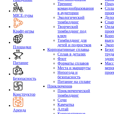
Тренинг
Праз
командообразования
Спла
в аудитории
прое
MICE‑туры
Экологический
Дело
тимбилдинг
Спар
Творческий
Онла
Крафт-игры
тимбилдинг под
прое
ключ
Корп
Тимбилдинг для
выез
детей и подростков
Экоп
Площадки
Корпоративные сплавы
Безо
Сплав в деталях
труд
Флот
здор
Питание
Форматы сплавов
Масс
Места и маршруты
меро
Непогода и
прое
безопасность
Безопасность
Питание на сплаве
Приключения
Приключенческий
Конструктор
тимбилдинг
Сочи
Камчатка
Алтай
Аренда
Корпоративные