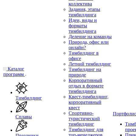
коллектива
Задания, этапы
тимбилдинга
Идеи, виды и
форматы
тимбилдинга
Деление на команды
Природа, офис или
онлайн?
Тимбилдинг в
офисе
Летний тимбилдинг
Каталог
Тимбилдинг на
программ
природе
Корпоративный
отдых в формате
тимбилдинга
Квест-тимбилдинг,
Тимбилдинг
корпоративный
квест
Спортивно-
Портфоли
Сплавы
туристический
тимбилдинг
Тимб
Тимбилдинг для
прое
топ-менеджеров
Прик
Праздники