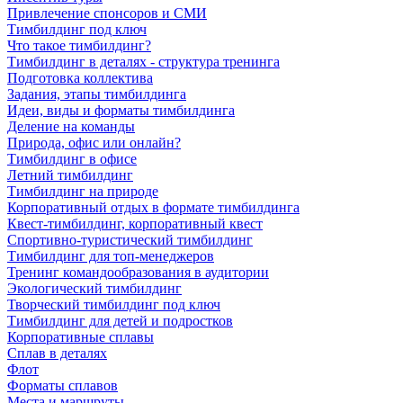
Привлечение спонсоров и СМИ
Тимбилдинг под ключ
Что такое тимбилдинг?
Тимбилдинг в деталях - структура тренинга
Подготовка коллектива
Задания, этапы тимбилдинга
Идеи, виды и форматы тимбилдинга
Деление на команды
Природа, офис или онлайн?
Тимбилдинг в офисе
Летний тимбилдинг
Тимбилдинг на природе
Корпоративный отдых в формате тимбилдинга
Квест-тимбилдинг, корпоративный квест
Спортивно-туристический тимбилдинг
Тимбилдинг для топ-менеджеров
Тренинг командообразования в аудитории
Экологический тимбилдинг
Творческий тимбилдинг под ключ
Тимбилдинг для детей и подростков
Корпоративные сплавы
Сплав в деталях
Флот
Форматы сплавов
Места и маршруты