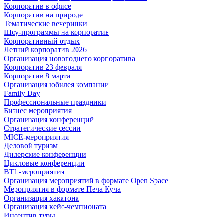
Корпоратив в офисе
Корпоратив на природе
Тематические вечеринки
Шоу-программы на корпоратив
Корпоративный отдых
Летний корпоратив 2026
Организация новогоднего корпоратива
Корпоратив 23 февраля
Корпоратив 8 марта
Организация юбилея компании
Family Day
Профессиональные праздники
Бизнес мероприятия
Организация конференций
Стратегические сессии
MICE-мероприятия
Деловой туризм
Дилерские конференции
Цикловые конференции
BTL-мероприятия
Организация мероприятий в формате Open Space
Мероприятия в формате Печа Куча
Организация хакатона
Организация кейс-чемпионата
Инсентив туры