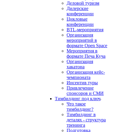
Деловой туризм
Дилерские
конференции
Цикловые
конференции
BTL-мероприятия
Организация
мероприятий в
формате Open Space
Мероприятия в
формате Печа Куча
Организация
хакатона
Организация кейс-
чемпионата
Инсентив туры
Привлечение
спонсоров и СМИ
Тимбилдинг под ключ
Что такое
тимбилдинг?
Тимбилдинг в
деталях - структура
тренинга
Подготовка