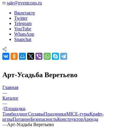
sale@eventcons.ru
Вконтакте
Twitter
Telegram
YouTube
WhatsApp
Snapchat
Арт-Усадьба Веретьево
Главная
—
Каталог
—
Площадки
Тимбилдинг
Сплавы
Праздники
MICE‑туры
Крафт-
игры
Питание
Безопасность
Конструктор
Аренда
—
Арт-Усадьба Веретьево