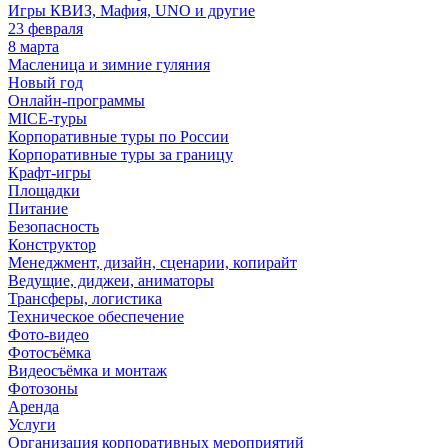
Игры КВИЗ, Мафия, UNO и другие
23 февраля
8 марта
Масленица и зимние гуляния
Новый год
Онлайн-программы
MICE‑туры
Корпоративные туры по России
Корпоративные туры за границу
Крафт-игры
Площадки
Питание
Безопасность
Конструктор
Менеджмент, дизайн, сценарии, копирайт
Ведущие, диджеи, аниматоры
Трансферы, логистика
Техническое обеспечение
Фото-видео
Фотосъёмка
Видеосъёмка и монтаж
Фотозоны
Аренда
Услуги
Организация корпоративных мероприятий