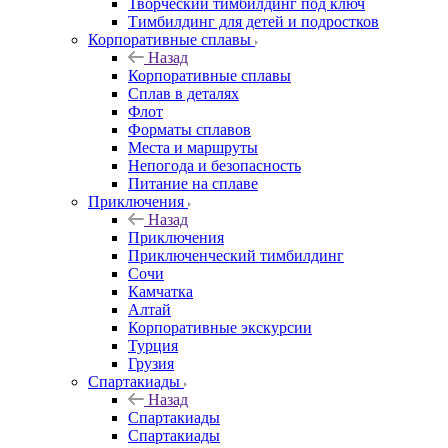
Творческий тимбилдинг под ключ
Тимбилдинг для детей и подростков
Корпоративные сплавы
Назад
Корпоративные сплавы
Сплав в деталях
Флот
Форматы сплавов
Места и маршруты
Непогода и безопасность
Питание на сплаве
Приключения
Назад
Приключения
Приключенческий тимбилдинг
Сочи
Камчатка
Алтай
Корпоративные экскурсии
Турция
Грузия
Спартакиады
Назад
Спартакиады
Спартакиады