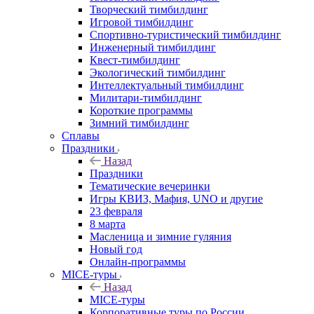
Творческий тимбилдинг
Игровой тимбилдинг
Спортивно-туристический тимбилдинг
Инженерный тимбилдинг
Квест-тимбилдинг
Экологический тимбилдинг
Интеллектуальный тимбилдинг
Милитари-тимбилдинг
Короткие программы
Зимний тимбилдинг
Сплавы
Праздники
Назад
Праздники
Тематические вечеринки
Игры КВИЗ, Мафия, UNO и другие
23 февраля
8 марта
Масленица и зимние гуляния
Новый год
Онлайн-программы
MICE‑туры
Назад
MICE‑туры
Корпоративные туры по России