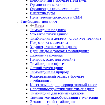
Мероприятия в формате Печа Куча
Организация хакатона
Организация кейс-чемпионата
Инсентив туры
Привлечение спонсоров и СМИ
Тимбилдинг под ключ
Назад
Тимбилдинг под ключ
Что такое тимбилдинг?
Тимбилдинг в деталях - структура тренинга
Подготовка коллектива
Задания, этапы тимбилдинга
Идеи, виды и форматы тимбилдинга
Деление на команды
Природа, офис или онлайн?
Тимбилдинг в офисе
Летний тимбилдинг
Тимбилдинг на природе
Корпоративный отдых в формате
тимбилдинга
Квест-тимбилдинг, корпоративный квест
Спортивно-туристический тимбилдинг
Тимбилдинг для топ-менеджеров
Тренинг командообразования в аудитории
Экологический тимбилдинг