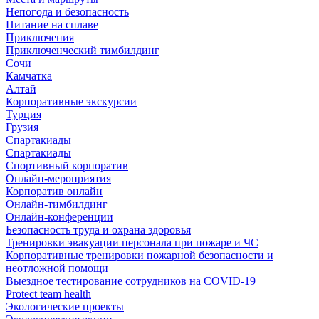
Непогода и безопасность
Питание на сплаве
Приключения
Приключенческий тимбилдинг
Сочи
Камчатка
Алтай
Корпоративные экскурсии
Турция
Грузия
Спартакиады
Спартакиады
Спортивный корпоратив
Онлайн-мероприятия
Корпоратив онлайн
Онлайн-тимбилдинг
Онлайн-конференции
Безопасность труда и охрана здоровья
Тренировки эвакуации персонала при пожаре и ЧС
Корпоративные тренировки пожарной безопасности и
неотложной помощи
Выездное тестирование сотрудников на COVID-19
Protect team health
Экологические проекты