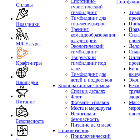
Спортивно-
Портфоли
Сплавы
туристический
тимбилдинг
Тимб
Тимбилдинг для
прое
топ-менеджеров
Прик
Праздники
Тренинг
Праз
командообразования
Спла
в аудитории
прое
MICE‑туры
Экологический
Дело
тимбилдинг
Спар
Творческий
Онла
Крафт-игры
тимбилдинг под
прое
ключ
Корп
Тимбилдинг для
выез
детей и подростков
Экоп
Площадки
Корпоративные сплавы
Безо
Сплав в деталях
труд
Флот
здор
Питание
Форматы сплавов
Масс
Места и маршруты
меро
Непогода и
прое
безопасность
Безопасность
Питание на сплаве
Приключения
Приключенческий