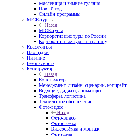
Масленица и зимние гуляния
Новый год
Онлайн-программы
MICE‑туры
Назад
MICE‑туры
Корпоративные туры по России
Корпоративные туры за границу
Крафт-игры
Площадки
Питание
Безопасность
Конструктор
Назад
Конструктор
Менеджмент, дизайн, сценарии, копирайт
Ведущие, диджеи, аниматоры
Трансферы, логистика
Техническое обеспечение
Фото-видео
Назад
Фото-видео
Фотосъёмка
Видеосъёмка и монтаж
Фотозоны