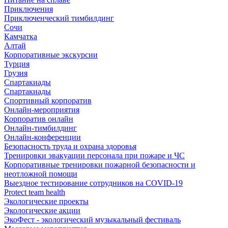
Приключения
Приключенческий тимбилдинг
Сочи
Камчатка
Алтай
Корпоративные экскурсии
Турция
Грузия
Спартакиады
Спартакиады
Спортивный корпоратив
Онлайн-мероприятия
Корпоратив онлайн
Онлайн-тимбилдинг
Онлайн-конференции
Безопасность труда и охрана здоровья
Тренировки эвакуации персонала при пожаре и ЧС
Корпоративные тренировки пожарной безопасности и
неотложной помощи
Выездное тестирование сотрудников на COVID-19
Protect team health
Экологические проекты
Экологические акции
ЭкоФест - экологический музыкальный фестиваль