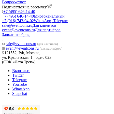
Вопрос-ответ
Подписаться на рассылку
+7 (495) 646-14-40
+7 (495) 646-14-40
Многоканальный
+7 (916) 743-04-02
WhatsApp, Telegram
sale@eventcons.ru
Для клиентов
event@eventcons.ru
Для партнёров
Заполнить бриф
sale@eventcons.ru
(для клиентов)
event@eventcons.ru
(для партнёров)
121552, РФ, Москва,
ул. Крылатская, 1 , офис 023
(СЭК «Лата Трек»)
Вконтакте
Twitter
Telegram
YouTube
WhatsApp
Snapchat