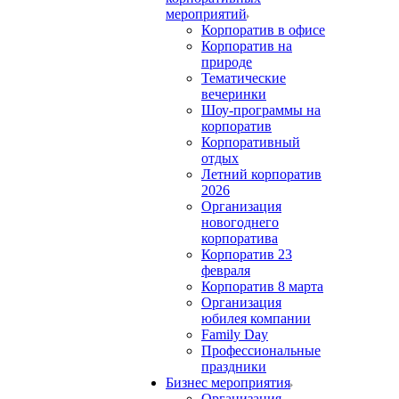
мероприятий
Корпоратив в офисе
Корпоратив на
природе
Тематические
вечеринки
Шоу-программы на
корпоратив
Корпоративный
отдых
Летний корпоратив
2026
Организация
новогоднего
корпоратива
Корпоратив 23
февраля
Корпоратив 8 марта
Организация
юбилея компании
Family Day
Профессиональные
праздники
Бизнес мероприятия
Организация