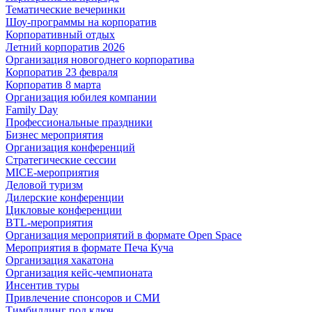
Тематические вечеринки
Шоу-программы на корпоратив
Корпоративный отдых
Летний корпоратив 2026
Организация новогоднего корпоратива
Корпоратив 23 февраля
Корпоратив 8 марта
Организация юбилея компании
Family Day
Профессиональные праздники
Бизнес мероприятия
Организация конференций
Стратегические сессии
MICE-мероприятия
Деловой туризм
Дилерские конференции
Цикловые конференции
BTL-мероприятия
Организация мероприятий в формате Open Space
Мероприятия в формате Печа Куча
Организация хакатона
Организация кейс-чемпионата
Инсентив туры
Привлечение спонсоров и СМИ
Тимбилдинг под ключ