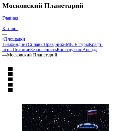
Московский Планетарий
Главная
—
Каталог
—
Площадки
Тимбилдинг
Сплавы
Праздники
MICE‑туры
Крафт-
игры
Питание
Безопасность
Конструктор
Аренда
—
Московский Планетарий