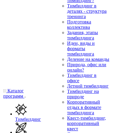
тимбилдинг?
Тимбилдинг в
деталях - структура
тренинга
Подготовка
коллектива
Задания, этапы
тимбилдинга
Идеи, виды и
форматы
тимбилдинга
Деление на команды
Природа, офис или
онлайн?
Тимбилдинг в
офисе
Летний тимбилдинг
Каталог
Тимбилдинг на
программ
природе
Корпоративный
отдых в формате
тимбилдинга
Квест-тимбилдинг,
Тимбилдинг
корпоративный
квест