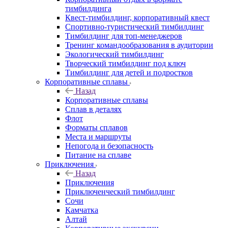
тимбилдинга
Квест-тимбилдинг, корпоративный квест
Спортивно-туристический тимбилдинг
Тимбилдинг для топ-менеджеров
Тренинг командообразования в аудитории
Экологический тимбилдинг
Творческий тимбилдинг под ключ
Тимбилдинг для детей и подростков
Корпоративные сплавы
Назад
Корпоративные сплавы
Сплав в деталях
Флот
Форматы сплавов
Места и маршруты
Непогода и безопасность
Питание на сплаве
Приключения
Назад
Приключения
Приключенческий тимбилдинг
Сочи
Камчатка
Алтай