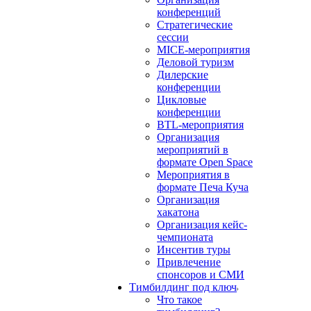
конференций
Стратегические
сессии
MICE-мероприятия
Деловой туризм
Дилерские
конференции
Цикловые
конференции
BTL-мероприятия
Организация
мероприятий в
формате Open Space
Мероприятия в
формате Печа Куча
Организация
хакатона
Организация кейс-
чемпионата
Инсентив туры
Привлечение
спонсоров и СМИ
Тимбилдинг под ключ
Что такое