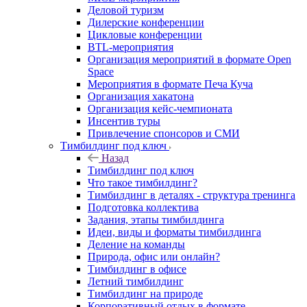
Деловой туризм
Дилерские конференции
Цикловые конференции
BTL-мероприятия
Организация мероприятий в формате Open
Space
Мероприятия в формате Печа Куча
Организация хакатона
Организация кейс-чемпионата
Инсентив туры
Привлечение спонсоров и СМИ
Тимбилдинг под ключ
Назад
Тимбилдинг под ключ
Что такое тимбилдинг?
Тимбилдинг в деталях - структура тренинга
Подготовка коллектива
Задания, этапы тимбилдинга
Идеи, виды и форматы тимбилдинга
Деление на команды
Природа, офис или онлайн?
Тимбилдинг в офисе
Летний тимбилдинг
Тимбилдинг на природе
Корпоративный отдых в формате