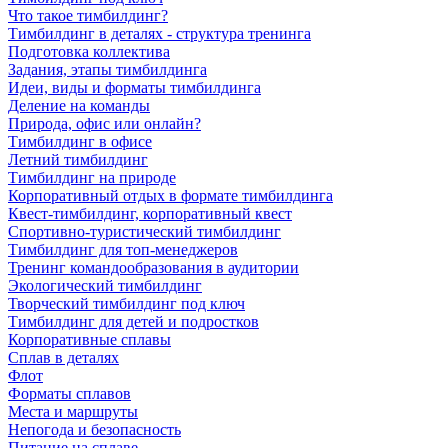
Что такое тимбилдинг?
Тимбилдинг в деталях - структура тренинга
Подготовка коллектива
Задания, этапы тимбилдинга
Идеи, виды и форматы тимбилдинга
Деление на команды
Природа, офис или онлайн?
Тимбилдинг в офисе
Летний тимбилдинг
Тимбилдинг на природе
Корпоративный отдых в формате тимбилдинга
Квест-тимбилдинг, корпоративный квест
Спортивно-туристический тимбилдинг
Тимбилдинг для топ-менеджеров
Тренинг командообразования в аудитории
Экологический тимбилдинг
Творческий тимбилдинг под ключ
Тимбилдинг для детей и подростков
Корпоративные сплавы
Сплав в деталях
Флот
Форматы сплавов
Места и маршруты
Непогода и безопасность
Питание на сплаве