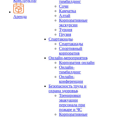
Конструктор
тимбилдинг
Сочи
Камчатка
Алтай
Аренда
Корпоративные
экскурсии
Турция
Грузия
Спартакиады
Спартакиады
Спортивный
корпоратив
Онлайн-мероприятия
Корпоратив онлайн
Онлайн-
тимбилдинг
Онлайн-
конференции
Безопасность труда и
охрана здоровья
Тренировки
эвакуации
персонала при
пожаре и ЧС
Корпоративные