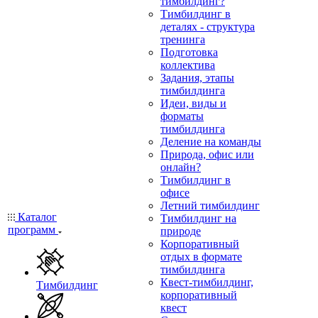
тимбилдинг?
Тимбилдинг в
деталях - структура
тренинга
Подготовка
коллектива
Задания, этапы
тимбилдинга
Идеи, виды и
форматы
тимбилдинга
Деление на команды
Природа, офис или
онлайн?
Тимбилдинг в
офисе
Летний тимбилдинг
Каталог
Тимбилдинг на
программ
природе
Корпоративный
отдых в формате
тимбилдинга
Квест-тимбилдинг,
Тимбилдинг
корпоративный
квест