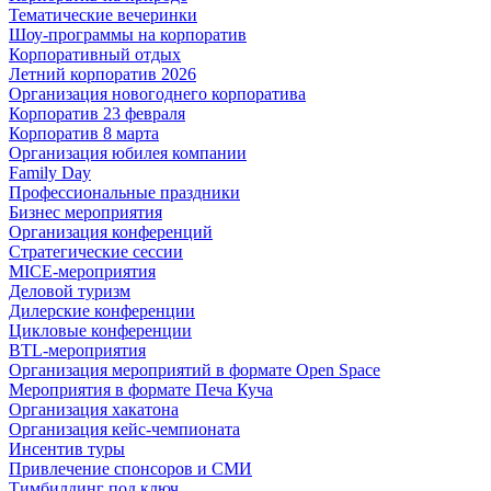
Тематические вечеринки
Шоу-программы на корпоратив
Корпоративный отдых
Летний корпоратив 2026
Организация новогоднего корпоратива
Корпоратив 23 февраля
Корпоратив 8 марта
Организация юбилея компании
Family Day
Профессиональные праздники
Бизнес мероприятия
Организация конференций
Стратегические сессии
MICE-мероприятия
Деловой туризм
Дилерские конференции
Цикловые конференции
BTL-мероприятия
Организация мероприятий в формате Open Space
Мероприятия в формате Печа Куча
Организация хакатона
Организация кейс-чемпионата
Инсентив туры
Привлечение спонсоров и СМИ
Тимбилдинг под ключ