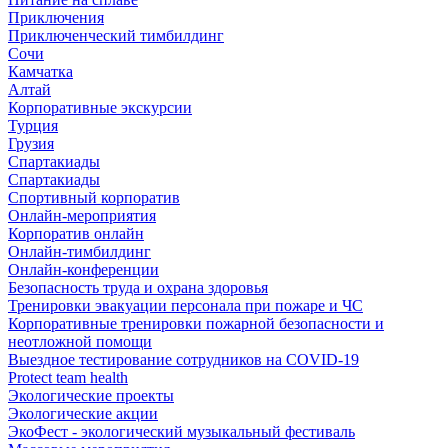
Приключения
Приключенческий тимбилдинг
Сочи
Камчатка
Алтай
Корпоративные экскурсии
Турция
Грузия
Спартакиады
Спартакиады
Спортивный корпоратив
Онлайн-мероприятия
Корпоратив онлайн
Онлайн-тимбилдинг
Онлайн-конференции
Безопасность труда и охрана здоровья
Тренировки эвакуации персонала при пожаре и ЧС
Корпоративные тренировки пожарной безопасности и
неотложной помощи
Выездное тестирование сотрудников на COVID-19
Protect team health
Экологические проекты
Экологические акции
ЭкоФест - экологический музыкальный фестиваль