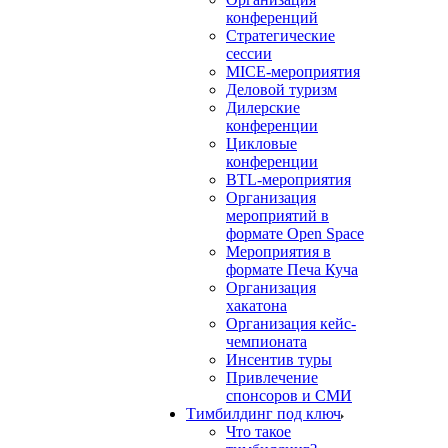
конференций
Стратегические
сессии
MICE-мероприятия
Деловой туризм
Дилерские
конференции
Цикловые
конференции
BTL-мероприятия
Организация
мероприятий в
формате Open Space
Мероприятия в
формате Печа Куча
Организация
хакатона
Организация кейс-
чемпионата
Инсентив туры
Привлечение
спонсоров и СМИ
Тимбилдинг под ключ
Что такое