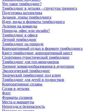
Что такое тимбилдинг?
Тимбилдинг в деталях - структура тренинга
Подготовка коллектива
Задания, этапы тимбилдинга
Идеи, виды и форматы тимбилдинга
Деление на команды
Природа, офис или онлайн?
Тимбилдинг в офисе
Летний тимбилдинг
Тимбилдинг на природе
Корпоративный отдых в формате тимбилдинга
Квест-тимбилдинг, корпоративный квест
Спортивно-туристический тимбилдинг
Тимбилдинг для топ-менеджеров
Тренинг командообразования в аудитории
Экологический тимбилдинг
Творческий тимбилдинг под ключ
Тимбилдинг для детей и подростков
Корпоративные сплавы
Сплав в деталях
Флот
Форматы сплавов
Места и маршруты
Непогода и безопасность
Питание на сплаве