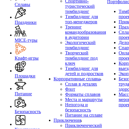
Спортивно-
Портфоли
Сплавы
туристический
тимбилдинг
Тимб
Тимбилдинг для
прое
топ-менеджеров
Прик
Праздники
Тренинг
Праз
командообразования
Спла
в аудитории
прое
MICE‑туры
Экологический
Дело
тимбилдинг
Спар
Творческий
Онла
Крафт-игры
тимбилдинг под
прое
ключ
Корп
Тимбилдинг для
выез
детей и подростков
Экоп
Площадки
Корпоративные сплавы
Безо
Сплав в деталях
труд
Флот
здор
Питание
Форматы сплавов
Масс
Места и маршруты
меро
Непогода и
прое
безопасность
Безопасность
Питание на сплаве
Приключения
Приключенческий