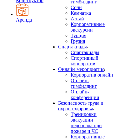
Конструктор
тимбилдинг
Сочи
Камчатка
Алтай
Аренда
Корпоративные
экскурсии
Турция
Грузия
Спартакиады
Спартакиады
Спортивный
корпоратив
Онлайн-мероприятия
Корпоратив онлайн
Онлайн-
тимбилдинг
Онлайн-
конференции
Безопасность труда и
охрана здоровья
Тренировки
эвакуации
персонала при
пожаре и ЧС
Корпоративные