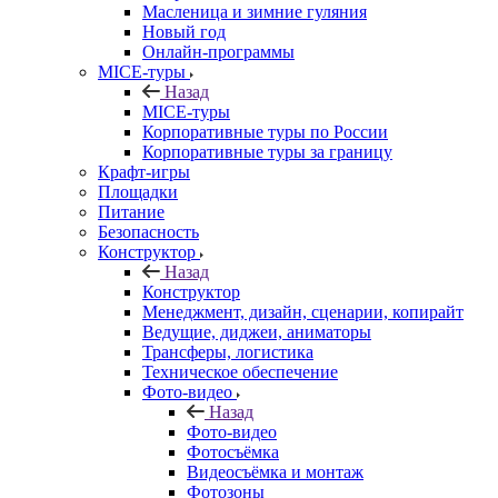
Масленица и зимние гуляния
Новый год
Онлайн-программы
MICE‑туры
Назад
MICE‑туры
Корпоративные туры по России
Корпоративные туры за границу
Крафт-игры
Площадки
Питание
Безопасность
Конструктор
Назад
Конструктор
Менеджмент, дизайн, сценарии, копирайт
Ведущие, диджеи, аниматоры
Трансферы, логистика
Техническое обеспечение
Фото-видео
Назад
Фото-видео
Фотосъёмка
Видеосъёмка и монтаж
Фотозоны