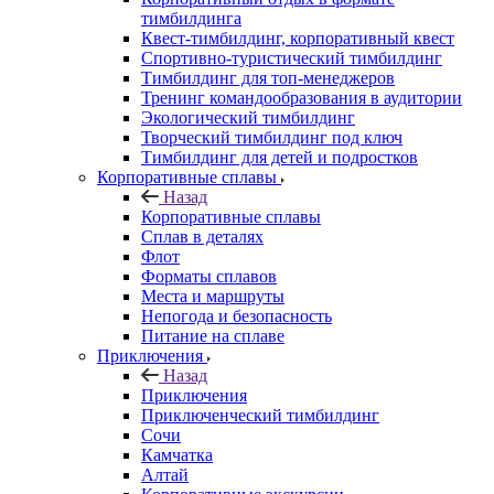
тимбилдинга
Квест-тимбилдинг, корпоративный квест
Спортивно-туристический тимбилдинг
Тимбилдинг для топ-менеджеров
Тренинг командообразования в аудитории
Экологический тимбилдинг
Творческий тимбилдинг под ключ
Тимбилдинг для детей и подростков
Корпоративные сплавы
Назад
Корпоративные сплавы
Сплав в деталях
Флот
Форматы сплавов
Места и маршруты
Непогода и безопасность
Питание на сплаве
Приключения
Назад
Приключения
Приключенческий тимбилдинг
Сочи
Камчатка
Алтай