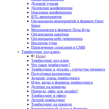
Деловой туризм
Дилерские конференции
Цикловые конференции
BTL-мероприятия
Организация мероприятий в формате Open
Space
Мероприятия в формате Печа Куча
Организация хакатона
Организация кейс-чемпионата
Инсентив туры
Привлечение спонсоров и СМИ
Тимбилдинг под ключ
Назад
Тимбилдинг под ключ
Что такое тимбилдинг?
Тимбилдинг в деталях - структура тренинга
Подготовка коллектива
Задания, этапы тимбилдинга
Идеи, виды и форматы тимбилдинга
Деление на команды
Природа, офис или онлайн?
Тимбилдинг в офисе
Летний тимбилдинг
Тимбилдинг на природе
Корпоративный отдых в формате