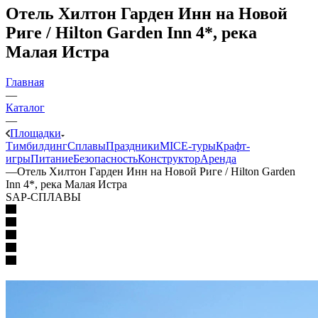
Отель Хилтон Гарден Инн на Новой
Риге / Hilton Garden Inn 4*, река
Малая Истра
Главная
—
Каталог
—
Площадки
Тимбилдинг
Сплавы
Праздники
MICE‑туры
Крафт-
игры
Питание
Безопасность
Конструктор
Аренда
—
Отель Хилтон Гарден Инн на Новой Риге / Hilton Garden
Inn 4*, река Малая Истра
SAP-СПЛАВЫ