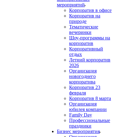
мероприятий
Корпоратив в офисе
Корпоратив на
природе
Тематические
вечеринки
Шоу-программы на
корпоратив
Корпоративный
отдых
Летний корпоратив
2026
Организация
новогоднего
корпоратива
Корпоратив 23
февраля
Корпоратив 8 марта
Организация
юбилея компании
Family Day
Профессиональные
праздники
Бизнес мероприятия
Организация