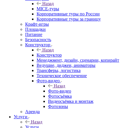
Назад
MICE‑туры
Корпоративные туры по России
Корпоративные туры за границу
Крафт-игры
Площадки
Питание
Безопасность
Конструктор
Назад
Конструктор
Менеджмент, дизайн, сценарии, копирайт
Ведущие, диджеи, аниматоры
Трансферы, логистика
Техническое обеспечение
Фото-видео
Назад
Фото-видео
Фотосъёмка
Видеосъёмка и монтаж
Фотозоны
Аренда
Услуги
Назад
Услуги