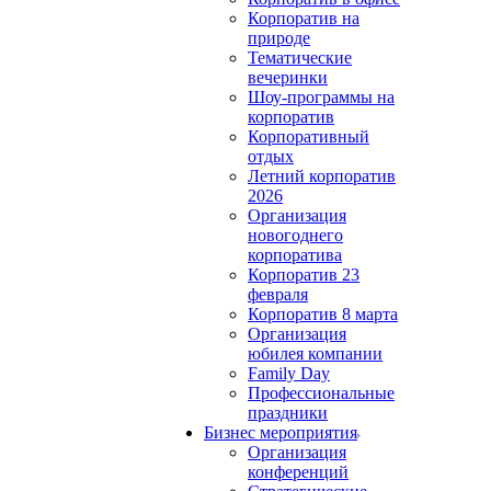
Корпоратив на
природе
Тематические
вечеринки
Шоу-программы на
корпоратив
Корпоративный
отдых
Летний корпоратив
2026
Организация
новогоднего
корпоратива
Корпоратив 23
февраля
Корпоратив 8 марта
Организация
юбилея компании
Family Day
Профессиональные
праздники
Бизнес мероприятия
Организация
конференций