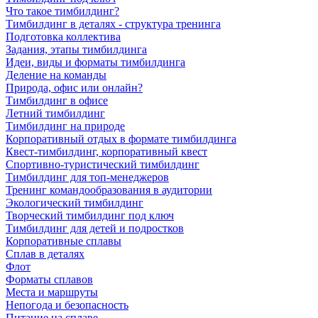
Что такое тимбилдинг?
Тимбилдинг в деталях - структура тренинга
Подготовка коллектива
Задания, этапы тимбилдинга
Идеи, виды и форматы тимбилдинга
Деление на команды
Природа, офис или онлайн?
Тимбилдинг в офисе
Летний тимбилдинг
Тимбилдинг на природе
Корпоративный отдых в формате тимбилдинга
Квест-тимбилдинг, корпоративный квест
Спортивно-туристический тимбилдинг
Тимбилдинг для топ-менеджеров
Тренинг командообразования в аудитории
Экологический тимбилдинг
Творческий тимбилдинг под ключ
Тимбилдинг для детей и подростков
Корпоративные сплавы
Сплав в деталях
Флот
Форматы сплавов
Места и маршруты
Непогода и безопасность
Питание на сплаве