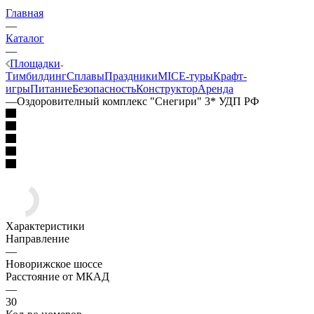
Главная
—
Каталог
—
Площадки
Тимбилдинг
Сплавы
Праздники
MICE‑туры
Крафт-
игры
Питание
Безопасность
Конструктор
Аренда
—
Оздоровителный комплекс "Снегири" 3* УДП РФ
Характеристики
Направление
—
Новорижское шоссе
Расстояние от МКАД
—
30