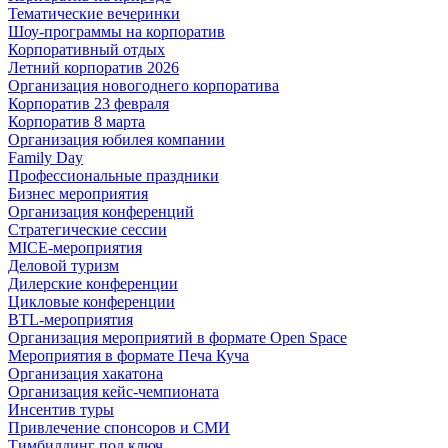
Тематические вечеринки
Шоу-программы на корпоратив
Корпоративный отдых
Летний корпоратив 2026
Организация новогоднего корпоратива
Корпоратив 23 февраля
Корпоратив 8 марта
Организация юбилея компании
Family Day
Профессиональные праздники
Бизнес мероприятия
Организация конференций
Стратегические сессии
MICE-мероприятия
Деловой туризм
Дилерские конференции
Цикловые конференции
BTL-мероприятия
Организация мероприятий в формате Open Space
Мероприятия в формате Печа Куча
Организация хакатона
Организация кейс-чемпионата
Инсентив туры
Привлечение спонсоров и СМИ
Тимбилдинг под ключ