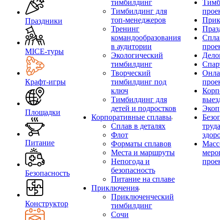
тимбилдинг
Тимб
Тимбилдинг для
прое
топ-менеджеров
Прик
Праздники
Тренинг
Праз
командообразования
Спла
в аудитории
прое
MICE‑туры
Экологический
Дело
тимбилдинг
Спар
Творческий
Онла
Крафт-игры
тимбилдинг под
прое
ключ
Корп
Тимбилдинг для
выез
детей и подростков
Экоп
Площадки
Корпоративные сплавы
Безо
Сплав в деталях
труд
Флот
здор
Питание
Форматы сплавов
Масс
Места и маршруты
меро
Непогода и
прое
безопасность
Безопасность
Питание на сплаве
Приключения
Приключенческий
Конструктор
тимбилдинг
Сочи