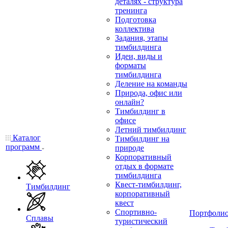
деталях - структура
тренинга
Подготовка
коллектива
Задания, этапы
тимбилдинга
Идеи, виды и
форматы
тимбилдинга
Деление на команды
Природа, офис или
онлайн?
Тимбилдинг в
офисе
Летний тимбилдинг
Каталог
Тимбилдинг на
программ
природе
Корпоративный
отдых в формате
тимбилдинга
Квест-тимбилдинг,
Тимбилдинг
корпоративный
квест
Спортивно-
Портфоли
Сплавы
туристический