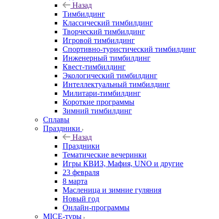
Назад
Тимбилдинг
Классический тимбилдинг
Творческий тимбилдинг
Игровой тимбилдинг
Спортивно-туристический тимбилдинг
Инженерный тимбилдинг
Квест-тимбилдинг
Экологический тимбилдинг
Интеллектуальный тимбилдинг
Милитари-тимбилдинг
Короткие программы
Зимний тимбилдинг
Сплавы
Праздники
Назад
Праздники
Тематические вечеринки
Игры КВИЗ, Мафия, UNO и другие
23 февраля
8 марта
Масленица и зимние гуляния
Новый год
Онлайн-программы
MICE‑туры