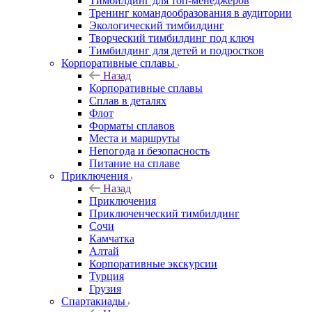
Тимбилдинг для топ-менеджеров
Тренинг командообразования в аудитории
Экологический тимбилдинг
Творческий тимбилдинг под ключ
Тимбилдинг для детей и подростков
Корпоративные сплавы
Назад
Корпоративные сплавы
Сплав в деталях
Флот
Форматы сплавов
Места и маршруты
Непогода и безопасность
Питание на сплаве
Приключения
Назад
Приключения
Приключенческий тимбилдинг
Сочи
Камчатка
Алтай
Корпоративные экскурсии
Турция
Грузия
Спартакиады