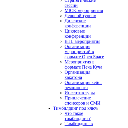
Стратегические
сессии
MICE-мероприятия
Деловой туризм
Дилерские
конференции
Цикловые
конференции
BTL-мероприятия
Организация
мероприятий в
формате Open Space
Мероприятия в
формате Печа Куча
Организация
хакатона
Организация кейс-
чемпионата
Инсентив туры
Привлечение
спонсоров и СМИ
Тимбилдинг под ключ
Что такое
тимбилдинг?
Тимбилдинг в