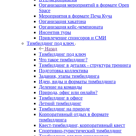
Организация мероприятий в формате Open
Space
Мероприятия в формате Печа Куча
Организация хакатона
Организация кейс-чемпионата
Инсентив туры
Привлечение спонсоров и СМИ
Тимбилдинг под ключ
Назад
Тимбилдинг под ключ
Что такое тимбилдинг?
Тимбилдинг в деталях - структура тренинга
Подготовка коллектива
Задания, этапы тимбилдинга
Идеи, виды и форматы тимбилдинга
Деление на команды
Природа, офис или онлайн?
Тимбилдинг в офисе
Летний тимбилдинг
Тимбилдинг на природе
Корпоративный отдых в формате
тимбилдинга
Квест-тимбилдинг, корпоративный квест
Спортивно-туристический тимбилдинг