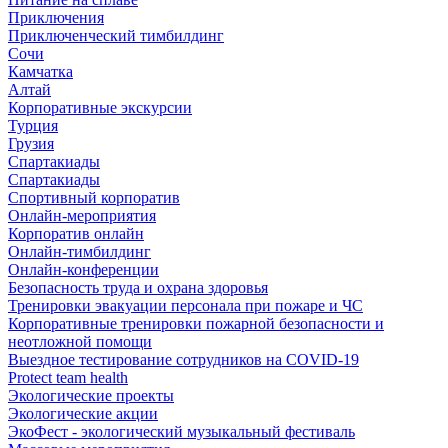
Приключения
Приключенческий тимбилдинг
Сочи
Камчатка
Алтай
Корпоративные экскурсии
Турция
Грузия
Спартакиады
Спартакиады
Спортивный корпоратив
Онлайн-мероприятия
Корпоратив онлайн
Онлайн-тимбилдинг
Онлайн-конференции
Безопасность труда и охрана здоровья
Тренировки эвакуации персонала при пожаре и ЧС
Корпоративные тренировки пожарной безопасности и
неотложной помощи
Выездное тестирование сотрудников на COVID-19
Protect team health
Экологические проекты
Экологические акции
ЭкоФест - экологический музыкальный фестиваль