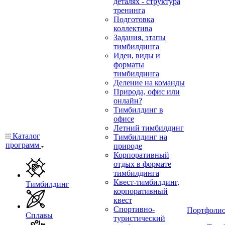
деталях - структура
тренинга
Подготовка
коллектива
Задания, этапы
тимбилдинга
Идеи, виды и
форматы
тимбилдинга
Деление на команды
Природа, офис или
онлайн?
Тимбилдинг в
офисе
Летний тимбилдинг
Каталог
Тимбилдинг на
программ
природе
Корпоративный
отдых в формате
тимбилдинга
Квест-тимбилдинг,
Тимбилдинг
корпоративный
квест
Спортивно-
Портфоли
Сплавы
туристический