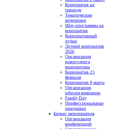
Корпоратив на
природе
Тематические
вечеринки
Шоу-программы на
корпоратив
Корпоративный
отдых
Летний корпоратив
2026
Организация
новогоднего
корпоратива
Корпоратив 23
февраля
Корпоратив 8 марта
Организация
юбилея компании
Family Day
Профессиональные
праздники
Бизнес мероприятия
Организация
конференций