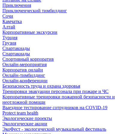
Приключения
Приключенческий тимбилдинг
Сочи
Камчатка
Алтай
Корпоративные экскурсии
Турция
Грузия
Спартакиады
Спартакиады
Спортивный корпоратив
Онлайн-мероприятия
Корпоратив онлайн
Онлайн-тимбилдинг
Онлайн-конференции
Безопасность труда и охрана здоровья
Тренировки эвакуации персонала при пожаре и ЧС
Корпоративные тренировки пожарной безопасности и
неотложной помощи
Выездное тестирование сотрудников на COVID-19
Protect team health
Экологические проекты
Экологические акции
ЭкоФест - экологический музыкальный фестиваль