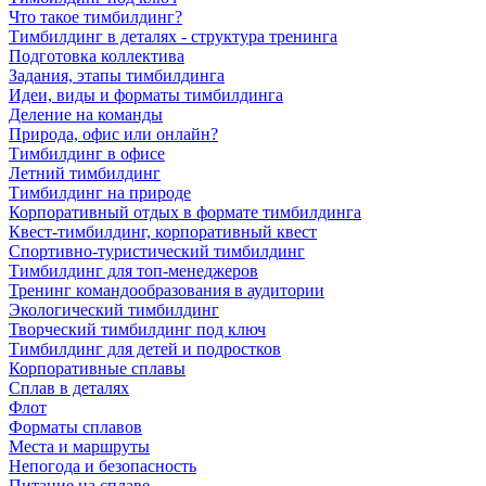
Что такое тимбилдинг?
Тимбилдинг в деталях - структура тренинга
Подготовка коллектива
Задания, этапы тимбилдинга
Идеи, виды и форматы тимбилдинга
Деление на команды
Природа, офис или онлайн?
Тимбилдинг в офисе
Летний тимбилдинг
Тимбилдинг на природе
Корпоративный отдых в формате тимбилдинга
Квест-тимбилдинг, корпоративный квест
Спортивно-туристический тимбилдинг
Тимбилдинг для топ-менеджеров
Тренинг командообразования в аудитории
Экологический тимбилдинг
Творческий тимбилдинг под ключ
Тимбилдинг для детей и подростков
Корпоративные сплавы
Сплав в деталях
Флот
Форматы сплавов
Места и маршруты
Непогода и безопасность
Питание на сплаве