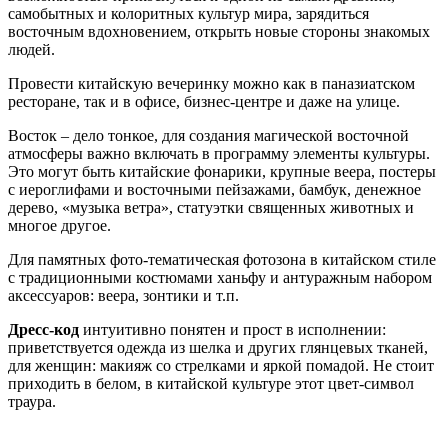
самобытных и колоритных культур мира, зарядиться
восточным вдохновением, открыть новые стороны знакомых
людей.
Провести китайскую вечеринку можно как в паназиатском
ресторане, так и в офисе, бизнес-центре и даже на улице.
Восток – дело тонкое, для создания магической восточной
атмосферы важно включать в программу элементы культуры.
Это могут быть китайские фонарики, крупные веера, постеры
с иероглифами и восточными пейзажами, бамбук, денежное
дерево, «музыка ветра», статуэтки священных животных и
многое другое.
Для памятных фото-тематическая фотозона в китайском стиле
с традиционными костюмами ханьфу и антуражным набором
аксессуаров: веера, зонтики и т.п.
Дресс-код
интуитивно понятен и прост в исполнении:
приветствуется одежда из шелка и других глянцевых тканей,
для женщин: макияж со стрелками и яркой помадой. Не стоит
приходить в белом, в китайской культуре этот цвет-символ
траура.