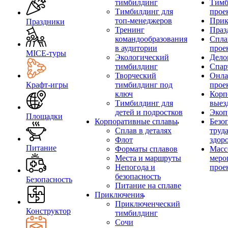
тимбилдинг
Тимб
Тимбилдинг для
прое
топ-менеджеров
Прик
Праздники
Тренинг
Праз
командообразования
Спла
в аудитории
прое
MICE‑туры
Экологический
Дело
тимбилдинг
Спар
Творческий
Онла
Крафт-игры
тимбилдинг под
прое
ключ
Корп
Тимбилдинг для
выез
детей и подростков
Экоп
Площадки
Корпоративные сплавы
Безо
Сплав в деталях
труд
Флот
здор
Питание
Форматы сплавов
Масс
Места и маршруты
меро
Непогода и
прое
безопасность
Безопасность
Питание на сплаве
Приключения
Приключенческий
Конструктор
тимбилдинг
Сочи