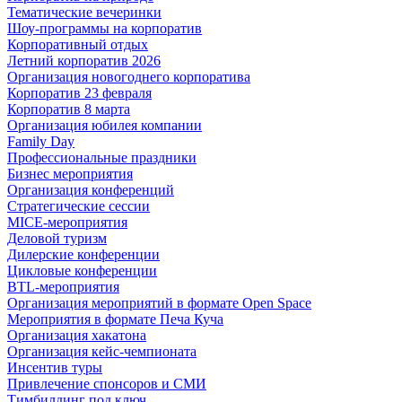
Тематические вечеринки
Шоу-программы на корпоратив
Корпоративный отдых
Летний корпоратив 2026
Организация новогоднего корпоратива
Корпоратив 23 февраля
Корпоратив 8 марта
Организация юбилея компании
Family Day
Профессиональные праздники
Бизнес мероприятия
Организация конференций
Стратегические сессии
MICE-мероприятия
Деловой туризм
Дилерские конференции
Цикловые конференции
BTL-мероприятия
Организация мероприятий в формате Open Space
Мероприятия в формате Печа Куча
Организация хакатона
Организация кейс-чемпионата
Инсентив туры
Привлечение спонсоров и СМИ
Тимбилдинг под ключ