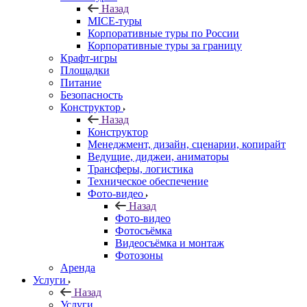
Назад
MICE‑туры
Корпоративные туры по России
Корпоративные туры за границу
Крафт-игры
Площадки
Питание
Безопасность
Конструктор
Назад
Конструктор
Менеджмент, дизайн, сценарии, копирайт
Ведущие, диджеи, аниматоры
Трансферы, логистика
Техническое обеспечение
Фото-видео
Назад
Фото-видео
Фотосъёмка
Видеосъёмка и монтаж
Фотозоны
Аренда
Услуги
Назад
Услуги