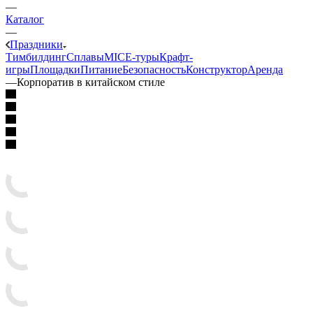
—
Каталог
—
Праздники
Тимбилдинг
Сплавы
MICE‑туры
Крафт-
игры
Площадки
Питание
Безопасность
Конструктор
Аренда
—
Корпоратив в китайском стиле