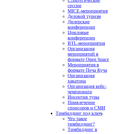
Стратегические
сессии
MICE-мероприятия
Деловой туризм
Дилерские
конференции
Цикловые
конференции
BTL-мероприятия
Организация
мероприятий в
формате Open Space
Мероприятия в
формате Печа Куча
Организация
хакатона
Организация кейс-
чемпионата
Инсентив туры
Привлечение
спонсоров и СМИ
Тимбилдинг под ключ
Что такое
тимбилдинг?
Тимбилдинг в