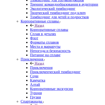
Тимбилдинг для топ-менеджеров
Тренинг командообразования в аудитории
Экологический тимбилдинг
Творческий тимбилдинг под ключ
Тимбилдинг для детей и подростков
Корпоративные сплавы
Назад
Корпоративные сплавы
Сплав в деталях
Флот
Форматы сплавов
Места и маршруты
Непогода и безопасность
Питание на сплаве
Приключения
Назад
Приключения
Приключенческий тимбилдинг
Сочи
Камчатка
Алтай
Корпоративные экскурсии
Турция
Грузия
Спартакиады