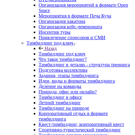
Организация мероприятий в формате Open
Space
Мероприятия в формате Печа Куча
Организация хакатона
Организация кейс-чемпионата
Инсентив туры
Привлечение спонсоров и СМИ
Тимбилдинг под ключ
Назад
Тимбилдинг под ключ
Что такое тимбилдинг?
Тимбилдинг в деталях - структура тренинга
Подготовка коллектива
Задания, этапы тимбилдинга
Идеи, виды и форматы тимбилдинга
Деление на команды
Природа, офис или онлайн?
Тимбилдинг в офисе
Летний тимбилдинг
Тимбилдинг на природе
Корпоративный отдых в формате
тимбилдинга
Квест-тимбилдинг, корпоративный квест
Спортивно-туристический тимбилдинг