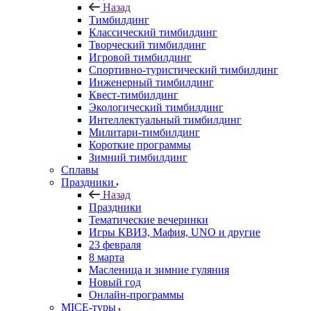
Назад
Тимбилдинг
Классический тимбилдинг
Творческий тимбилдинг
Игровой тимбилдинг
Спортивно-туристический тимбилдинг
Инженерный тимбилдинг
Квест-тимбилдинг
Экологический тимбилдинг
Интеллектуальный тимбилдинг
Милитари-тимбилдинг
Короткие программы
Зимний тимбилдинг
Сплавы
Праздники
Назад
Праздники
Тематические вечеринки
Игры КВИЗ, Мафия, UNO и другие
23 февраля
8 марта
Масленица и зимние гуляния
Новый год
Онлайн-программы
MICE‑туры