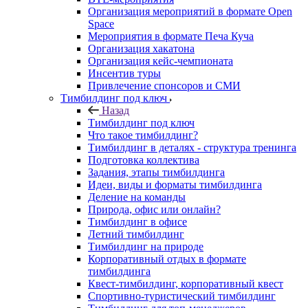
Организация мероприятий в формате Open
Space
Мероприятия в формате Печа Куча
Организация хакатона
Организация кейс-чемпионата
Инсентив туры
Привлечение спонсоров и СМИ
Тимбилдинг под ключ
Назад
Тимбилдинг под ключ
Что такое тимбилдинг?
Тимбилдинг в деталях - структура тренинга
Подготовка коллектива
Задания, этапы тимбилдинга
Идеи, виды и форматы тимбилдинга
Деление на команды
Природа, офис или онлайн?
Тимбилдинг в офисе
Летний тимбилдинг
Тимбилдинг на природе
Корпоративный отдых в формате
тимбилдинга
Квест-тимбилдинг, корпоративный квест
Спортивно-туристический тимбилдинг