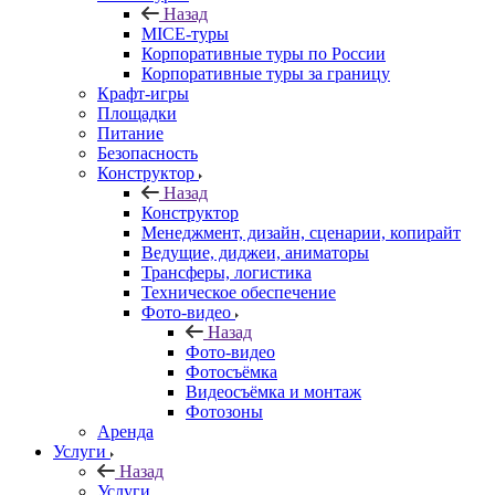
Назад
MICE‑туры
Корпоративные туры по России
Корпоративные туры за границу
Крафт-игры
Площадки
Питание
Безопасность
Конструктор
Назад
Конструктор
Менеджмент, дизайн, сценарии, копирайт
Ведущие, диджеи, аниматоры
Трансферы, логистика
Техническое обеспечение
Фото-видео
Назад
Фото-видео
Фотосъёмка
Видеосъёмка и монтаж
Фотозоны
Аренда
Услуги
Назад
Услуги