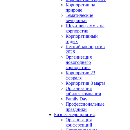
Корпоратив на
природе
Тематические
вечеринки
Шоу-программы на
корпоратив
Корпоративный
отдых
Летний корпоратив
2026
Организация
новогоднего
корпоратива
Корпоратив 23
февраля
Корпоратив 8 марта
Организация
юбилея компании
Family Day
Профессиональные
праздники
Бизнес мероприятия
Организация
конференций