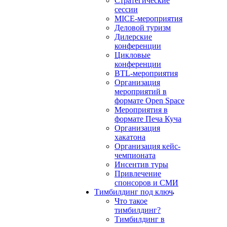
Стратегические
сессии
MICE-мероприятия
Деловой туризм
Дилерские
конференции
Цикловые
конференции
BTL-мероприятия
Организация
мероприятий в
формате Open Space
Мероприятия в
формате Печа Куча
Организация
хакатона
Организация кейс-
чемпионата
Инсентив туры
Привлечение
спонсоров и СМИ
Тимбилдинг под ключ
Что такое
тимбилдинг?
Тимбилдинг в