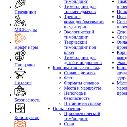
тимбилдинг
Тимб
Тимбилдинг для
прое
топ-менеджеров
Прик
Праздники
Тренинг
Праз
командообразования
Спла
в аудитории
прое
MICE‑туры
Экологический
Дело
тимбилдинг
Спар
Творческий
Онла
Крафт-игры
тимбилдинг под
прое
ключ
Корп
Тимбилдинг для
выез
детей и подростков
Экоп
Площадки
Корпоративные сплавы
Безо
Сплав в деталях
труд
Флот
здор
Питание
Форматы сплавов
Масс
Места и маршруты
меро
Непогода и
прое
безопасность
Безопасность
Питание на сплаве
Приключения
Приключенческий
Конструктор
тимбилдинг
Сочи