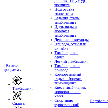
деталях - структура
тренинга
Подготовка
коллектива
Задания, этапы
тимбилдинга
Идеи, виды и
форматы
тимбилдинга
Деление на команды
Природа, офис или
онлайн?
Тимбилдинг в
офисе
Летний тимбилдинг
Каталог
Тимбилдинг на
программ
природе
Корпоративный
отдых в формате
тимбилдинга
Квест-тимбилдинг,
Тимбилдинг
корпоративный
квест
Спортивно-
Портфоли
Сплавы
туристический