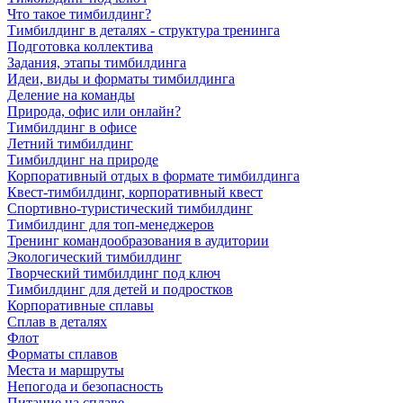
Что такое тимбилдинг?
Тимбилдинг в деталях - структура тренинга
Подготовка коллектива
Задания, этапы тимбилдинга
Идеи, виды и форматы тимбилдинга
Деление на команды
Природа, офис или онлайн?
Тимбилдинг в офисе
Летний тимбилдинг
Тимбилдинг на природе
Корпоративный отдых в формате тимбилдинга
Квест-тимбилдинг, корпоративный квест
Спортивно-туристический тимбилдинг
Тимбилдинг для топ-менеджеров
Тренинг командообразования в аудитории
Экологический тимбилдинг
Творческий тимбилдинг под ключ
Тимбилдинг для детей и подростков
Корпоративные сплавы
Сплав в деталях
Флот
Форматы сплавов
Места и маршруты
Непогода и безопасность
Питание на сплаве