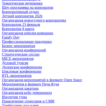
Тематические вечеринки
Шоу-программы на корпоратив
Корпоративный отдых
Летний корпоратив 2026
Организация новогоднего корпоратива
Корпоратив 23 февраля
Корпоратив 8 марта
Организация юбилея компании
Family Day
Профессиональные праздники
Бизнес мероприятия
Организация конференций
Стратегические сессии
MICE-мероприятия
Деловой туризм
Дилерские конференции
Цикловые конференции
BTL-мероприятия
Организация мероприятий в формате Open Space
Мероприятия в формате Печа Куча
Организация хакатона
Организация кейс-чемпионата
Инсентив туры
Привлечение спонсоров и СМИ
Тимбилдинг под ключ