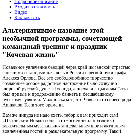
Подробное описание
Входит в стоимость
Видео
Как заказать
Альтернативное название этой
необычной программы, сочетающей
командный тренинг и праздник -
"Кочевая жизнь"
Повальное увлечение бьющей через край цыганской страстью
с песнями и танцами началось в России с легкой руки графа
Алексея Орлова. Все это свободолюбивое творчество
создающее особое радостное настроение было созвучно
широкой русской душе. «Господа, а поехали к цыганам!”-это
был призыв к продолжению банкета и бесшабашному
русскому гулянию. Можно сказать, что Чавела-это своего рода
Animation Team того времени.
Вам же никуда не надо ехать, табор к вам приходит сам!
«Цыганский Новый год» - это «огненный» праздник с
заразительным музыкально-танцевальным шоу и активным
вовлечением гостей в развлекательную программу. Такой