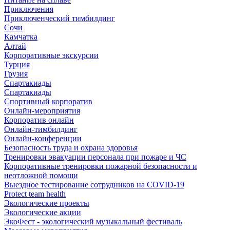
Приключения
Приключенческий тимбилдинг
Сочи
Камчатка
Алтай
Корпоративные экскурсии
Турция
Грузия
Спартакиады
Спартакиады
Спортивный корпоратив
Онлайн-мероприятия
Корпоратив онлайн
Онлайн-тимбилдинг
Онлайн-конференции
Безопасность труда и охрана здоровья
Тренировки эвакуации персонала при пожаре и ЧС
Корпоративные тренировки пожарной безопасности и
неотложной помощи
Выездное тестирование сотрудников на COVID-19
Protect team health
Экологические проекты
Экологические акции
ЭкоФест - экологический музыкальный фестиваль