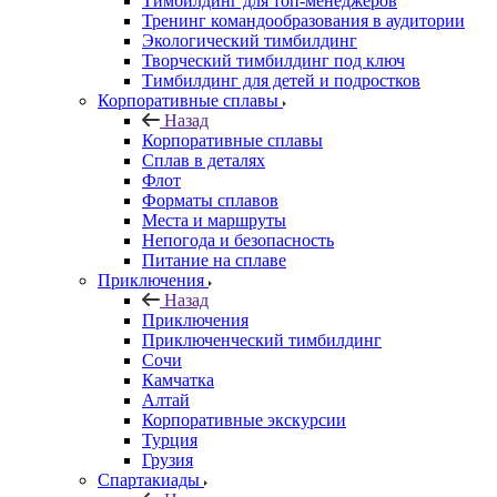
Тимбилдинг для топ-менеджеров
Тренинг командообразования в аудитории
Экологический тимбилдинг
Творческий тимбилдинг под ключ
Тимбилдинг для детей и подростков
Корпоративные сплавы
Назад
Корпоративные сплавы
Сплав в деталях
Флот
Форматы сплавов
Места и маршруты
Непогода и безопасность
Питание на сплаве
Приключения
Назад
Приключения
Приключенческий тимбилдинг
Сочи
Камчатка
Алтай
Корпоративные экскурсии
Турция
Грузия
Спартакиады