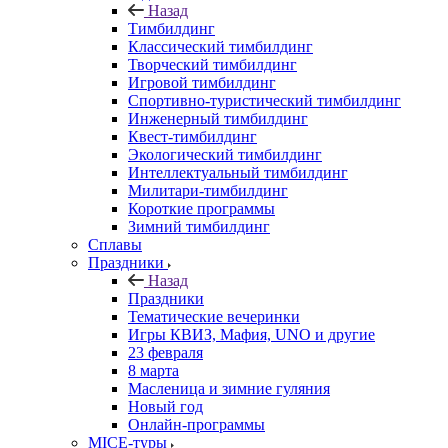
Назад
Тимбилдинг
Классический тимбилдинг
Творческий тимбилдинг
Игровой тимбилдинг
Спортивно-туристический тимбилдинг
Инженерный тимбилдинг
Квест-тимбилдинг
Экологический тимбилдинг
Интеллектуальный тимбилдинг
Милитари-тимбилдинг
Короткие программы
Зимний тимбилдинг
Сплавы
Праздники
Назад
Праздники
Тематические вечеринки
Игры КВИЗ, Мафия, UNO и другие
23 февраля
8 марта
Масленица и зимние гуляния
Новый год
Онлайн-программы
MICE‑туры