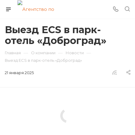
Выезд ECS в парк-
отель «Доброград»
—
—
—
Главная
О компании
Новости
Выезд ECS в парк-отель «Доброград»
21 января 2025