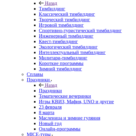
Назад
Тимбилдинг
Классический тимбилдинг
Творческий тимбилдинг
Игровой тимбилдинг
Спортивно-туристический тимбилдинг
Инженерный тимбилдинг
Квест-тимбилдинг
Экологический тимбилдинг
Интеллектуальный тимбилдинг
Милитари-тимбилдинг
Короткие программы
Зимний тимбилдинг
Сплавы
Праздники
Назад
Праздники
Тематические вечеринки
Игры КВИЗ, Мафия, UNO и другие
23 февраля
8 марта
Масленица и зимние гуляния
Новый год
Онлайн-программы
MICE‑туры