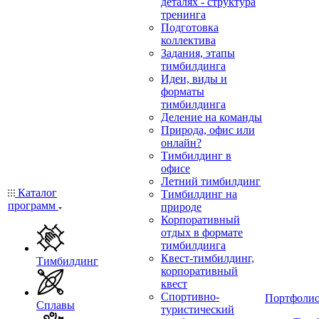
деталях - структура
тренинга
Подготовка
коллектива
Задания, этапы
тимбилдинга
Идеи, виды и
форматы
тимбилдинга
Деление на команды
Природа, офис или
онлайн?
Тимбилдинг в
офисе
Летний тимбилдинг
Каталог
Тимбилдинг на
программ
природе
Корпоративный
отдых в формате
тимбилдинга
Квест-тимбилдинг,
Тимбилдинг
корпоративный
квест
Спортивно-
Портфоли
Сплавы
туристический