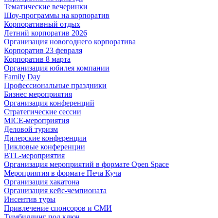
Тематические вечеринки
Шоу-программы на корпоратив
Корпоративный отдых
Летний корпоратив 2026
Организация новогоднего корпоратива
Корпоратив 23 февраля
Корпоратив 8 марта
Организация юбилея компании
Family Day
Профессиональные праздники
Бизнес мероприятия
Организация конференций
Стратегические сессии
MICE-мероприятия
Деловой туризм
Дилерские конференции
Цикловые конференции
BTL-мероприятия
Организация мероприятий в формате Open Space
Мероприятия в формате Печа Куча
Организация хакатона
Организация кейс-чемпионата
Инсентив туры
Привлечение спонсоров и СМИ
Тимбилдинг под ключ