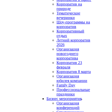
Корпоратив на
природе
Тематические
вечеринки
Шоу-программы на
корпоратив
Корпоративный
отдых
Летний корпоратив
2026
Организация
новогоднего
корпоратива
Корпоратив 23
февраля
Корпоратив 8 марта
Организация
юбилея компании
Family Day
Профессиональные
праздники
Бизнес мероприятия
Организация
конференций