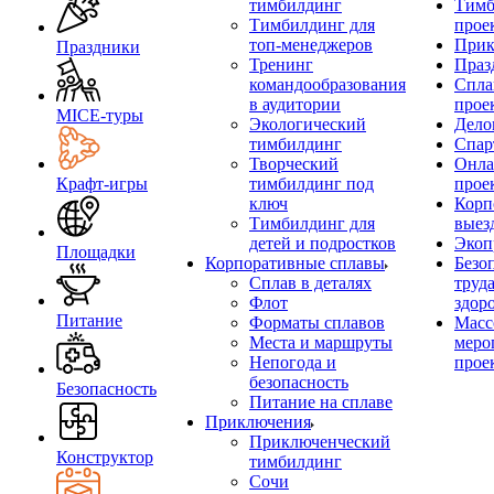
тимбилдинг
Тимб
Тимбилдинг для
прое
топ-менеджеров
Прик
Праздники
Тренинг
Праз
командообразования
Спла
в аудитории
прое
MICE‑туры
Экологический
Дело
тимбилдинг
Спар
Творческий
Онла
Крафт-игры
тимбилдинг под
прое
ключ
Корп
Тимбилдинг для
выез
детей и подростков
Экоп
Площадки
Корпоративные сплавы
Безо
Сплав в деталях
труд
Флот
здор
Питание
Форматы сплавов
Масс
Места и маршруты
меро
Непогода и
прое
безопасность
Безопасность
Питание на сплаве
Приключения
Приключенческий
Конструктор
тимбилдинг
Сочи