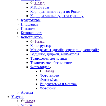
Назад
MICE‑туры
Корпоративные туры по России
Корпоративные туры за границу
Крафт-игры
Площадки
Питание
Безопасность
Конструктор
Назад
Конструктор
Менеджмент, дизайн, сценарии, копирайт
Ведущие, диджеи, аниматоры
Трансферы, логистика
Техническое обеспечение
Фото-видео
Назад
Фото-видео
Фотосъёмка
Видеосъёмка и монтаж
Фотозоны
Аренда
Услуги
Назад
Услуги