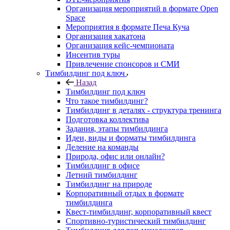
Организация мероприятий в формате Open
Space
Мероприятия в формате Печа Куча
Организация хакатона
Организация кейс-чемпионата
Инсентив туры
Привлечение спонсоров и СМИ
Тимбилдинг под ключ
Назад
Тимбилдинг под ключ
Что такое тимбилдинг?
Тимбилдинг в деталях - структура тренинга
Подготовка коллектива
Задания, этапы тимбилдинга
Идеи, виды и форматы тимбилдинга
Деление на команды
Природа, офис или онлайн?
Тимбилдинг в офисе
Летний тимбилдинг
Тимбилдинг на природе
Корпоративный отдых в формате
тимбилдинга
Квест-тимбилдинг, корпоративный квест
Спортивно-туристический тимбилдинг