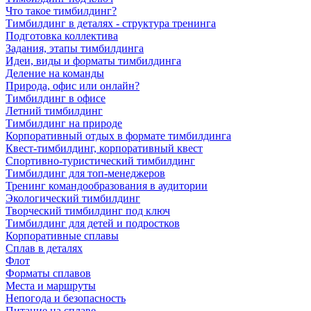
Что такое тимбилдинг?
Тимбилдинг в деталях - структура тренинга
Подготовка коллектива
Задания, этапы тимбилдинга
Идеи, виды и форматы тимбилдинга
Деление на команды
Природа, офис или онлайн?
Тимбилдинг в офисе
Летний тимбилдинг
Тимбилдинг на природе
Корпоративный отдых в формате тимбилдинга
Квест-тимбилдинг, корпоративный квест
Спортивно-туристический тимбилдинг
Тимбилдинг для топ-менеджеров
Тренинг командообразования в аудитории
Экологический тимбилдинг
Творческий тимбилдинг под ключ
Тимбилдинг для детей и подростков
Корпоративные сплавы
Сплав в деталях
Флот
Форматы сплавов
Места и маршруты
Непогода и безопасность
Питание на сплаве