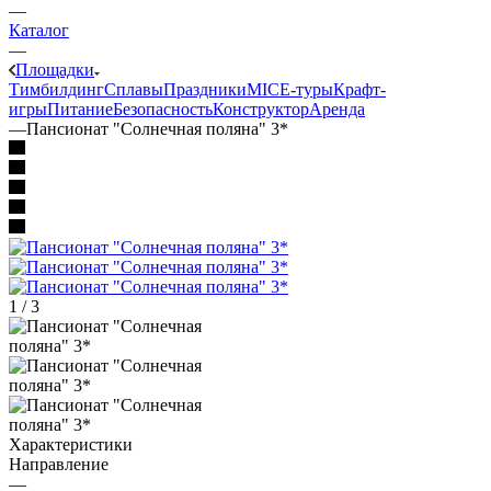
—
Каталог
—
Площадки
Тимбилдинг
Сплавы
Праздники
MICE‑туры
Крафт-
игры
Питание
Безопасность
Конструктор
Аренда
—
Пансионат "Солнечная поляна" 3*
1
/
3
Характеристики
Направление
—