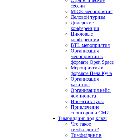
Стратегические
сессии
MICE-мероприятия
Деловой туризм
Дилерские
конференции
Цикловые
конференции
BTL-мероприятия
Организация
мероприятий в
формате Open Space
Мероприятия в
формате Печа Куча
Организация
хакатона
Организация кейс-
чемпионата
Инсентив туры
Привлечение
спонсоров и СМИ
Тимбилдинг под ключ
Что такое
тимбилдинг?
Тимбилдинг в