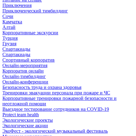
Приключения
Приключенческий тимбилдинг
Сочи
Камчатка
Алтай
Корпоративные экскурсии
Турция
Грузия
Спартакиады
Спартакиады
Спортивный корпоратив
Онлайн-мероприятия
Корпоратив онлайн
Онлайн-тимбилдинг
Онлайн-конференции
Безопасность труда и охрана здоровья
Тренировки эвакуации персонала при пожаре и ЧС
Корпоративные тренировки пожарной безопасности и
неотложной помощи
Выездное тестирование сотрудников на COVID-19
Protect team health
Экологические проекты
Экологические акции
ЭкоФест - экологический музыкальный фестиваль