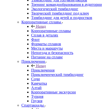
Тимбилдинг для топ-менеджеров
Тренинг командообразования в аудитории
Экологический тимбилдинг
Творческий тимбилдинг под ключ
Тимбилдинг для детей и подростков
Корпоративные сплавы
Назад
Корпоративные сплавы
Сплав в деталях
Флот
Форматы сплавов
Места и маршруты
Непогода и безопасность
Питание на сплаве
Приключения
Назад
Приключения
Приключенческий тимбилдинг
Сочи
Камчатка
Алтай
Корпоративные экскурсии
Турция
Грузия
Спартакиады