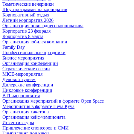
Тематические вечеринки
Шоу-программы на корпоратив
Корпоративный отдых
Летний корпоратив 2026
Организация новогоднего корпоратива
Корпоратив 23 февраля
Корпоратив 8 марта
Организация юбилея компании
Family Day
Профессиональные праздники
Бизнес мероприятия
Организация конференций
Стратегические сессии
MICE-мероприятия
Деловой туризм
Дилерские конференции
Цикловые конференции
BTL-мероприятия
Организация мероприятий в формате Open Space
Мероприятия в формате Печа Куча
Организация хакатона
Организация кейс-чемпионата
Инсентив туры
Привлечение спонсоров и СМИ
Тимбилдинг под ключ