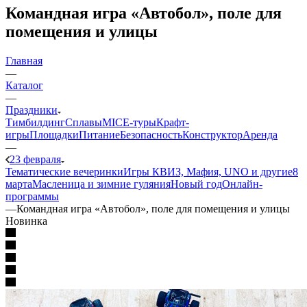
Командная игра «Автобол», поле для
помещения и улицы
Главная
—
Каталог
—
Праздники
Тимбилдинг
Сплавы
MICE‑туры
Крафт-
игры
Площадки
Питание
Безопасность
Конструктор
Аренда
—
23 февраля
Тематические вечеринки
Игры КВИЗ, Мафия, UNO и другие
8
марта
Масленица и зимние гуляния
Новый год
Онлайн-
программы
—
Командная игра «Автобол», поле для помещения и улицы
Новинка