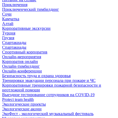
Приключения
Приключенческий тимбилдинг
Сочи
Камчатка
Алтай
Корпоративные экскурсии
Турция
Грузия
Спартакиады
Спартакиады
Спортивный корпоратив
Онлайн-мероприятия
Корпоратив онлайн
Онлайн-тимбилдинг
Онлайн-конференции
Безопасность труда и охрана здоровья
Тренировки эвакуации персонала при пожаре и ЧС
Корпоративные тренировки пожарной безопасности и
неотложной помощи
Выездное тестирование сотрудников на COVID-19
Protect team health
Экологические проекты
Экологические акции
ЭкоФест - экологический музыкальный фестиваль