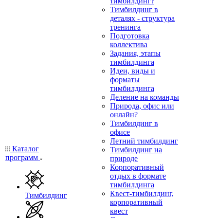
тимбилдинг?
Тимбилдинг в
деталях - структура
тренинга
Подготовка
коллектива
Задания, этапы
тимбилдинга
Идеи, виды и
форматы
тимбилдинга
Деление на команды
Природа, офис или
онлайн?
Тимбилдинг в
офисе
Летний тимбилдинг
Каталог
Тимбилдинг на
программ
природе
Корпоративный
отдых в формате
тимбилдинга
Квест-тимбилдинг,
Тимбилдинг
корпоративный
квест