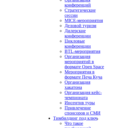
конференций
Стратегические
сессии
MICE-мероприятия
Деловой туризм
Дилерские
конференции
Цикловые
конференции
BTL-мероприятия
Организация
мероприятий в
формате Open Space
Мероприятия в
формате Печа Куча
Организация
хакатона
Организация кейс-
чемпионата
Инсентив туры
Привлечение
спонсоров и СМИ
Тимбилдинг под ключ
Что такое