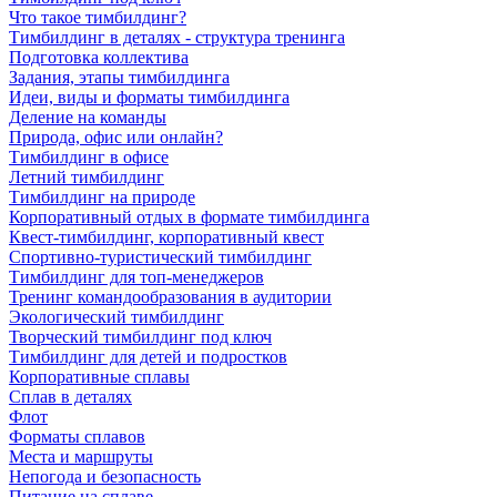
Что такое тимбилдинг?
Тимбилдинг в деталях - структура тренинга
Подготовка коллектива
Задания, этапы тимбилдинга
Идеи, виды и форматы тимбилдинга
Деление на команды
Природа, офис или онлайн?
Тимбилдинг в офисе
Летний тимбилдинг
Тимбилдинг на природе
Корпоративный отдых в формате тимбилдинга
Квест-тимбилдинг, корпоративный квест
Спортивно-туристический тимбилдинг
Тимбилдинг для топ-менеджеров
Тренинг командообразования в аудитории
Экологический тимбилдинг
Творческий тимбилдинг под ключ
Тимбилдинг для детей и подростков
Корпоративные сплавы
Сплав в деталях
Флот
Форматы сплавов
Места и маршруты
Непогода и безопасность
Питание на сплаве