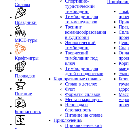
Спортивно-
Портфоли
Сплавы
туристический
тимбилдинг
Тимб
Тимбилдинг для
прое
топ-менеджеров
Прик
Праздники
Тренинг
Праз
командообразования
Спла
в аудитории
прое
MICE‑туры
Экологический
Дело
тимбилдинг
Спар
Творческий
Онла
Крафт-игры
тимбилдинг под
прое
ключ
Корп
Тимбилдинг для
выез
детей и подростков
Экоп
Площадки
Корпоративные сплавы
Безо
Сплав в деталях
труд
Флот
здор
Питание
Форматы сплавов
Масс
Места и маршруты
меро
Непогода и
прое
безопасность
Безопасность
Питание на сплаве
Приключения
Приключенческий