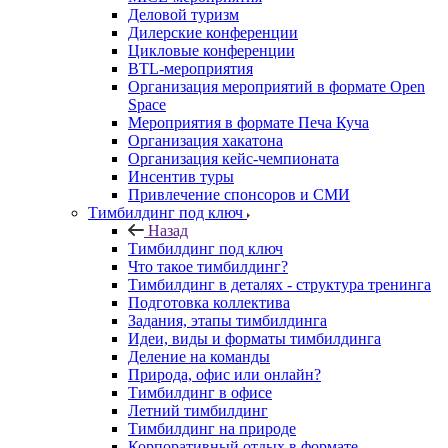
Деловой туризм
Дилерские конференции
Цикловые конференции
BTL-мероприятия
Организация мероприятий в формате Open
Space
Мероприятия в формате Печа Куча
Организация хакатона
Организация кейс-чемпионата
Инсентив туры
Привлечение спонсоров и СМИ
Тимбилдинг под ключ
Назад
Тимбилдинг под ключ
Что такое тимбилдинг?
Тимбилдинг в деталях - структура тренинга
Подготовка коллектива
Задания, этапы тимбилдинга
Идеи, виды и форматы тимбилдинга
Деление на команды
Природа, офис или онлайн?
Тимбилдинг в офисе
Летний тимбилдинг
Тимбилдинг на природе
Корпоративный отдых в формате