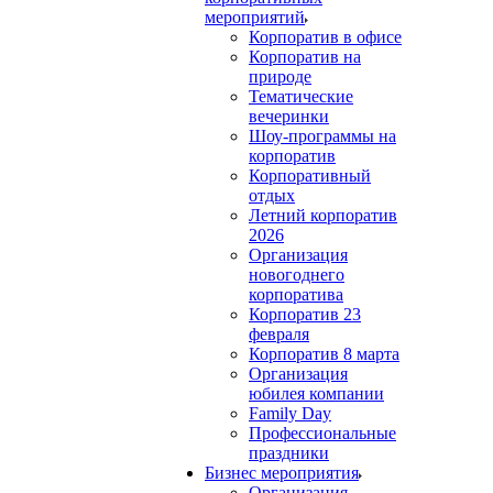
мероприятий
Корпоратив в офисе
Корпоратив на
природе
Тематические
вечеринки
Шоу-программы на
корпоратив
Корпоративный
отдых
Летний корпоратив
2026
Организация
новогоднего
корпоратива
Корпоратив 23
февраля
Корпоратив 8 марта
Организация
юбилея компании
Family Day
Профессиональные
праздники
Бизнес мероприятия
Организация