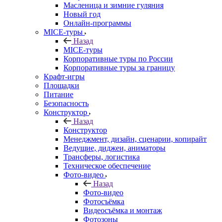
Масленица и зимние гуляния
Новый год
Онлайн-программы
MICE‑туры
Назад
MICE‑туры
Корпоративные туры по России
Корпоративные туры за границу
Крафт-игры
Площадки
Питание
Безопасность
Конструктор
Назад
Конструктор
Менеджмент, дизайн, сценарии, копирайт
Ведущие, диджеи, аниматоры
Трансферы, логистика
Техническое обеспечение
Фото-видео
Назад
Фото-видео
Фотосъёмка
Видеосъёмка и монтаж
Фотозоны