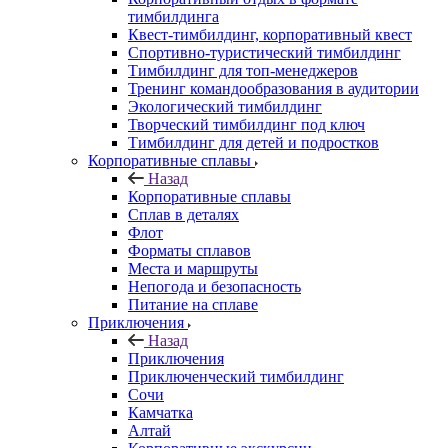
тимбилдинга
Квест-тимбилдинг, корпоративный квест
Спортивно-туристический тимбилдинг
Тимбилдинг для топ-менеджеров
Тренинг командообразования в аудитории
Экологический тимбилдинг
Творческий тимбилдинг под ключ
Тимбилдинг для детей и подростков
Корпоративные сплавы
Назад
Корпоративные сплавы
Сплав в деталях
Флот
Форматы сплавов
Места и маршруты
Непогода и безопасность
Питание на сплаве
Приключения
Назад
Приключения
Приключенческий тимбилдинг
Сочи
Камчатка
Алтай