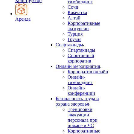
Конструктор
тимбилдинг
Сочи
Камчатка
Алтай
Аренда
Корпоративные
экскурсии
Турция
Грузия
Спартакиады
Спартакиады
Спортивный
корпоратив
Онлайн-мероприятия
Корпоратив онлайн
Онлайн-
тимбилдинг
Онлайн-
конференции
Безопасность труда и
охрана здоровья
Тренировки
эвакуации
персонала при
пожаре и ЧС
Корпоративные