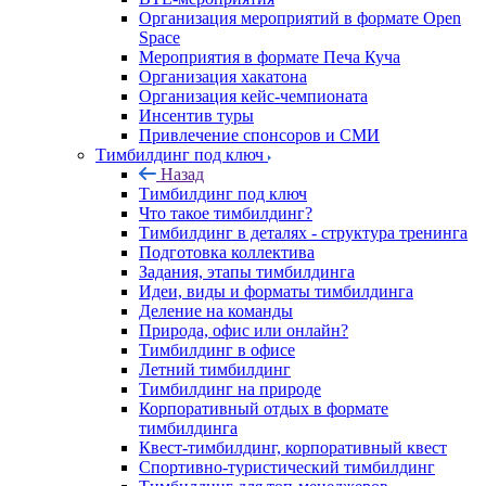
Организация мероприятий в формате Open
Space
Мероприятия в формате Печа Куча
Организация хакатона
Организация кейс-чемпионата
Инсентив туры
Привлечение спонсоров и СМИ
Тимбилдинг под ключ
Назад
Тимбилдинг под ключ
Что такое тимбилдинг?
Тимбилдинг в деталях - структура тренинга
Подготовка коллектива
Задания, этапы тимбилдинга
Идеи, виды и форматы тимбилдинга
Деление на команды
Природа, офис или онлайн?
Тимбилдинг в офисе
Летний тимбилдинг
Тимбилдинг на природе
Корпоративный отдых в формате
тимбилдинга
Квест-тимбилдинг, корпоративный квест
Спортивно-туристический тимбилдинг