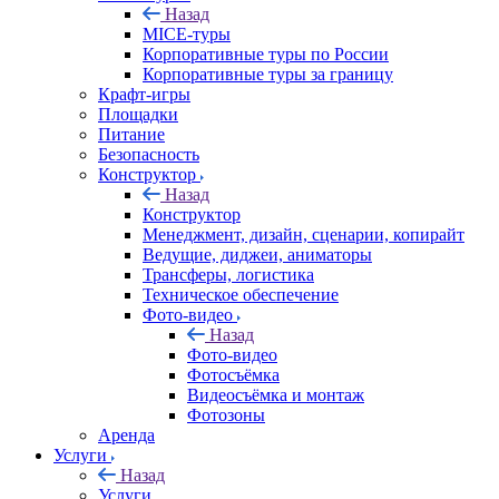
Назад
MICE‑туры
Корпоративные туры по России
Корпоративные туры за границу
Крафт-игры
Площадки
Питание
Безопасность
Конструктор
Назад
Конструктор
Менеджмент, дизайн, сценарии, копирайт
Ведущие, диджеи, аниматоры
Трансферы, логистика
Техническое обеспечение
Фото-видео
Назад
Фото-видео
Фотосъёмка
Видеосъёмка и монтаж
Фотозоны
Аренда
Услуги
Назад
Услуги