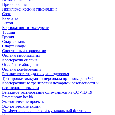
Приключения
Приключенческий тимбилдинг
Сочи
Камчатка
Алтай
Корпоративные экскурсии
Турция
Грузия
Спартакиады
Спартакиады
Спортивный корпоратив
Онлайн-мероприятия
Корпоратив онлайн
Онлайн-тимбилдинг
Онлайн-конференции
Безопасность труда и охрана здоровья
Тренировки эвакуации персонала при пожаре и ЧС
Корпоративные тренировки пожарной безопасности и
неотложной помощи
Выездное тестирование сотрудников на COVID-19
Protect team health
Экологические проекты
Экологические акции
ЭкоФест - экологический музыкальный фестиваль