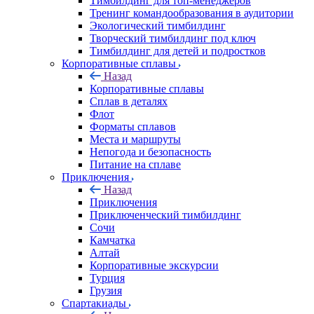
Тимбилдинг для топ-менеджеров
Тренинг командообразования в аудитории
Экологический тимбилдинг
Творческий тимбилдинг под ключ
Тимбилдинг для детей и подростков
Корпоративные сплавы
Назад
Корпоративные сплавы
Сплав в деталях
Флот
Форматы сплавов
Места и маршруты
Непогода и безопасность
Питание на сплаве
Приключения
Назад
Приключения
Приключенческий тимбилдинг
Сочи
Камчатка
Алтай
Корпоративные экскурсии
Турция
Грузия
Спартакиады