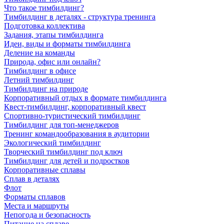
Что такое тимбилдинг?
Тимбилдинг в деталях - структура тренинга
Подготовка коллектива
Задания, этапы тимбилдинга
Идеи, виды и форматы тимбилдинга
Деление на команды
Природа, офис или онлайн?
Тимбилдинг в офисе
Летний тимбилдинг
Тимбилдинг на природе
Корпоративный отдых в формате тимбилдинга
Квест-тимбилдинг, корпоративный квест
Спортивно-туристический тимбилдинг
Тимбилдинг для топ-менеджеров
Тренинг командообразования в аудитории
Экологический тимбилдинг
Творческий тимбилдинг под ключ
Тимбилдинг для детей и подростков
Корпоративные сплавы
Сплав в деталях
Флот
Форматы сплавов
Места и маршруты
Непогода и безопасность
Питание на сплаве