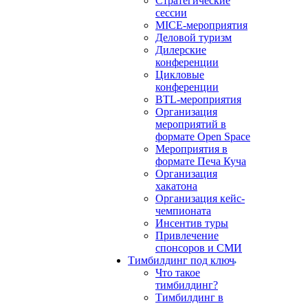
Стратегические
сессии
MICE-мероприятия
Деловой туризм
Дилерские
конференции
Цикловые
конференции
BTL-мероприятия
Организация
мероприятий в
формате Open Space
Мероприятия в
формате Печа Куча
Организация
хакатона
Организация кейс-
чемпионата
Инсентив туры
Привлечение
спонсоров и СМИ
Тимбилдинг под ключ
Что такое
тимбилдинг?
Тимбилдинг в