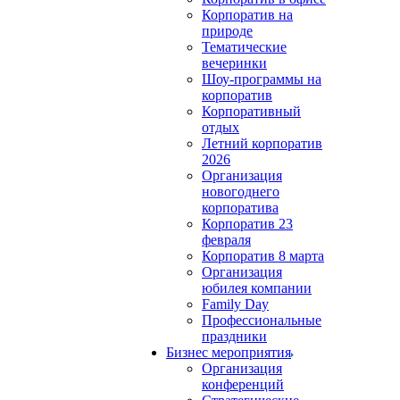
Корпоратив на
природе
Тематические
вечеринки
Шоу-программы на
корпоратив
Корпоративный
отдых
Летний корпоратив
2026
Организация
новогоднего
корпоратива
Корпоратив 23
февраля
Корпоратив 8 марта
Организация
юбилея компании
Family Day
Профессиональные
праздники
Бизнес мероприятия
Организация
конференций