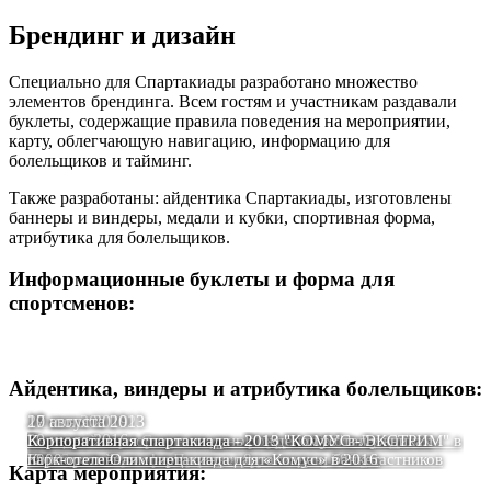
Брендинг и дизайн
Специально для Спартакиады разработано множество
элементов брендинга. Всем гостям и участникам раздавали
буклеты, содержащие правила поведения на мероприятии,
карту, облегчающую навигацию, информацию для
болельщиков и тайминг.
Также разработаны: айдентика Спартакиады, изготовлены
баннеры и виндеры, медали и кубки, спортивная форма,
атрибутика для болельщиков.
Информационные буклеты и форма для
спортсменов:
Айдентика, виндеры и атрибутика болельщиков:
19 августа 2023
29 мая 2021
20 июля 2019
17 августа 2013
30 июля 2016
Корпоративная Спартакиада эВ групп-2023 на стадионе
Выездной корпоратив на день рождения в отеле
Корпоративная спартакиада - 2019 "Комус" в Лужниках -
Корпоративная спартакиада - 2013 "КОМУС - ЭКСТРИМ" в
City Sport «Красная Пресня»: 8 регионов, 500 участников
«Мистраль»: конференция, спартакиада и банкет
5000 гостей
Корпоративная спартакиада для «Комус» в 2016
парк-отеле Олимпиец
Карта мероприятия: