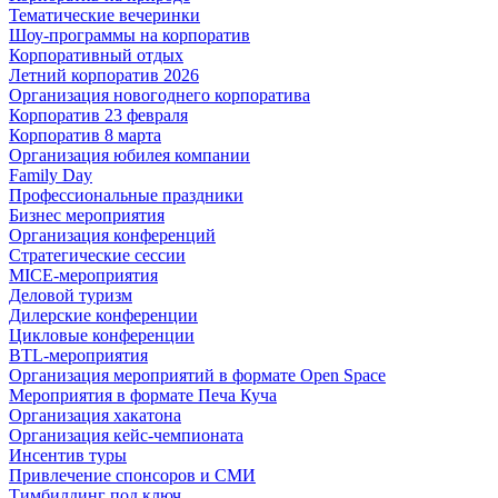
Тематические вечеринки
Шоу-программы на корпоратив
Корпоративный отдых
Летний корпоратив 2026
Организация новогоднего корпоратива
Корпоратив 23 февраля
Корпоратив 8 марта
Организация юбилея компании
Family Day
Профессиональные праздники
Бизнес мероприятия
Организация конференций
Стратегические сессии
MICE-мероприятия
Деловой туризм
Дилерские конференции
Цикловые конференции
BTL-мероприятия
Организация мероприятий в формате Open Space
Мероприятия в формате Печа Куча
Организация хакатона
Организация кейс-чемпионата
Инсентив туры
Привлечение спонсоров и СМИ
Тимбилдинг под ключ