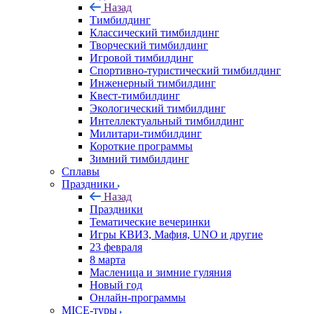
Назад
Тимбилдинг
Классический тимбилдинг
Творческий тимбилдинг
Игровой тимбилдинг
Спортивно-туристический тимбилдинг
Инженерный тимбилдинг
Квест-тимбилдинг
Экологический тимбилдинг
Интеллектуальный тимбилдинг
Милитари-тимбилдинг
Короткие программы
Зимний тимбилдинг
Сплавы
Праздники
Назад
Праздники
Тематические вечеринки
Игры КВИЗ, Мафия, UNO и другие
23 февраля
8 марта
Масленица и зимние гуляния
Новый год
Онлайн-программы
MICE‑туры