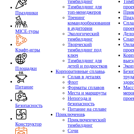
тимбилдинг
Тимб
Тимбилдинг для
прое
топ-менеджеров
Прик
Праздники
Тренинг
Праз
командообразования
Спла
в аудитории
прое
MICE‑туры
Экологический
Дело
тимбилдинг
Спар
Творческий
Онла
Крафт-игры
тимбилдинг под
прое
ключ
Корп
Тимбилдинг для
выез
детей и подростков
Экоп
Площадки
Корпоративные сплавы
Безо
Сплав в деталях
труд
Флот
здор
Питание
Форматы сплавов
Масс
Места и маршруты
меро
Непогода и
прое
безопасность
Безопасность
Питание на сплаве
Приключения
Приключенческий
Конструктор
тимбилдинг
Сочи