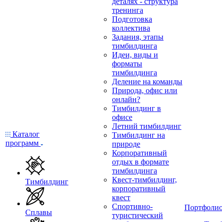
деталях - структура
тренинга
Подготовка
коллектива
Задания, этапы
тимбилдинга
Идеи, виды и
форматы
тимбилдинга
Деление на команды
Природа, офис или
онлайн?
Тимбилдинг в
офисе
Летний тимбилдинг
Каталог
Тимбилдинг на
программ
природе
Корпоративный
отдых в формате
тимбилдинга
Квест-тимбилдинг,
Тимбилдинг
корпоративный
квест
Спортивно-
Портфоли
Сплавы
туристический