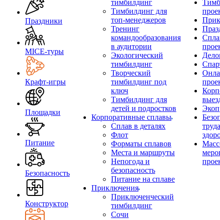
тимбилдинг
Тимб
Тимбилдинг для
прое
топ-менеджеров
Прик
Праздники
Тренинг
Праз
командообразования
Спла
в аудитории
прое
MICE‑туры
Экологический
Дело
тимбилдинг
Спар
Творческий
Онла
Крафт-игры
тимбилдинг под
прое
ключ
Корп
Тимбилдинг для
выез
детей и подростков
Экоп
Площадки
Корпоративные сплавы
Безо
Сплав в деталях
труд
Флот
здор
Питание
Форматы сплавов
Масс
Места и маршруты
меро
Непогода и
прое
безопасность
Безопасность
Питание на сплаве
Приключения
Приключенческий
Конструктор
тимбилдинг
Сочи