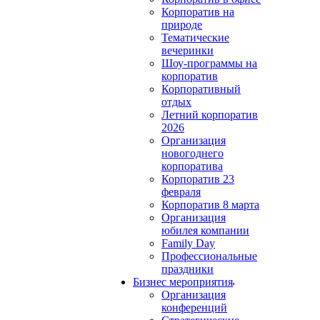
Корпоратив на
природе
Тематические
вечеринки
Шоу-программы на
корпоратив
Корпоративный
отдых
Летний корпоратив
2026
Организация
новогоднего
корпоратива
Корпоратив 23
февраля
Корпоратив 8 марта
Организация
юбилея компании
Family Day
Профессиональные
праздники
Бизнес мероприятия
Организация
конференций