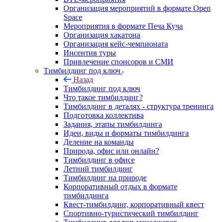
Организация мероприятий в формате Open
Space
Мероприятия в формате Печа Куча
Организация хакатона
Организация кейс-чемпионата
Инсентив туры
Привлечение спонсоров и СМИ
Тимбилдинг под ключ
Назад
Тимбилдинг под ключ
Что такое тимбилдинг?
Тимбилдинг в деталях - структура тренинга
Подготовка коллектива
Задания, этапы тимбилдинга
Идеи, виды и форматы тимбилдинга
Деление на команды
Природа, офис или онлайн?
Тимбилдинг в офисе
Летний тимбилдинг
Тимбилдинг на природе
Корпоративный отдых в формате
тимбилдинга
Квест-тимбилдинг, корпоративный квест
Спортивно-туристический тимбилдинг