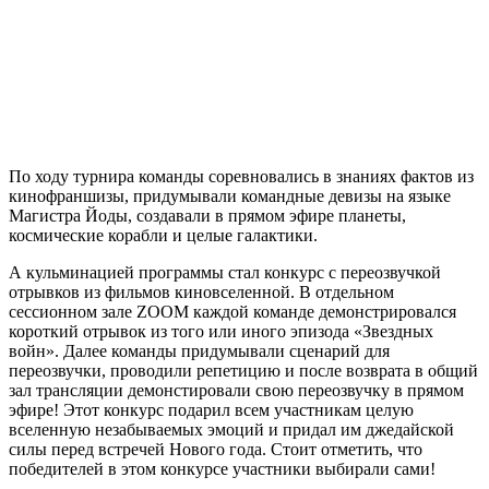
По ходу турнира команды соревновались в знаниях фактов из
кинофраншизы, придумывали командные девизы на языке
Магистра Йоды, создавали в прямом эфире планеты,
космические корабли и целые галактики.
А кульминацией программы стал конкурс с переозвучкой
отрывков из фильмов киновселенной. В отдельном
сессионном зале ZOOM каждой команде демонстрировался
короткий отрывок из того или иного эпизода «Звездных
войн». Далее команды придумывали сценарий для
переозвучки, проводили репетицию и после возврата в общий
зал трансляции демонстировали свою переозвучку в прямом
эфире! Этот конкурс подарил всем участникам целую
вселенную незабываемых эмоций и придал им джедайской
силы перед встречей Нового года. Стоит отметить, что
победителей в этом конкурсе участники выбирали сами!