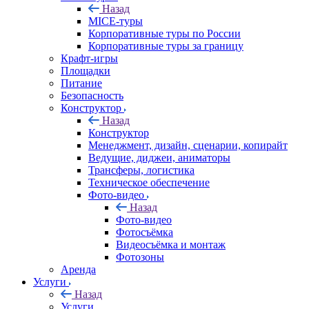
Назад
MICE‑туры
Корпоративные туры по России
Корпоративные туры за границу
Крафт-игры
Площадки
Питание
Безопасность
Конструктор
Назад
Конструктор
Менеджмент, дизайн, сценарии, копирайт
Ведущие, диджеи, аниматоры
Трансферы, логистика
Техническое обеспечение
Фото-видео
Назад
Фото-видео
Фотосъёмка
Видеосъёмка и монтаж
Фотозоны
Аренда
Услуги
Назад
Услуги