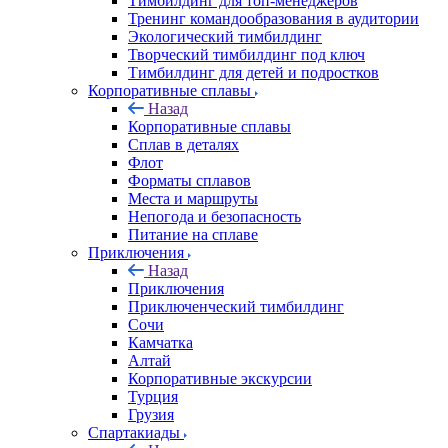
Тимбилдинг для топ-менеджеров
Тренинг командообразования в аудитории
Экологический тимбилдинг
Творческий тимбилдинг под ключ
Тимбилдинг для детей и подростков
Корпоративные сплавы
Назад
Корпоративные сплавы
Сплав в деталях
Флот
Форматы сплавов
Места и маршруты
Непогода и безопасность
Питание на сплаве
Приключения
Назад
Приключения
Приключенческий тимбилдинг
Сочи
Камчатка
Алтай
Корпоративные экскурсии
Турция
Грузия
Спартакиады