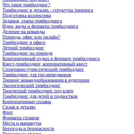
Что такое тимбилдинг?
Тимбилдинг в деталях - структура тренинга
Подготовка коллектива
Задания, этапы тимбилдинга
Идеи, виды и форматы тимбилдинга
Деление на команды
Природа, офис или онлайн?
Тимбилдинг в офисе
Летний тимбилдинг
Тимбилдинг на природе
Корпоративный отдых в формате тимбилдинга
Квест-тимбилдинг, корпоративный квест
Спортивно-туристический тимбилдинг
Тимбилдинг для топ-менеджеров
Тренинг командообразования в аудитории
Экологический тимбилдинг
Творческий тимбилдинг под ключ
Тимбилдинг для детей и подростков
Корпоративные сплавы
Сплав в деталях
Флот
Форматы сплавов
Места и маршруты
Непогода и безопасность
Питание на сплаве