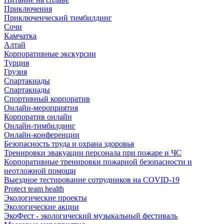
Приключения
Приключенческий тимбилдинг
Сочи
Камчатка
Алтай
Корпоративные экскурсии
Турция
Грузия
Спартакиады
Спартакиады
Спортивный корпоратив
Онлайн-мероприятия
Корпоратив онлайн
Онлайн-тимбилдинг
Онлайн-конференции
Безопасность труда и охрана здоровья
Тренировки эвакуации персонала при пожаре и ЧС
Корпоративные тренировки пожарной безопасности и
неотложной помощи
Выездное тестирование сотрудников на COVID-19
Protect team health
Экологические проекты
Экологические акции
ЭкоФест - экологический музыкальный фестиваль