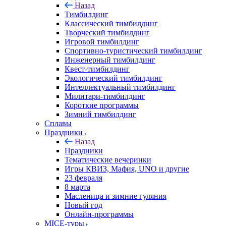
Назад
Тимбилдинг
Классический тимбилдинг
Творческий тимбилдинг
Игровой тимбилдинг
Спортивно-туристический тимбилдинг
Инженерный тимбилдинг
Квест-тимбилдинг
Экологический тимбилдинг
Интеллектуальный тимбилдинг
Милитари-тимбилдинг
Короткие программы
Зимний тимбилдинг
Сплавы
Праздники
Назад
Праздники
Тематические вечеринки
Игры КВИЗ, Мафия, UNO и другие
23 февраля
8 марта
Масленица и зимние гуляния
Новый год
Онлайн-программы
MICE‑туры