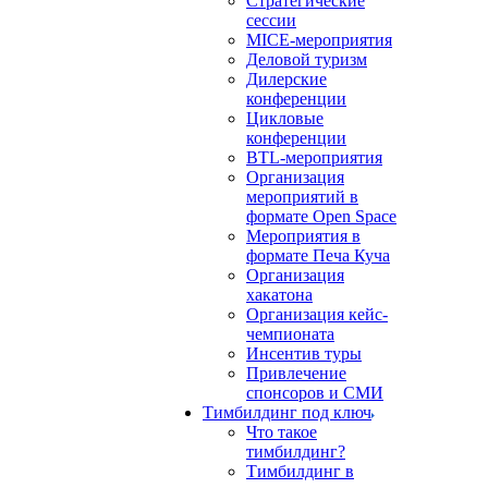
Стратегические
сессии
MICE-мероприятия
Деловой туризм
Дилерские
конференции
Цикловые
конференции
BTL-мероприятия
Организация
мероприятий в
формате Open Space
Мероприятия в
формате Печа Куча
Организация
хакатона
Организация кейс-
чемпионата
Инсентив туры
Привлечение
спонсоров и СМИ
Тимбилдинг под ключ
Что такое
тимбилдинг?
Тимбилдинг в