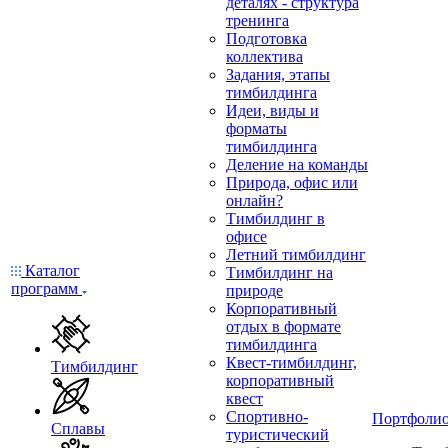
деталях - структура
тренинга
Подготовка
коллектива
Задания, этапы
тимбилдинга
Идеи, виды и
форматы
тимбилдинга
Деление на команды
Природа, офис или
онлайн?
Тимбилдинг в
офисе
Летний тимбилдинг
Каталог
Тимбилдинг на
программ
природе
Корпоративный
отдых в формате
тимбилдинга
Квест-тимбилдинг,
Тимбилдинг
корпоративный
квест
Спортивно-
Портфоли
Сплавы
туристический