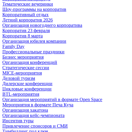
Тематические вечеринки
Шоу-программы на корпоратив
Корпоративный отдых
Летний корпоратив 2026
Организация новогоднего корпоратива
Корпоратив 23 февраля
Корпоратив 8 марта
Организация юбилея компании
Family Day
Профессиональные праздники
Бизнес мероприятия
Организация конференций
Стратегические сессии
MICE-мероприятия
Деловой туризм
Дилерские конференции
Цикловые конференции
BTL-мероприятия
Организация мероприятий в формате Open Space
Мероприятия в формате Печа Куча
Организация хакатона
Организация кейс-чемпионата
Инсентив туры
Привлечение спонсоров и СМИ
Тимбилдинг под ключ