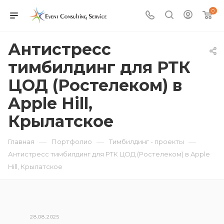
0
Антистресс
тимбилдинг для РТК
ЦОД (Ростелеком) в
Apple Hill,
Крылатское
—
—
—
Главная
Портфолио
Тимбилдинг - проекты
Антистресс тимбилдинг для РТК ЦОД (Ростелеком) в Apple
Hill, Крылатское
28.08.2025