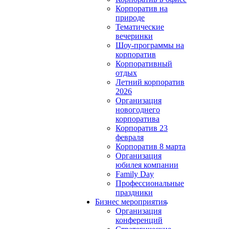
Корпоратив на
природе
Тематические
вечеринки
Шоу-программы на
корпоратив
Корпоративный
отдых
Летний корпоратив
2026
Организация
новогоднего
корпоратива
Корпоратив 23
февраля
Корпоратив 8 марта
Организация
юбилея компании
Family Day
Профессиональные
праздники
Бизнес мероприятия
Организация
конференций