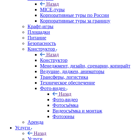
Назад
MICE‑туры
Корпоративные туры по России
Корпоративные туры за границу
Крафт-игры
Площадки
Питание
Безопасность
Конструктор
Назад
Конструктор
Менеджмент, дизайн, сценарии, копирайт
Ведущие, диджеи, аниматоры
Трансферы, логистика
Техническое обеспечение
Фото-видео
Назад
Фото-видео
Фотосъёмка
Видеосъёмка и монтаж
Фотозоны
Аренда
Услуги
Назад
Услуги