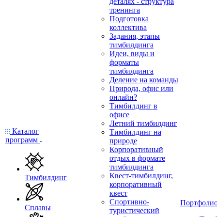
деталях - структура
тренинга
Подготовка
коллектива
Задания, этапы
тимбилдинга
Идеи, виды и
форматы
тимбилдинга
Деление на команды
Природа, офис или
онлайн?
Тимбилдинг в
офисе
Летний тимбилдинг
Каталог
Тимбилдинг на
программ
природе
Корпоративный
отдых в формате
тимбилдинга
Квест-тимбилдинг,
Тимбилдинг
корпоративный
квест
Спортивно-
Портфоли
Сплавы
туристический