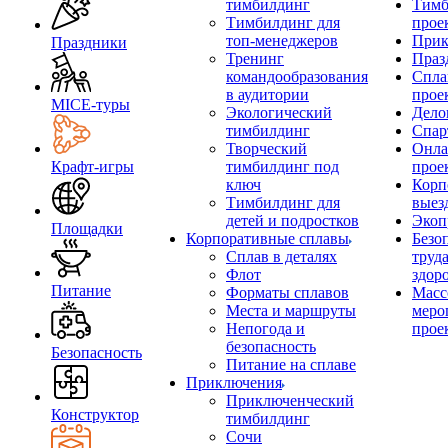
тимбилдинг
Тимб
Тимбилдинг для
прое
топ-менеджеров
Прик
Праздники
Тренинг
Праз
командообразования
Спла
в аудитории
прое
MICE‑туры
Экологический
Дело
тимбилдинг
Спар
Творческий
Онла
Крафт-игры
тимбилдинг под
прое
ключ
Корп
Тимбилдинг для
выез
детей и подростков
Экоп
Площадки
Корпоративные сплавы
Безо
Сплав в деталях
труд
Флот
здор
Питание
Форматы сплавов
Масс
Места и маршруты
меро
Непогода и
прое
безопасность
Безопасность
Питание на сплаве
Приключения
Приключенческий
Конструктор
тимбилдинг
Сочи