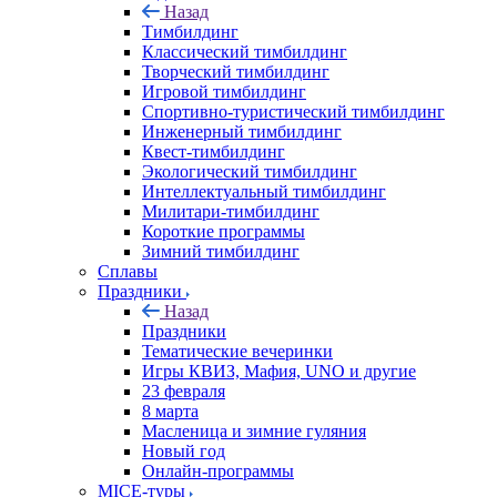
Назад
Тимбилдинг
Классический тимбилдинг
Творческий тимбилдинг
Игровой тимбилдинг
Спортивно-туристический тимбилдинг
Инженерный тимбилдинг
Квест-тимбилдинг
Экологический тимбилдинг
Интеллектуальный тимбилдинг
Милитари-тимбилдинг
Короткие программы
Зимний тимбилдинг
Сплавы
Праздники
Назад
Праздники
Тематические вечеринки
Игры КВИЗ, Мафия, UNO и другие
23 февраля
8 марта
Масленица и зимние гуляния
Новый год
Онлайн-программы
MICE‑туры