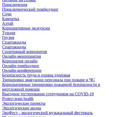
Приключения
Приключенческий тимбилдинг
Сочи
Камчатка
Алтай
Корпоративные экскурсии
Турция
Грузия
Спартакиады
Спартакиады
Спортивный корпоратив
Онлайн-мероприятия
Корпоратив онлайн
Онлайн-тимбилдинг
Онлайн-конференции
Безопасность труда и охрана здоровья
Тренировки эвакуации персонала при пожаре и ЧС
Корпоративные тренировки пожарной безопасности и
неотложной помощи
Выездное тестирование сотрудников на COVID-19
Protect team health
Экологические проекты
Экологические акции
ЭкоФест - экологический музыкальный фестиваль