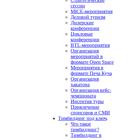
Стратегические
сессии
MICE-мероприятия
Деловой туризм
Дилерские
конференции
Цикловые
конференции
BTL-мероприятия
Организация
мероприятий в
формате Open Space
Мероприятия в
формате Печа Куча
Организация
хакатона
Организация кейс-
чемпионата
Инсентив туры
Привлечение
спонсоров и СМИ
Тимбилдинг под ключ
Что такое
тимбилдинг?
Тимбилдинг в