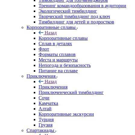
Тимбилдинг для топ-менеджеров
Тренинг командообразования в аудитории
Экологический тимбилдинг
Творческий тимбилдинг под ключ
Тимбилдинг для детей и подростков
Корпоративные сплавы
Назад
Корпоративные сплавы
Сплав в деталях
Флот
Форматы сплавов
Места и маршруты
Непогода и безопасность
Питание на сплаве
Приключения
Назад
Приключения
Приключенческий тимбилдинг
Сочи
Камчатка
Алтай
Корпоративные экскурсии
Турция
Грузия
Спартакиады