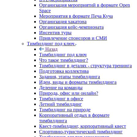
Организация мероприятий в формате Open
Space
Мероприятия в формате Печа Куча
Организация хакатона
Организация кейс-чемпионата
Инсентив туры
Привлечение спонсоров и СМИ
Тимбилдинг под ключ
Назад
Тимбилдинг под ключ
Что такое тимбилдинг?
Тимбилдинг в деталях - структура тренинга
Подготовка коллектива
Задания, этапы тимбилдинга
Идеи, виды и форматы тимбилдинга
Деление на команды
Природа, офис или онлайн?
Тимбилдинг в офисе
Летний тимбилдинг
Тимбилдинг на природе
Корпоративный отдых в формате
тимбилдинга
Квест-тимбилдинг, корпоративный квест
Спортивно-туристический тимбилдинг