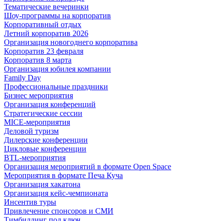
Тематические вечеринки
Шоу-программы на корпоратив
Корпоративный отдых
Летний корпоратив 2026
Организация новогоднего корпоратива
Корпоратив 23 февраля
Корпоратив 8 марта
Организация юбилея компании
Family Day
Профессиональные праздники
Бизнес мероприятия
Организация конференций
Стратегические сессии
MICE-мероприятия
Деловой туризм
Дилерские конференции
Цикловые конференции
BTL-мероприятия
Организация мероприятий в формате Open Space
Мероприятия в формате Печа Куча
Организация хакатона
Организация кейс-чемпионата
Инсентив туры
Привлечение спонсоров и СМИ
Тимбилдинг под ключ