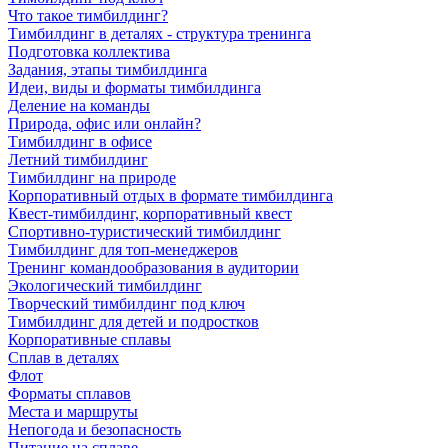
Что такое тимбилдинг?
Тимбилдинг в деталях - структура тренинга
Подготовка коллектива
Задания, этапы тимбилдинга
Идеи, виды и форматы тимбилдинга
Деление на команды
Природа, офис или онлайн?
Тимбилдинг в офисе
Летний тимбилдинг
Тимбилдинг на природе
Корпоративный отдых в формате тимбилдинга
Квест-тимбилдинг, корпоративный квест
Спортивно-туристический тимбилдинг
Тимбилдинг для топ-менеджеров
Тренинг командообразования в аудитории
Экологический тимбилдинг
Творческий тимбилдинг под ключ
Тимбилдинг для детей и подростков
Корпоративные сплавы
Сплав в деталях
Флот
Форматы сплавов
Места и маршруты
Непогода и безопасность
Питание на сплаве