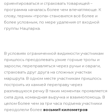
ориентироваться и страховать товарищей –
программа началась более чем впечатляюще. К
слову, термин «тропа» становился всё более и
более условным, по мере удаления от входной
группы Нацпарка.
В условиях ограниченной видимости участникам
пришлось преодолевать узкие горные тропы и
заросли, переправляться через ручьи и овраги,
страховать друг друга на сложных участках
маршрута. В одном месте участникам пришлось
построить из камней переправу через
разлившуюся речку В таких моментах проявляется
сила духа, командная выручка и взаимопомощь. В
целом более чем за три часа подъема участники
преодолели более
восьми!! километров