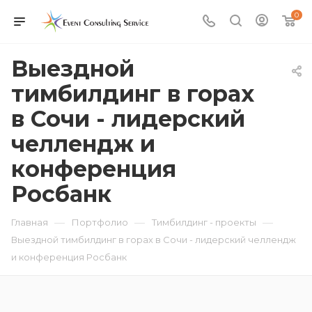
0
Выездной
тимбилдинг в горах
в Сочи - лидерский
челлендж и
конференция
Росбанк
—
—
—
Главная
Портфолио
Тимбилдинг - проекты
Выездной тимбилдинг в горах в Сочи - лидерский челлендж
и конференция Росбанк