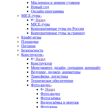
Масленица и зимние гуляния
Новый год
Онлайн-программы
MICE‑туры
Назад
MICE‑туры
Корпоративные туры по России
Корпоративные туры за границу
Крафт-игры
Площадки
Питание
Безопасность
Конструктор
Назад
Конструктор
Менеджмент, дизайн, сценарии, копирайт
Ведущие, диджеи, аниматоры
Трансферы, логистика
Техническое обеспечение
Фото-видео
Назад
Фото-видео
Фотосъёмка
Видеосъёмка и монтаж
Фотозоны