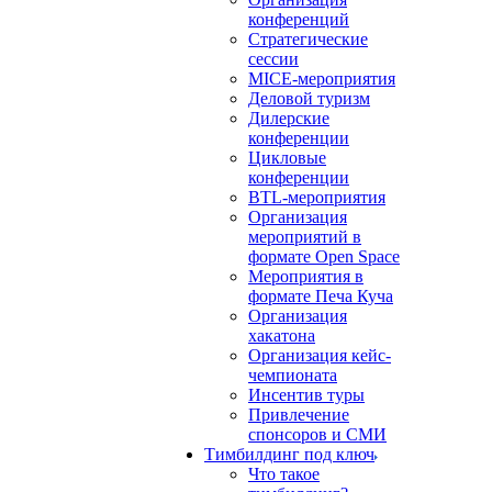
конференций
Стратегические
сессии
MICE-мероприятия
Деловой туризм
Дилерские
конференции
Цикловые
конференции
BTL-мероприятия
Организация
мероприятий в
формате Open Space
Мероприятия в
формате Печа Куча
Организация
хакатона
Организация кейс-
чемпионата
Инсентив туры
Привлечение
спонсоров и СМИ
Тимбилдинг под ключ
Что такое