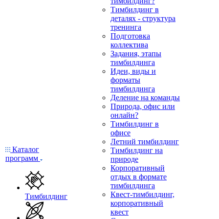
тимбилдинг?
Тимбилдинг в
деталях - структура
тренинга
Подготовка
коллектива
Задания, этапы
тимбилдинга
Идеи, виды и
форматы
тимбилдинга
Деление на команды
Природа, офис или
онлайн?
Тимбилдинг в
офисе
Летний тимбилдинг
Каталог
Тимбилдинг на
программ
природе
Корпоративный
отдых в формате
тимбилдинга
Квест-тимбилдинг,
Тимбилдинг
корпоративный
квест