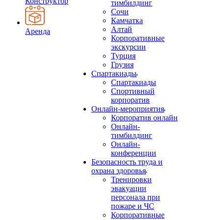
Конструктор
тимбилдинг
Сочи
Камчатка
Алтай
Аренда
Корпоративные
экскурсии
Турция
Грузия
Спартакиады
Спартакиады
Спортивный
корпоратив
Онлайн-мероприятия
Корпоратив онлайн
Онлайн-
тимбилдинг
Онлайн-
конференции
Безопасность труда и
охрана здоровья
Тренировки
эвакуации
персонала при
пожаре и ЧС
Корпоративные