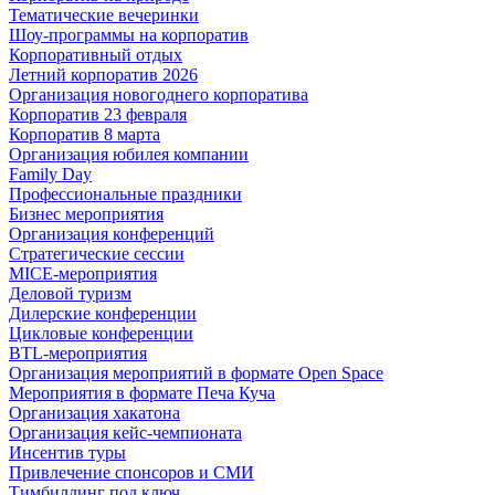
Тематические вечеринки
Шоу-программы на корпоратив
Корпоративный отдых
Летний корпоратив 2026
Организация новогоднего корпоратива
Корпоратив 23 февраля
Корпоратив 8 марта
Организация юбилея компании
Family Day
Профессиональные праздники
Бизнес мероприятия
Организация конференций
Стратегические сессии
MICE-мероприятия
Деловой туризм
Дилерские конференции
Цикловые конференции
BTL-мероприятия
Организация мероприятий в формате Open Space
Мероприятия в формате Печа Куча
Организация хакатона
Организация кейс-чемпионата
Инсентив туры
Привлечение спонсоров и СМИ
Тимбилдинг под ключ