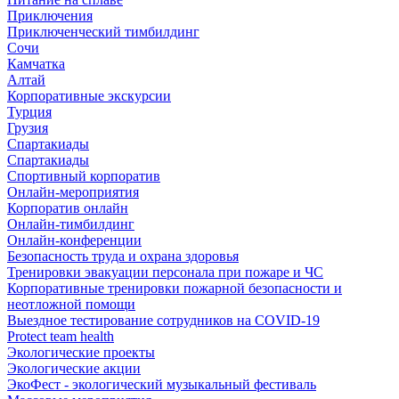
Приключения
Приключенческий тимбилдинг
Сочи
Камчатка
Алтай
Корпоративные экскурсии
Турция
Грузия
Спартакиады
Спартакиады
Спортивный корпоратив
Онлайн-мероприятия
Корпоратив онлайн
Онлайн-тимбилдинг
Онлайн-конференции
Безопасность труда и охрана здоровья
Тренировки эвакуации персонала при пожаре и ЧС
Корпоративные тренировки пожарной безопасности и
неотложной помощи
Выездное тестирование сотрудников на COVID-19
Protect team health
Экологические проекты
Экологические акции
ЭкоФест - экологический музыкальный фестиваль