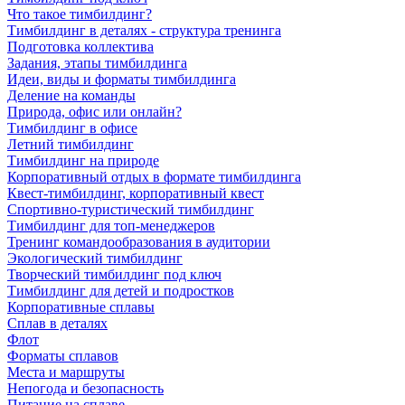
Что такое тимбилдинг?
Тимбилдинг в деталях - структура тренинга
Подготовка коллектива
Задания, этапы тимбилдинга
Идеи, виды и форматы тимбилдинга
Деление на команды
Природа, офис или онлайн?
Тимбилдинг в офисе
Летний тимбилдинг
Тимбилдинг на природе
Корпоративный отдых в формате тимбилдинга
Квест-тимбилдинг, корпоративный квест
Спортивно-туристический тимбилдинг
Тимбилдинг для топ-менеджеров
Тренинг командообразования в аудитории
Экологический тимбилдинг
Творческий тимбилдинг под ключ
Тимбилдинг для детей и подростков
Корпоративные сплавы
Сплав в деталях
Флот
Форматы сплавов
Места и маршруты
Непогода и безопасность
Питание на сплаве