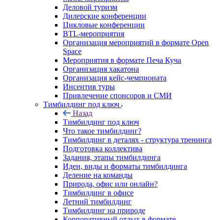
Деловой туризм
Дилерские конференции
Цикловые конференции
BTL-мероприятия
Организация мероприятий в формате Open
Space
Мероприятия в формате Печа Куча
Организация хакатона
Организация кейс-чемпионата
Инсентив туры
Привлечение спонсоров и СМИ
Тимбилдинг под ключ
Назад
Тимбилдинг под ключ
Что такое тимбилдинг?
Тимбилдинг в деталях - структура тренинга
Подготовка коллектива
Задания, этапы тимбилдинга
Идеи, виды и форматы тимбилдинга
Деление на команды
Природа, офис или онлайн?
Тимбилдинг в офисе
Летний тимбилдинг
Тимбилдинг на природе
Корпоративный отдых в формате