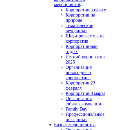
мероприятий
Корпоратив в офисе
Корпоратив на
природе
Тематические
вечеринки
Шоу-программы на
корпоратив
Корпоративный
отдых
Летний корпоратив
2026
Организация
новогоднего
корпоратива
Корпоратив 23
февраля
Корпоратив 8 марта
Организация
юбилея компании
Family Day
Профессиональные
праздники
Бизнес мероприятия
Организация