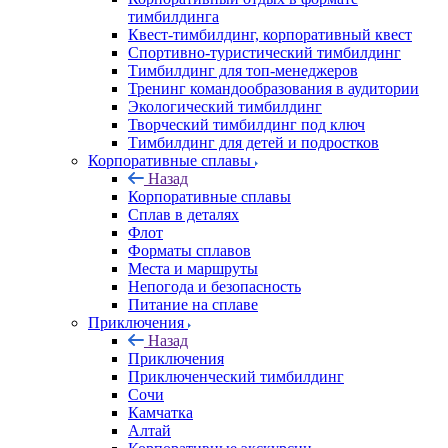
тимбилдинга
Квест-тимбилдинг, корпоративный квест
Спортивно-туристический тимбилдинг
Тимбилдинг для топ-менеджеров
Тренинг командообразования в аудитории
Экологический тимбилдинг
Творческий тимбилдинг под ключ
Тимбилдинг для детей и подростков
Корпоративные сплавы
Назад
Корпоративные сплавы
Сплав в деталях
Флот
Форматы сплавов
Места и маршруты
Непогода и безопасность
Питание на сплаве
Приключения
Назад
Приключения
Приключенческий тимбилдинг
Сочи
Камчатка
Алтай