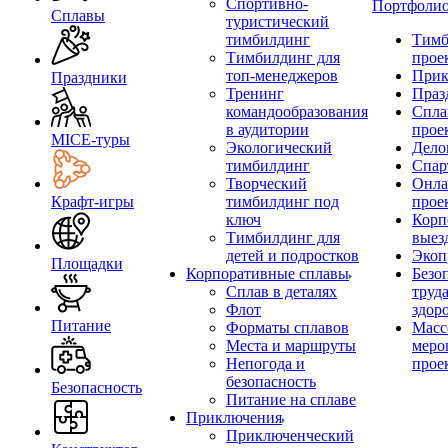
Спортивно-
Портфоли
Сплавы
туристический
тимбилдинг
Тимб
Тимбилдинг для
прое
топ-менеджеров
Прик
Праздники
Тренинг
Праз
командообразования
Спла
в аудитории
прое
MICE‑туры
Экологический
Дело
тимбилдинг
Спар
Творческий
Онла
Крафт-игры
тимбилдинг под
прое
ключ
Корп
Тимбилдинг для
выез
детей и подростков
Экоп
Площадки
Корпоративные сплавы
Безо
Сплав в деталях
труд
Флот
здор
Питание
Форматы сплавов
Масс
Места и маршруты
меро
Непогода и
прое
безопасность
Безопасность
Питание на сплаве
Приключения
Приключенческий