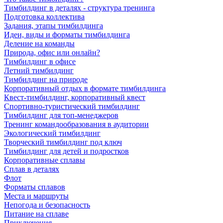
Тимбилдинг в деталях - структура тренинга
Подготовка коллектива
Задания, этапы тимбилдинга
Идеи, виды и форматы тимбилдинга
Деление на команды
Природа, офис или онлайн?
Тимбилдинг в офисе
Летний тимбилдинг
Тимбилдинг на природе
Корпоративный отдых в формате тимбилдинга
Квест-тимбилдинг, корпоративный квест
Спортивно-туристический тимбилдинг
Тимбилдинг для топ-менеджеров
Тренинг командообразования в аудитории
Экологический тимбилдинг
Творческий тимбилдинг под ключ
Тимбилдинг для детей и подростков
Корпоративные сплавы
Сплав в деталях
Флот
Форматы сплавов
Места и маршруты
Непогода и безопасность
Питание на сплаве
Приключения