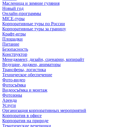
Масленица и зимние гуляния
Новый год
Онлайн-программы
MICE‑туры
Корпоративные туры по России
Корпоративные туры за границу
Крафт-игры
Площадки
Питание
Безопасность
Конструктор
Менеджмент, дизайн, сценарии, копирайт
Ведущие, диджеи, аниматоры
Трансферы, логистика
Техническое обеспечение
Фото-видео
Фотосъёмка
Видеосъёмка и монтаж
Фотозоны
Аренда
Услуги
Организация корпоративных мероприятий
Корпоратив в офисе
Корпоратив на природе
Тематические вечеринки