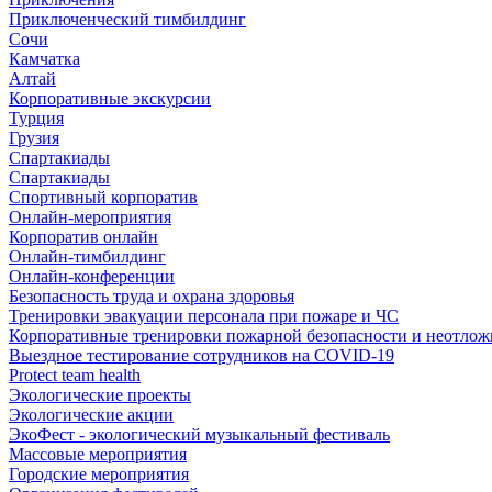
Приключенческий тимбилдинг
Сочи
Камчатка
Алтай
Корпоративные экскурсии
Турция
Грузия
Спартакиады
Спартакиады
Спортивный корпоратив
Онлайн-мероприятия
Корпоратив онлайн
Онлайн-тимбилдинг
Онлайн-конференции
Безопасность труда и охрана здоровья
Тренировки эвакуации персонала при пожаре и ЧС
Корпоративные тренировки пожарной безопасности и неотло
Выездное тестирование сотрудников на COVID-19
Protect team health
Экологические проекты
Экологические акции
ЭкоФест - экологический музыкальный фестиваль
Массовые мероприятия
Городские мероприятия