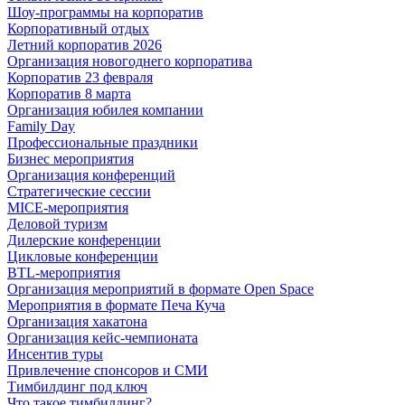
Шоу-программы на корпоратив
Корпоративный отдых
Летний корпоратив 2026
Организация новогоднего корпоратива
Корпоратив 23 февраля
Корпоратив 8 марта
Организация юбилея компании
Family Day
Профессиональные праздники
Бизнес мероприятия
Организация конференций
Стратегические сессии
MICE-мероприятия
Деловой туризм
Дилерские конференции
Цикловые конференции
BTL-мероприятия
Организация мероприятий в формате Open Space
Мероприятия в формате Печа Куча
Организация хакатона
Организация кейс-чемпионата
Инсентив туры
Привлечение спонсоров и СМИ
Тимбилдинг под ключ
Что такое тимбилдинг?