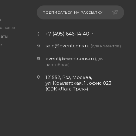
ПОДПИСАТЬСЯ НА РАССЫЛКУ
ь
казчика
+7 (495) 646-14-40
латы
ет
sale@eventcons.ru
(для клиентов)
event@eventcons.ru
(для
партнёров)
121552, РФ, Москва,
ул. Крылатская, 1 , офис 023
(СЭК «Лата Трек»)