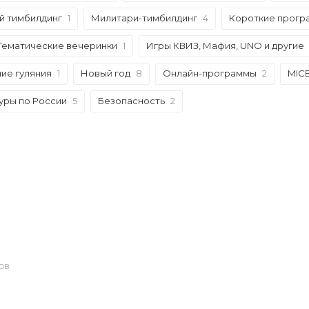
й тимбилдинг
1
Милитари-тимбилдинг
4
Короткие прогр
Тематические вечеринки
1
Игры КВИЗ, Мафия, UNO и другие
ие гуляния
1
Новый год
8
Онлайн-программы
2
MIC
уры по России
5
Безопасность
2
ОВ