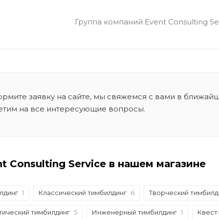
Группа компаний Event Consulting Se
рмите заявку на сайте, мы свяжемся с вами в ближай
етим на все интересующие вопросы.
t Consulting Service в нашем магазине
лдинг
1
Классический тимбилдинг
6
Творческий тимбилд
тический тимбилдинг
5
Инженерный тимбилдинг
1
Квест