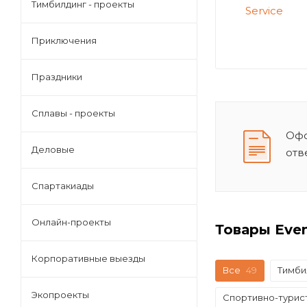
Тимбилдинг - проекты
Приключения
Праздники
Сплавы - проекты
Офо
Деловые
отв
Спартакиады
Онлайн-проекты
Товары Even
Корпоративные выезды
Все
49
Тимби
Экопроекты
Спортивно-турис