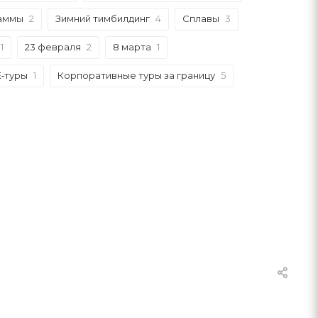
аммы
2
Зимний тимбилдинг
4
Сплавы
3
1
23 февраля
2
8 марта
1
E‑туры
1
Корпоративные туры за границу
5