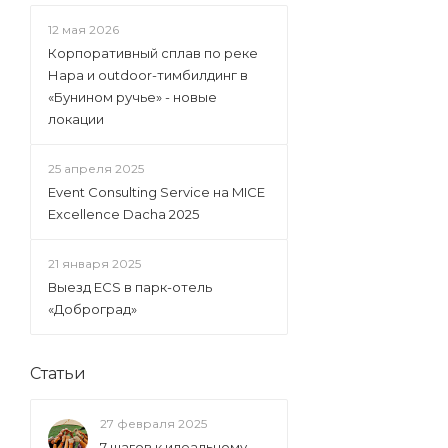
12 мая 2026
Корпоративный сплав по реке
Нара и outdoor-тимбилдинг в
«Бунином ручье» - новые
локации
25 апреля 2025
Event Consulting Service на MICE
Excellence Dacha 2025
21 января 2025
Выезд ECS в парк-отель
«Доброград»
Статьи
27 февраля 2025
7 шагов к идеальному