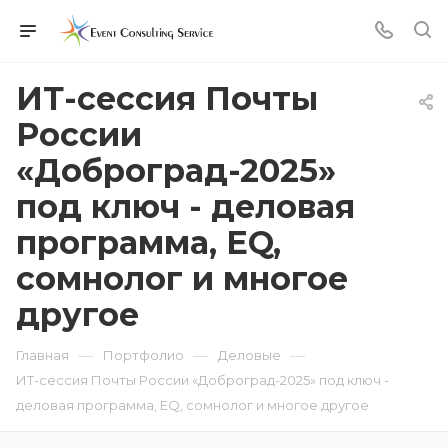
ИТ-сессия Почты
России
«Доброград-2025»
под ключ - деловая
программа, EQ,
сомнолог и многое
другое
—
—
—
Главная
Портфолио
Деловые
ИТ-сессия Почты России «Доброград-2025» под ключ -
деловая программа, EQ, сомнолог и многое другое