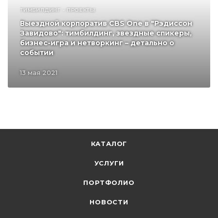
ТИМБИЛДИНГ - ПРОЕКТЫ
Выездной корпоратив CBS One в "Рэдиссон
Завидово": тимбилдинг, звездные спикеры,
бизнес-игра и нетворкинг – детально о
событии
13 мая 2021
КАТАЛОГ
УСЛУГИ
ПОРТФОЛИО
НОВОСТИ