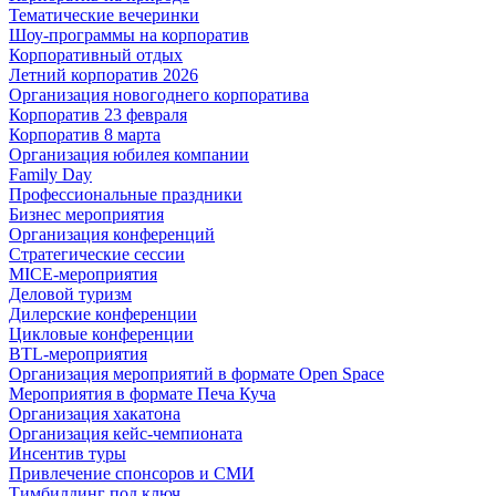
Тематические вечеринки
Шоу-программы на корпоратив
Корпоративный отдых
Летний корпоратив 2026
Организация новогоднего корпоратива
Корпоратив 23 февраля
Корпоратив 8 марта
Организация юбилея компании
Family Day
Профессиональные праздники
Бизнес мероприятия
Организация конференций
Стратегические сессии
MICE-мероприятия
Деловой туризм
Дилерские конференции
Цикловые конференции
BTL-мероприятия
Организация мероприятий в формате Open Space
Мероприятия в формате Печа Куча
Организация хакатона
Организация кейс-чемпионата
Инсентив туры
Привлечение спонсоров и СМИ
Тимбилдинг под ключ