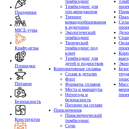
тимбилдинг
Тимб
Тимбилдинг для
прое
топ-менеджеров
Прик
Праздники
Тренинг
Праз
командообразования
Спла
в аудитории
прое
MICE‑туры
Экологический
Дело
тимбилдинг
Спар
Творческий
Онла
Крафт-игры
тимбилдинг под
прое
ключ
Корп
Тимбилдинг для
выез
детей и подростков
Экоп
Площадки
Корпоративные сплавы
Безо
Сплав в деталях
труд
Флот
здор
Питание
Форматы сплавов
Масс
Места и маршруты
меро
Непогода и
прое
безопасность
Безопасность
Питание на сплаве
Приключения
Приключенческий
Конструктор
тимбилдинг
Сочи