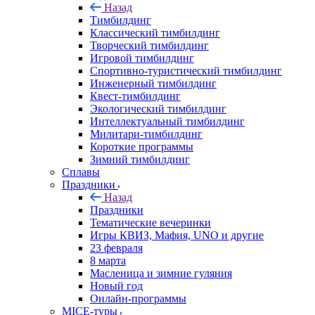
Назад
Тимбилдинг
Классический тимбилдинг
Творческий тимбилдинг
Игровой тимбилдинг
Спортивно-туристический тимбилдинг
Инженерный тимбилдинг
Квест-тимбилдинг
Экологический тимбилдинг
Интеллектуальный тимбилдинг
Милитари-тимбилдинг
Короткие программы
Зимний тимбилдинг
Сплавы
Праздники
Назад
Праздники
Тематические вечеринки
Игры КВИЗ, Мафия, UNO и другие
23 февраля
8 марта
Масленица и зимние гуляния
Новый год
Онлайн-программы
MICE‑туры