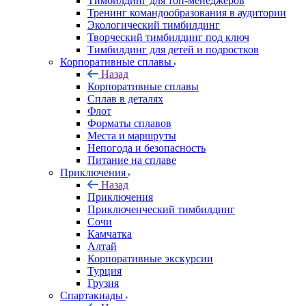
Тимбилдинг для топ-менеджеров
Тренинг командообразования в аудитории
Экологический тимбилдинг
Творческий тимбилдинг под ключ
Тимбилдинг для детей и подростков
Корпоративные сплавы
Назад
Корпоративные сплавы
Сплав в деталях
Флот
Форматы сплавов
Места и маршруты
Непогода и безопасность
Питание на сплаве
Приключения
Назад
Приключения
Приключенческий тимбилдинг
Сочи
Камчатка
Алтай
Корпоративные экскурсии
Турция
Грузия
Спартакиады