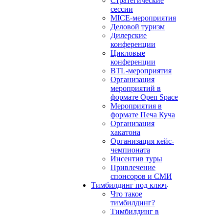
Стратегические
сессии
MICE-мероприятия
Деловой туризм
Дилерские
конференции
Цикловые
конференции
BTL-мероприятия
Организация
мероприятий в
формате Open Space
Мероприятия в
формате Печа Куча
Организация
хакатона
Организация кейс-
чемпионата
Инсентив туры
Привлечение
спонсоров и СМИ
Тимбилдинг под ключ
Что такое
тимбилдинг?
Тимбилдинг в