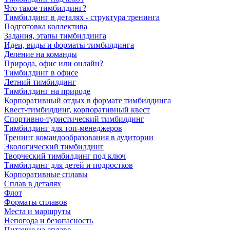
Что такое тимбилдинг?
Тимбилдинг в деталях - структура тренинга
Подготовка коллектива
Задания, этапы тимбилдинга
Идеи, виды и форматы тимбилдинга
Деление на команды
Природа, офис или онлайн?
Тимбилдинг в офисе
Летний тимбилдинг
Тимбилдинг на природе
Корпоративный отдых в формате тимбилдинга
Квест-тимбилдинг, корпоративный квест
Спортивно-туристический тимбилдинг
Тимбилдинг для топ-менеджеров
Тренинг командообразования в аудитории
Экологический тимбилдинг
Творческий тимбилдинг под ключ
Тимбилдинг для детей и подростков
Корпоративные сплавы
Сплав в деталях
Флот
Форматы сплавов
Места и маршруты
Непогода и безопасность
Питание на сплаве