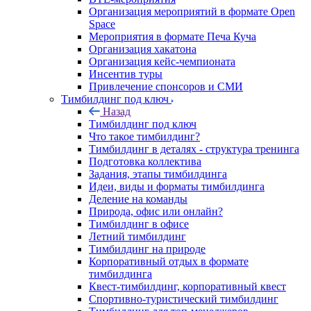
Организация мероприятий в формате Open
Space
Мероприятия в формате Печа Куча
Организация хакатона
Организация кейс-чемпионата
Инсентив туры
Привлечение спонсоров и СМИ
Тимбилдинг под ключ
Назад
Тимбилдинг под ключ
Что такое тимбилдинг?
Тимбилдинг в деталях - структура тренинга
Подготовка коллектива
Задания, этапы тимбилдинга
Идеи, виды и форматы тимбилдинга
Деление на команды
Природа, офис или онлайн?
Тимбилдинг в офисе
Летний тимбилдинг
Тимбилдинг на природе
Корпоративный отдых в формате
тимбилдинга
Квест-тимбилдинг, корпоративный квест
Спортивно-туристический тимбилдинг