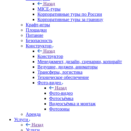
Назад
MICE‑туры
Корпоративные туры по России
Корпоративные туры за границу
Крафт-игры
Площадки
Питание
Безопасность
Конструктор
Назад
Конструктор
Менеджмент, дизайн, сценарии, копирайт
Ведущие, диджеи, аниматоры
Трансферы, логистика
Техническое обеспечение
Фото-видео
Назад
Фото-видео
Фотосъёмка
Видеосъёмка и монтаж
Фотозоны
Аренда
Услуги
Назад
Услуги