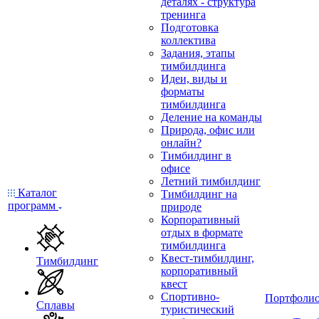
деталях - структура
тренинга
Подготовка
коллектива
Задания, этапы
тимбилдинга
Идеи, виды и
форматы
тимбилдинга
Деление на команды
Природа, офис или
онлайн?
Тимбилдинг в
офисе
Летний тимбилдинг
Каталог
Тимбилдинг на
программ
природе
Корпоративный
отдых в формате
тимбилдинга
Квест-тимбилдинг,
Тимбилдинг
корпоративный
квест
Спортивно-
Портфоли
Сплавы
туристический