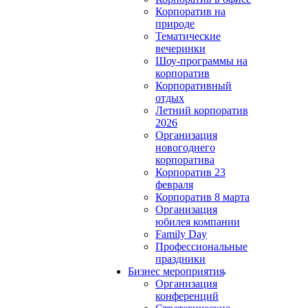
Корпоратив на
природе
Тематические
вечеринки
Шоу-программы на
корпоратив
Корпоративный
отдых
Летний корпоратив
2026
Организация
новогоднего
корпоратива
Корпоратив 23
февраля
Корпоратив 8 марта
Организация
юбилея компании
Family Day
Профессиональные
праздники
Бизнес мероприятия
Организация
конференций