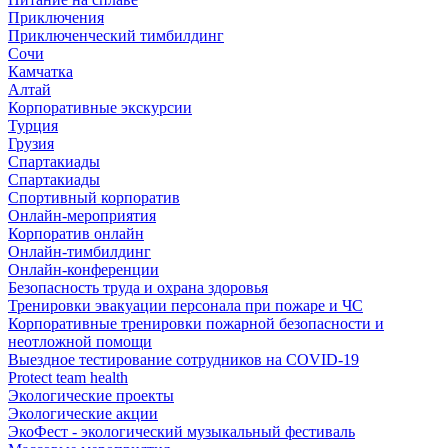
Приключения
Приключенческий тимбилдинг
Сочи
Камчатка
Алтай
Корпоративные экскурсии
Турция
Грузия
Спартакиады
Спартакиады
Спортивный корпоратив
Онлайн-мероприятия
Корпоратив онлайн
Онлайн-тимбилдинг
Онлайн-конференции
Безопасность труда и охрана здоровья
Тренировки эвакуации персонала при пожаре и ЧС
Корпоративные тренировки пожарной безопасности и
неотложной помощи
Выездное тестирование сотрудников на COVID-19
Protect team health
Экологические проекты
Экологические акции
ЭкоФест - экологический музыкальный фестиваль