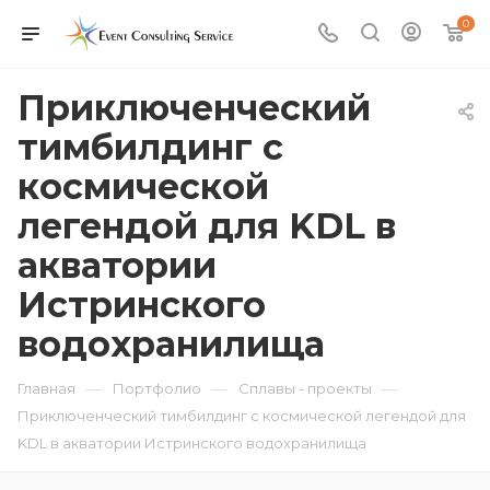
0
Приключенческий
тимбилдинг с
космической
легендой для KDL в
акватории
Истринского
водохранилища
—
—
—
Главная
Портфолио
Сплавы - проекты
Приключенческий тимбилдинг с космической легендой для
KDL в акватории Истринского водохранилища