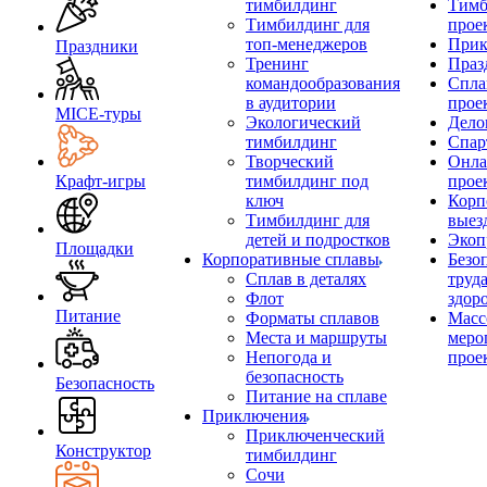
тимбилдинг
Тимб
Тимбилдинг для
прое
топ-менеджеров
Прик
Праздники
Тренинг
Праз
командообразования
Спла
в аудитории
прое
MICE‑туры
Экологический
Дело
тимбилдинг
Спар
Творческий
Онла
Крафт-игры
тимбилдинг под
прое
ключ
Корп
Тимбилдинг для
выез
детей и подростков
Экоп
Площадки
Корпоративные сплавы
Безо
Сплав в деталях
труд
Флот
здор
Питание
Форматы сплавов
Масс
Места и маршруты
меро
Непогода и
прое
безопасность
Безопасность
Питание на сплаве
Приключения
Приключенческий
Конструктор
тимбилдинг
Сочи