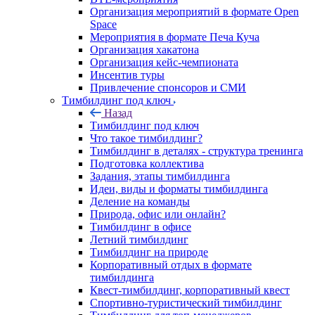
Организация мероприятий в формате Open
Space
Мероприятия в формате Печа Куча
Организация хакатона
Организация кейс-чемпионата
Инсентив туры
Привлечение спонсоров и СМИ
Тимбилдинг под ключ
Назад
Тимбилдинг под ключ
Что такое тимбилдинг?
Тимбилдинг в деталях - структура тренинга
Подготовка коллектива
Задания, этапы тимбилдинга
Идеи, виды и форматы тимбилдинга
Деление на команды
Природа, офис или онлайн?
Тимбилдинг в офисе
Летний тимбилдинг
Тимбилдинг на природе
Корпоративный отдых в формате
тимбилдинга
Квест-тимбилдинг, корпоративный квест
Спортивно-туристический тимбилдинг