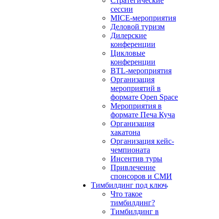
Стратегические
сессии
MICE-мероприятия
Деловой туризм
Дилерские
конференции
Цикловые
конференции
BTL-мероприятия
Организация
мероприятий в
формате Open Space
Мероприятия в
формате Печа Куча
Организация
хакатона
Организация кейс-
чемпионата
Инсентив туры
Привлечение
спонсоров и СМИ
Тимбилдинг под ключ
Что такое
тимбилдинг?
Тимбилдинг в