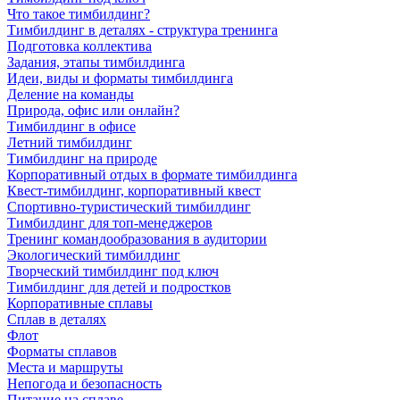
Что такое тимбилдинг?
Тимбилдинг в деталях - структура тренинга
Подготовка коллектива
Задания, этапы тимбилдинга
Идеи, виды и форматы тимбилдинга
Деление на команды
Природа, офис или онлайн?
Тимбилдинг в офисе
Летний тимбилдинг
Тимбилдинг на природе
Корпоративный отдых в формате тимбилдинга
Квест-тимбилдинг, корпоративный квест
Спортивно-туристический тимбилдинг
Тимбилдинг для топ-менеджеров
Тренинг командообразования в аудитории
Экологический тимбилдинг
Творческий тимбилдинг под ключ
Тимбилдинг для детей и подростков
Корпоративные сплавы
Сплав в деталях
Флот
Форматы сплавов
Места и маршруты
Непогода и безопасность
Питание на сплаве