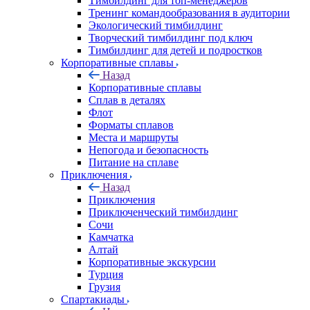
Тимбилдинг для топ-менеджеров
Тренинг командообразования в аудитории
Экологический тимбилдинг
Творческий тимбилдинг под ключ
Тимбилдинг для детей и подростков
Корпоративные сплавы
Назад
Корпоративные сплавы
Сплав в деталях
Флот
Форматы сплавов
Места и маршруты
Непогода и безопасность
Питание на сплаве
Приключения
Назад
Приключения
Приключенческий тимбилдинг
Сочи
Камчатка
Алтай
Корпоративные экскурсии
Турция
Грузия
Спартакиады