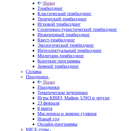
Назад
Тимбилдинг
Классический тимбилдинг
Творческий тимбилдинг
Игровой тимбилдинг
Спортивно-туристический тимбилдинг
Инженерный тимбилдинг
Квест-тимбилдинг
Экологический тимбилдинг
Интеллектуальный тимбилдинг
Милитари-тимбилдинг
Короткие программы
Зимний тимбилдинг
Сплавы
Праздники
Назад
Праздники
Тематические вечеринки
Игры КВИЗ, Мафия, UNO и другие
23 февраля
8 марта
Масленица и зимние гуляния
Новый год
Онлайн-программы
MICE‑туры