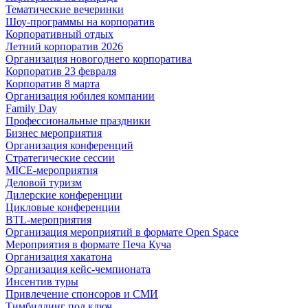
Тематические вечеринки
Шоу-программы на корпоратив
Корпоративный отдых
Летний корпоратив 2026
Организация новогоднего корпоратива
Корпоратив 23 февраля
Корпоратив 8 марта
Организация юбилея компании
Family Day
Профессиональные праздники
Бизнес мероприятия
Организация конференций
Стратегические сессии
MICE-мероприятия
Деловой туризм
Дилерские конференции
Цикловые конференции
BTL-мероприятия
Организация мероприятий в формате Open Space
Мероприятия в формате Печа Куча
Организация хакатона
Организация кейс-чемпионата
Инсентив туры
Привлечение спонсоров и СМИ
Тимбилдинг под ключ