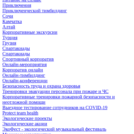
Приключения
Приключенческий тимбилдинг
Сочи
Камчатка
Алтай
Корпоративные экскурсии
Турция
Грузия
Спартакиады
Спартакиады
Спортивный корпоратив
Онлайн-мероприятия
Корпоратив онлайн
Онлайн-тимбилдинг
Онлайн-конференции
Безопасность труда и охрана здоровья
Тренировки эвакуации персонала при пожаре и ЧС
Корпоративные тренировки пожарной безопасности и
неотложной помощи
Выездное тестирование сотрудников на COVID-19
Protect team health
Экологические проекты
Экологические акции
ЭкоФест - экологический музыкальный фестиваль