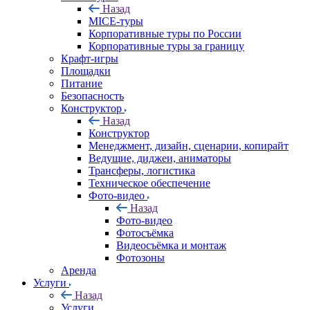
Назад
MICE‑туры
Корпоративные туры по России
Корпоративные туры за границу
Крафт-игры
Площадки
Питание
Безопасность
Конструктор
Назад
Конструктор
Менеджмент, дизайн, сценарии, копирайт
Ведущие, диджеи, аниматоры
Трансферы, логистика
Техническое обеспечение
Фото-видео
Назад
Фото-видео
Фотосъёмка
Видеосъёмка и монтаж
Фотозоны
Аренда
Услуги
Назад
Услуги