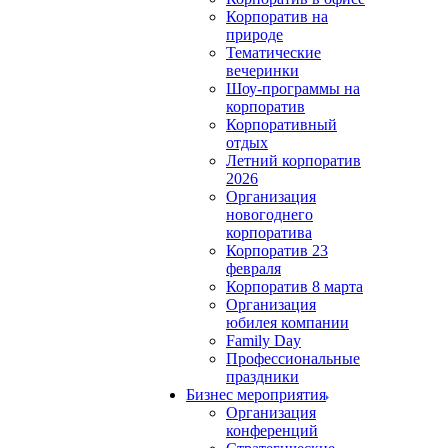
Корпоратив на
природе
Тематические
вечеринки
Шоу-программы на
корпоратив
Корпоративный
отдых
Летний корпоратив
2026
Организация
новогоднего
корпоратива
Корпоратив 23
февраля
Корпоратив 8 марта
Организация
юбилея компании
Family Day
Профессиональные
праздники
Бизнес мероприятия
Организация
конференций