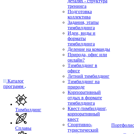
деталях - структура
тренинга
Подготовка
коллектива
Задания, этапы
тимбилдинга
Идеи, виды и
форматы
тимбилдинга
Деление на команды
Природа, офис или
онлайн?
Тимбилдинг в
офисе
Летний тимбилдинг
Каталог
Тимбилдинг на
программ
природе
Корпоративный
отдых в формате
тимбилдинга
Квест-тимбилдинг,
Тимбилдинг
корпоративный
квест
Спортивно-
Портфоли
Сплавы
туристический