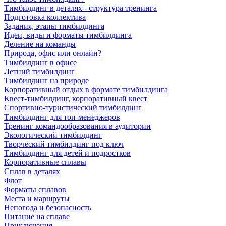
Тимбилдинг в деталях - структура тренинга
Подготовка коллектива
Задания, этапы тимбилдинга
Идеи, виды и форматы тимбилдинга
Деление на команды
Природа, офис или онлайн?
Тимбилдинг в офисе
Летний тимбилдинг
Тимбилдинг на природе
Корпоративный отдых в формате тимбилдинга
Квест-тимбилдинг, корпоративный квест
Спортивно-туристический тимбилдинг
Тимбилдинг для топ-менеджеров
Тренинг командообразования в аудитории
Экологический тимбилдинг
Творческий тимбилдинг под ключ
Тимбилдинг для детей и подростков
Корпоративные сплавы
Сплав в деталях
Флот
Форматы сплавов
Места и маршруты
Непогода и безопасность
Питание на сплаве
Приключения