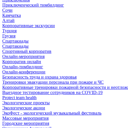
Приключенческий тимбилдинг
Сочи
Камчатка
Алтай
Корпоративные экскурсии
Турция
Грузия
Спартакиады
Спартакиады
Спортивный корпоратив
Онлайн-мероприятия
Корпоратив онлайн
Онлайн-тимбилдинг
Онлайн-конференции
Безопасность труда и охрана здоровья
Тренировки эвакуации персонала при пожаре и ЧС
Корпоративные тренировки пожарной безопасности и неотло
Выездное тестирование сотрудников на COVID-19
Protect team health
Экологические проекты
Экологические акции
ЭкоФест - экологический музыкальный фестиваль
Массовые мероприятия
Городские мероприятия