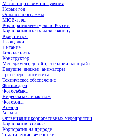
Масленица и зимние гуляния
Новый год
Онлайн-программы
MICE‑туры
Корпоративные туры по России
Корпоративные туры за границу
Крафт-игры
Площадки
Питание
Безопасность
Конструктор
Менеджмент, дизайн, сценарии, копирайт
Ведущие, диджеи, аниматоры
Трансферы, логистика
Техническое обеспечение
Фото-видео
Фотосъёмка
Видеосъёмка и монтаж
Фотозоны
Аренда
Услуги
Организация корпоративных мероприятий
Корпоратив в офисе
Корпоратив на природе
Тематические вечеринки