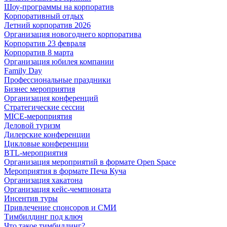
Шоу-программы на корпоратив
Корпоративный отдых
Летний корпоратив 2026
Организация новогоднего корпоратива
Корпоратив 23 февраля
Корпоратив 8 марта
Организация юбилея компании
Family Day
Профессиональные праздники
Бизнес мероприятия
Организация конференций
Стратегические сессии
MICE-мероприятия
Деловой туризм
Дилерские конференции
Цикловые конференции
BTL-мероприятия
Организация мероприятий в формате Open Space
Мероприятия в формате Печа Куча
Организация хакатона
Организация кейс-чемпионата
Инсентив туры
Привлечение спонсоров и СМИ
Тимбилдинг под ключ
Что такое тимбилдинг?