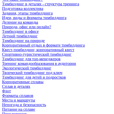
Тимбилдинг в деталях - структура тренинга
Подготовка коллектива
Задания, этапы тимбилдинга
Идеи, виды и форматы тимбилдинга
Деление на команды
Природа, офис или онлайн?
Тимбилдинг в офисе
Летний тимбилдинг
Тимбилдинг на природе
Корпоративный отдых в формате тимбилдинга
Квест-тимбилдинг, корпоративный квест
Спортивно-туристический тимбилдинг
Тимбилдинг для топ-менеджеров
Тренинг командообразования в аудитории
Экологический тимбилдинг
Творческий тимбилдинг под ключ
Тимбилдинг для детей и подростков
Корпоративные сплавы
Сплав в деталях
Флот
Форматы сплавов
Места и маршруты
Непогода и безопасность
Питание на сплаве
Приключения