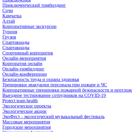
Приключенческий тимбилдинг
Сочи
Камчатка
Алтай
Корпоративные экскурсии
Турция
Грузия
Спартакиады
Спартакиады
Спортивный корпоратив
Онлайн-мероприятия
Корпоратив онлайн
Онлайн-тимбилдинг
Онлайн-конференции
Безопасность труда и охрана здоровья
Тренировки эвакуации персонала при пожаре и ЧС
Корпоративные тренировки пожарной безопасности и неотло
Выездное тестирование сотрудников на COVID-19
Protect team health
Экологические проекты
Экологические акции
ЭкоФест - экологический музыкальный фестиваль
Массовые мероприятия
Городские мероприятия