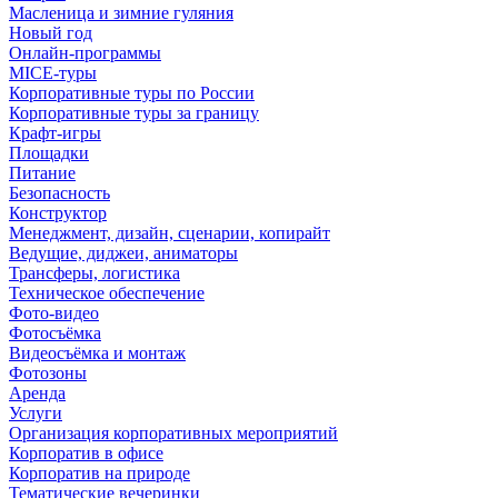
Масленица и зимние гуляния
Новый год
Онлайн-программы
MICE‑туры
Корпоративные туры по России
Корпоративные туры за границу
Крафт-игры
Площадки
Питание
Безопасность
Конструктор
Менеджмент, дизайн, сценарии, копирайт
Ведущие, диджеи, аниматоры
Трансферы, логистика
Техническое обеспечение
Фото-видео
Фотосъёмка
Видеосъёмка и монтаж
Фотозоны
Аренда
Услуги
Организация корпоративных мероприятий
Корпоратив в офисе
Корпоратив на природе
Тематические вечеринки