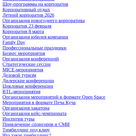
Шоу-программы на корпоратив
Корпоративный отдых
Летний корпоратив 2026
Организация новогоднего корпоратива
Корпоратив 23 февраля
Корпоратив 8 марта
Организация юбилея компании
Family Day
Профессиональные праздники
Бизнес мероприятия
Организация конференций
Стратегические сессии
MICE-мероприятия
Деловой туризм
Дилерские конференции
Цикловые конференции
BTL-мероприятия
Организация мероприятий в формате Open Space
Мероприятия в формате Печа Куча
Организация хакатона
Организация кейс-чемпионата
Инсентив туры
Привлечение спонсоров и СМИ
Тимбилдинг под ключ
Что такое тимбилдинг?