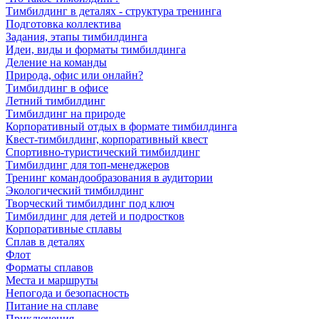
Тимбилдинг в деталях - структура тренинга
Подготовка коллектива
Задания, этапы тимбилдинга
Идеи, виды и форматы тимбилдинга
Деление на команды
Природа, офис или онлайн?
Тимбилдинг в офисе
Летний тимбилдинг
Тимбилдинг на природе
Корпоративный отдых в формате тимбилдинга
Квест-тимбилдинг, корпоративный квест
Спортивно-туристический тимбилдинг
Тимбилдинг для топ-менеджеров
Тренинг командообразования в аудитории
Экологический тимбилдинг
Творческий тимбилдинг под ключ
Тимбилдинг для детей и подростков
Корпоративные сплавы
Сплав в деталях
Флот
Форматы сплавов
Места и маршруты
Непогода и безопасность
Питание на сплаве
Приключения