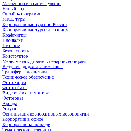
Масленица и зимние гуляния
Новый год
Онлайн-программы
MICE‑туры
Корпоративные туры по России
Корпоративные туры за границу
Крафт-игры
Площадки
Питание
Безопасность
Конструктор
Менеджмент, дизайн, сценарии, копирайт
Ведущие, диджеи, аниматоры
Трансферы, логистика
Техническое обеспечение
Фото-видео
Фотосъёмка
Видеосъёмка и монтаж
Фотозоны
Аренда
Услуги
Организация корпоративных мероприятий
Корпоратив в офисе
Корпоратив на природе
Тематические вечеринки