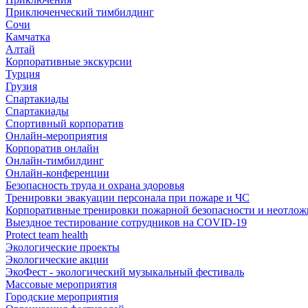
Приключенческий тимбилдинг
Сочи
Камчатка
Алтай
Корпоративные экскурсии
Турция
Грузия
Спартакиады
Спартакиады
Спортивный корпоратив
Онлайн-мероприятия
Корпоратив онлайн
Онлайн-тимбилдинг
Онлайн-конференции
Безопасность труда и охрана здоровья
Тренировки эвакуации персонала при пожаре и ЧС
Корпоративные тренировки пожарной безопасности и неотло
Выездное тестирование сотрудников на COVID-19
Protect team health
Экологические проекты
Экологические акции
ЭкоФест - экологический музыкальный фестиваль
Массовые мероприятия
Городские мероприятия