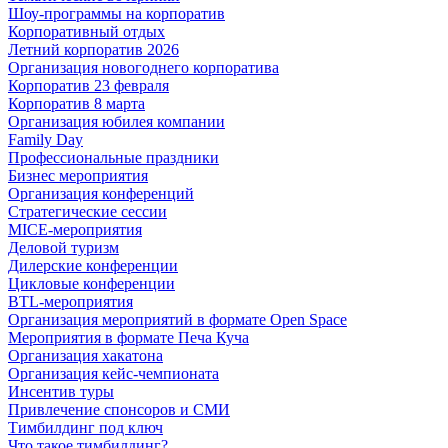
Шоу-программы на корпоратив
Корпоративный отдых
Летний корпоратив 2026
Организация новогоднего корпоратива
Корпоратив 23 февраля
Корпоратив 8 марта
Организация юбилея компании
Family Day
Профессиональные праздники
Бизнес мероприятия
Организация конференций
Стратегические сессии
MICE-мероприятия
Деловой туризм
Дилерские конференции
Цикловые конференции
BTL-мероприятия
Организация мероприятий в формате Open Space
Мероприятия в формате Печа Куча
Организация хакатона
Организация кейс-чемпионата
Инсентив туры
Привлечение спонсоров и СМИ
Тимбилдинг под ключ
Что такое тимбилдинг?