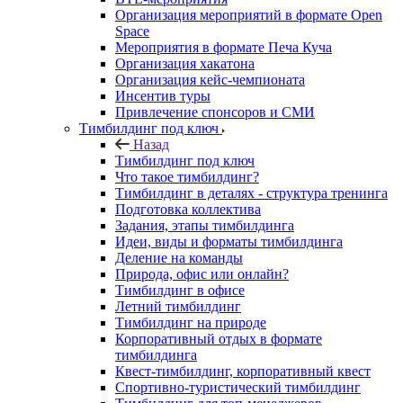
Организация мероприятий в формате Open
Space
Мероприятия в формате Печа Куча
Организация хакатона
Организация кейс-чемпионата
Инсентив туры
Привлечение спонсоров и СМИ
Тимбилдинг под ключ
Назад
Тимбилдинг под ключ
Что такое тимбилдинг?
Тимбилдинг в деталях - структура тренинга
Подготовка коллектива
Задания, этапы тимбилдинга
Идеи, виды и форматы тимбилдинга
Деление на команды
Природа, офис или онлайн?
Тимбилдинг в офисе
Летний тимбилдинг
Тимбилдинг на природе
Корпоративный отдых в формате
тимбилдинга
Квест-тимбилдинг, корпоративный квест
Спортивно-туристический тимбилдинг