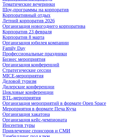
Тематические вечеринки
Шоу-программы на корпоратив
Корпоративный отдых
Летний корпоратив 2026
Организация новогоднего корпоратива
Корпоратив 23 февраля
Корпоратив 8 марта
Организация юбилея компании
Family Day
Профессиональные праздники
Бизнес мероприятия
Организация конференций
Стратегические сессии
MICE-мероприятия
Деловой туризм
Дилерские конференции
Цикловые конференции
BTL-мероприятия
Организация мероприятий в формате Open Space
Мероприятия в формате Печа Куча
Организация хакатона
Организация кейс-чемпионата
Инсентив туры
Привлечение спонсоров и СМИ
Тимбилдинг под ключ