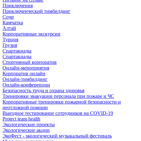
Приключения
Приключенческий тимбилдинг
Сочи
Камчатка
Алтай
Корпоративные экскурсии
Турция
Грузия
Спартакиады
Спартакиады
Спортивный корпоратив
Онлайн-мероприятия
Корпоратив онлайн
Онлайн-тимбилдинг
Онлайн-конференции
Безопасность труда и охрана здоровья
Тренировки эвакуации персонала при пожаре и ЧС
Корпоративные тренировки пожарной безопасности и
неотложной помощи
Выездное тестирование сотрудников на COVID-19
Protect team health
Экологические проекты
Экологические акции
ЭкоФест - экологический музыкальный фестиваль