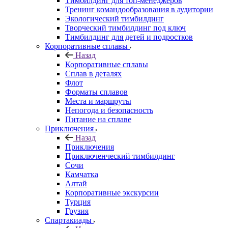
Тимбилдинг для топ-менеджеров
Тренинг командообразования в аудитории
Экологический тимбилдинг
Творческий тимбилдинг под ключ
Тимбилдинг для детей и подростков
Корпоративные сплавы
Назад
Корпоративные сплавы
Сплав в деталях
Флот
Форматы сплавов
Места и маршруты
Непогода и безопасность
Питание на сплаве
Приключения
Назад
Приключения
Приключенческий тимбилдинг
Сочи
Камчатка
Алтай
Корпоративные экскурсии
Турция
Грузия
Спартакиады