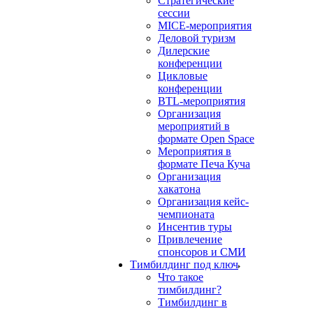
Стратегические
сессии
MICE-мероприятия
Деловой туризм
Дилерские
конференции
Цикловые
конференции
BTL-мероприятия
Организация
мероприятий в
формате Open Space
Мероприятия в
формате Печа Куча
Организация
хакатона
Организация кейс-
чемпионата
Инсентив туры
Привлечение
спонсоров и СМИ
Тимбилдинг под ключ
Что такое
тимбилдинг?
Тимбилдинг в