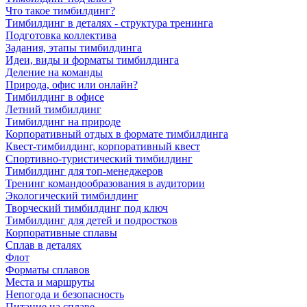
Что такое тимбилдинг?
Тимбилдинг в деталях - структура тренинга
Подготовка коллектива
Задания, этапы тимбилдинга
Идеи, виды и форматы тимбилдинга
Деление на команды
Природа, офис или онлайн?
Тимбилдинг в офисе
Летний тимбилдинг
Тимбилдинг на природе
Корпоративный отдых в формате тимбилдинга
Квест-тимбилдинг, корпоративный квест
Спортивно-туристический тимбилдинг
Тимбилдинг для топ-менеджеров
Тренинг командообразования в аудитории
Экологический тимбилдинг
Творческий тимбилдинг под ключ
Тимбилдинг для детей и подростков
Корпоративные сплавы
Сплав в деталях
Флот
Форматы сплавов
Места и маршруты
Непогода и безопасность
Питание на сплаве