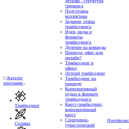
деталях - структура
тренинга
Подготовка
коллектива
Задания, этапы
тимбилдинга
Идеи, виды и
форматы
тимбилдинга
Деление на команды
Природа, офис или
онлайн?
Тимбилдинг в
офисе
Летний тимбилдинг
Каталог
Тимбилдинг на
программ
природе
Корпоративный
отдых в формате
тимбилдинга
Квест-тимбилдинг,
Тимбилдинг
корпоративный
квест
Спортивно-
Портфоли
Сплавы
туристический