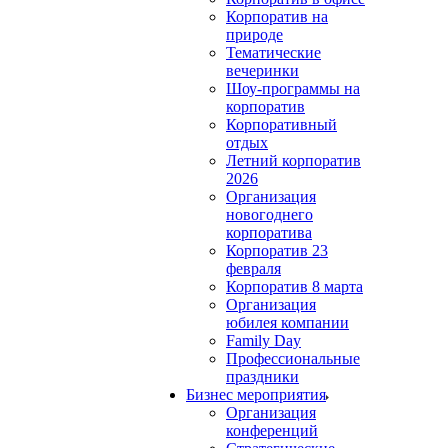
Корпоратив на
природе
Тематические
вечеринки
Шоу-программы на
корпоратив
Корпоративный
отдых
Летний корпоратив
2026
Организация
новогоднего
корпоратива
Корпоратив 23
февраля
Корпоратив 8 марта
Организация
юбилея компании
Family Day
Профессиональные
праздники
Бизнес мероприятия
Организация
конференций