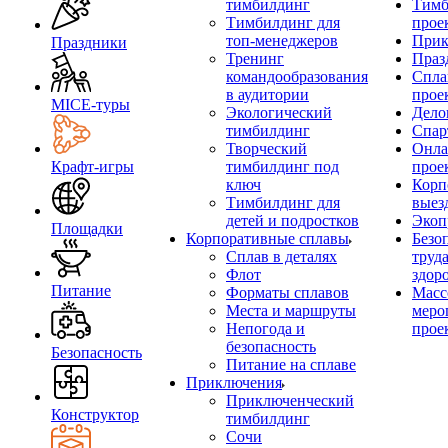
тимбилдинг
Тимб
Тимбилдинг для
прое
топ-менеджеров
Прик
Праздники
Тренинг
Праз
командообразования
Спла
в аудитории
прое
MICE‑туры
Экологический
Дело
тимбилдинг
Спар
Творческий
Онла
Крафт-игры
тимбилдинг под
прое
ключ
Корп
Тимбилдинг для
выез
детей и подростков
Экоп
Площадки
Корпоративные сплавы
Безо
Сплав в деталях
труд
Флот
здор
Питание
Форматы сплавов
Масс
Места и маршруты
меро
Непогода и
прое
безопасность
Безопасность
Питание на сплаве
Приключения
Приключенческий
Конструктор
тимбилдинг
Сочи