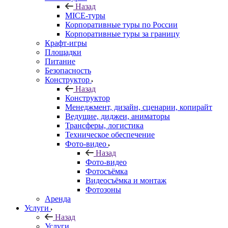
Назад
MICE‑туры
Корпоративные туры по России
Корпоративные туры за границу
Крафт-игры
Площадки
Питание
Безопасность
Конструктор
Назад
Конструктор
Менеджмент, дизайн, сценарии, копирайт
Ведущие, диджеи, аниматоры
Трансферы, логистика
Техническое обеспечение
Фото-видео
Назад
Фото-видео
Фотосъёмка
Видеосъёмка и монтаж
Фотозоны
Аренда
Услуги
Назад
Услуги