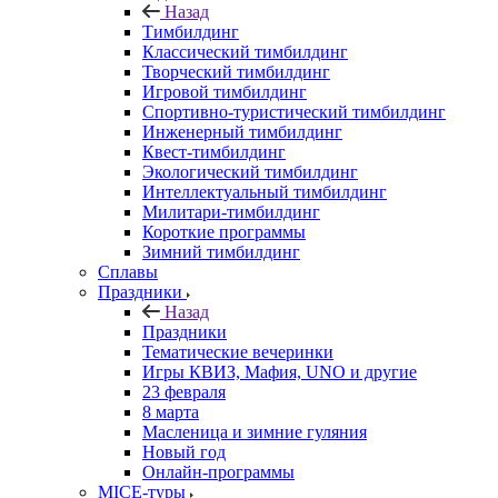
Назад
Тимбилдинг
Классический тимбилдинг
Творческий тимбилдинг
Игровой тимбилдинг
Спортивно-туристический тимбилдинг
Инженерный тимбилдинг
Квест-тимбилдинг
Экологический тимбилдинг
Интеллектуальный тимбилдинг
Милитари-тимбилдинг
Короткие программы
Зимний тимбилдинг
Сплавы
Праздники
Назад
Праздники
Тематические вечеринки
Игры КВИЗ, Мафия, UNO и другие
23 февраля
8 марта
Масленица и зимние гуляния
Новый год
Онлайн-программы
MICE‑туры