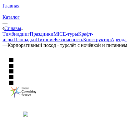
Главная
—
Каталог
—
Сплавы
Тимбилдинг
Праздники
MICE‑туры
Крафт-
игры
Площадки
Питание
Безопасность
Конструктор
Аренда
—
Корпоративный поход - турслёт с ночёвкой и питанием