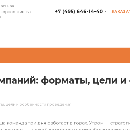
альная
+7 (495) 646-14-40
 корпоративных
ЗАКАЗА
й
мпаний: форматы, цели и
ты, цели и особенности проведения
ша команда три дня работает в горах. Утром — стратег