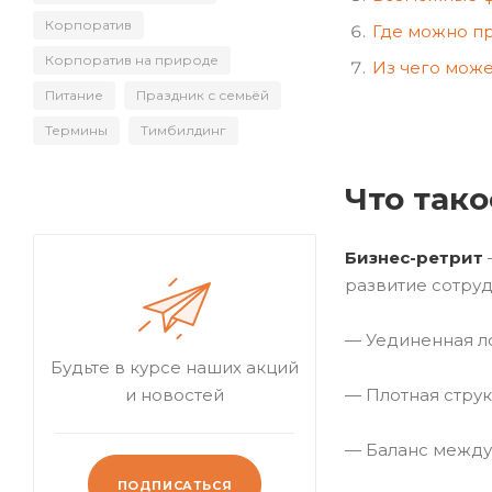
Корпоратив
Где можно п
Корпоратив на природе
Из чего може
Питание
Праздник с семьёй
Термины
Тимбилдинг
Что тако
Бизнес-ретрит
развитие сотруд
— Уединенная ло
Будьте в курсе наших акций
— Плотная стру
и новостей
— Баланс между
ПОДПИСАТЬСЯ