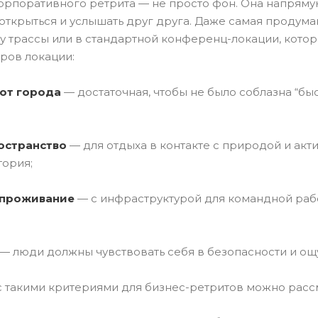
рпоративного ретрита — не просто фон. Она напрямую 
открыться и услышать друг друга. Даже самая продума
у трассы или в стандартной конференц-локации, котора
ров локации:
от города
— достаточная, чтобы не было соблазна “быс
остранство
— для отдыха в контакте с природой и акти
тория;
 проживание
— с инфраструктурой для командной раб
— люди должны чувствовать себя в безопасности и ощу
с такими критериями для бизнес-ретритов можно расс