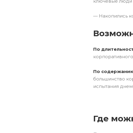
ключевые люди б
— Накопились к
Возможн
По длительнос
корпоративного 
По содержани
большинство кор
испытания днем
Где мож