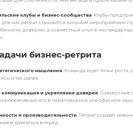
льше для сплоченности, чем месяцы в одном кабинете.
льские клубы и бизнес-сообщества
. Клубы предпри
для них ретрит становится якорным мероприятием год
убинному доверию, а совместный опыт в нестандартны
и.
задачи бизнес-ретрита
ратегического мышления
. Команда ищет точки роста,
йсы и так далее.
 коммуникация и укрепление доверия
. Совместные 
корпоративных игр в переговорной или офисном лаунд
енности и производительности
. Ретрит создает имен
анием двигаться вперед.