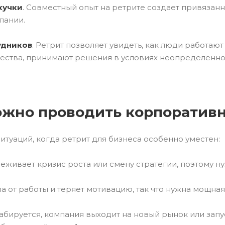
кучки
. Совместный опыт на ретрите создает привязанн
пании.
удников
. Ретрит позволяет увидеть, как люди работаю
ества, принимают решения в условиях неопределеннос
ожно проводить корпоратив
ситуаций, когда ретрит для бизнеса особенно уместен:
живает кризис роста или смену стратегии, поэтому ну
а от работы и теряет мотивацию, так что нужна мощная
бируется, компания выходит на новый рынок или запу