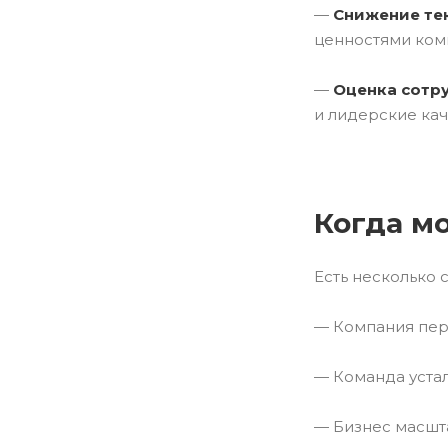
—
Снижение те
ценностями ком
—
Оценка сотр
и лидерские кач
Когда м
Есть несколько 
— Компания пере
— Команда устал
— Бизнес масшта