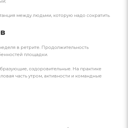
ый;
анция между людьми, которую надо сократить.
ов
неделя в ретрите. Продолжительность
обенностей площадки.
ообразующие, оздоровительные. На практике
овая часть утром, активности и командные