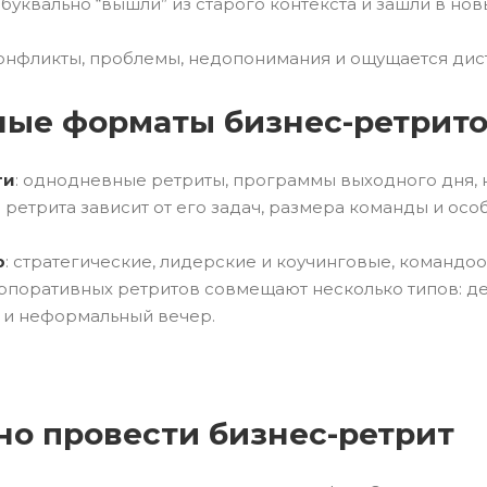
уквально “вышли” из старого контекста и зашли в нов
онфликты, проблемы, недопонимания и ощущается дист
ые форматы бизнес-ретрит
ти
: однодневные ретриты, программы выходного дня, 
ретрита зависит от его задач, размера команды и ос
ю
: стратегические, лидерские и коучинговые, команд
поративных ретритов совмещают несколько типов: дел
 и неформальный вечер.
но провести бизнес-ретрит