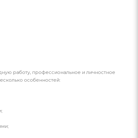
дную работу, профессиональное и личностное
несколько особенностей:
;
ями;