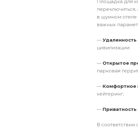
Площадка для ко
переключиться, 
в шумном отеле 
важных парамет
—
Удаленность 
цивилизации;
—
Открытое пр
парковая терри
—
Комфортное
кейтеринг;
—
Приватность
В соответствии 