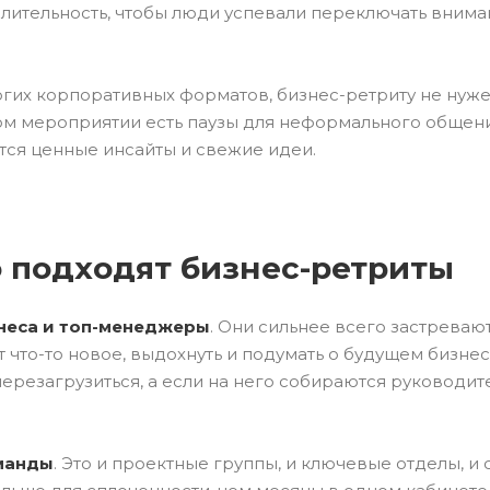
лительность, чтобы люди успевали переключать вниман
огих корпоративных форматов, бизнес-ретриту не нуже
ом мероприятии есть паузы для неформального общения
ся ценные инсайты и свежие идеи.
о подходят бизнес-ретриты
неса и топ-менеджеры
. Они сильнее всего застреваю
 что-то новое, выдохнуть и подумать о будущем бизне
перезагрузиться, а если на него собираются руководи
манды
. Это и проектные группы, и ключевые отделы, и