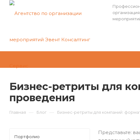
Профессион
организация
мероприяти
Бизнес-ретриты для ко
проведения
—
—
Главная
Блог
Бизнес-ретриты для компаний: форма
Представьте: ва
Портфолио