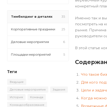
веревочный курс
конкретный план
Тимбилдинг в деталях
35
Именно так и вы
посмотреть на к
Корпоративные праздники
25
рынке. Причина
руководители о
Деловые мероприятия
6
В этой статье к
Площадки мероприятий
5
Содержа
Теги
Что такое би
Для кого под
Ведущие
Деловые мероприятия
Задания
Цели и задач
История
Команда
Когда можно
Командообразование
Возможные ф