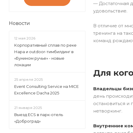
— Достаточная д
удовольствие.
Новости
В отличие от мн
тренинга на так
12 мая 2026
команд рождают
Корпоративный сплав по реке
Нара и outdoor-тимбилдинг в
«Бунином ручье» - новые
локации
Для ког
25 апреля 2025
Event Consulting Service на MICE
Владельцы биз
Excellence Dacha 2025
день происходит
остановиться и 
21 января 2025
нетворкинг.
Выезд ECS в парк-отель
«Доброград»
Внутренние ко