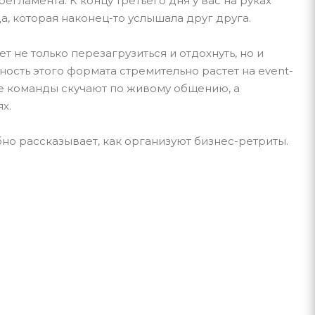
егламента. К концу третьего дня у вас на руках
, которая наконец-то услышала друг друга.
 не только перезагрузиться и отдохнуть, но и
ность этого формата стремительно растет на event-
ые команды скучают по живому общению, а
х.
обно рассказывает, как организуют бизнес-ретриты.