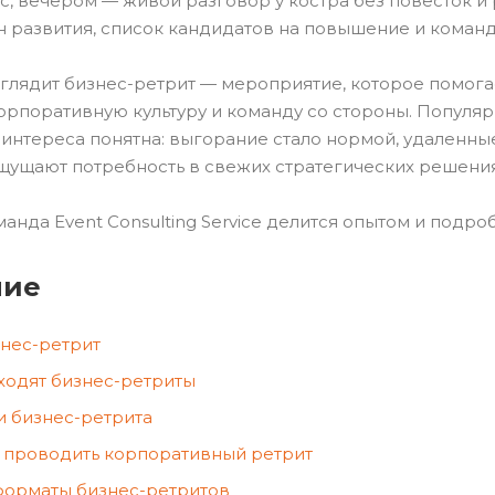
, вечером — живой разговор у костра без повесток и р
 развития, список кандидатов на повышение и команда
глядит бизнес-ретрит — мероприятие, которое помогает
орпоративную культуру и команду со стороны. Популяр
 интереса понятна: выгорание стало нормой, удаленн
щущают потребность в свежих стратегических решения
оманда Event Consulting Service делится опытом и подр
ние
знес-ретрит
ходят бизнес-ретриты
и бизнес-ретрита
 проводить корпоративный ретрит
орматы бизнес-ретритов