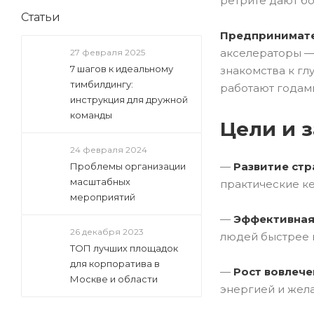
ретрите дают бо
Статьи
Предпринимате
акселераторы — 
27 февраля 2025
7 шагов к идеальному
знакомства к гл
тимбилдингу:
работают годам
инструкция для дружной
команды
Цели и 
24 февраля 2024
—
Развитие ст
Проблемы организации
масштабных
практические ке
мероприятий
—
Эффективная
26 декабря 2023
людей быстрее 
ТОП лучших площадок
для корпоратива в
—
Рост вовлеч
Москве и области
энергией и жел