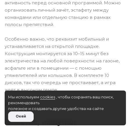
активность перед основной программой. Можно
организовать личный зачёт, эстафету между
командами или отдельную станцию в рамках
полосы препятствий.
Особенно важно, что реквизит мобильный и
устанавливается на открытой площадке.
Конструкция монтируется за 10–15 минут без
электричества на любой поверхности: на газоне,
асфальте или в помещении — с помощью
утяжелителей или колышков. В комплекте 10
дисков, так что очередь не простаивает, а игра
идёт в высоком темпе.
Мы используем
cookies
, чтобы сохранять ваш поиск,
рекомендовать
полезное и создавать другие удобства на сайте
Окей
Кажется, нащупал